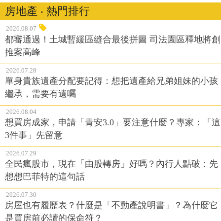
房地產 ‧ 熱門排行
2026.08.07
都審通過！土城暫緩區縫合最後拼圖 司法園區釋地將創
推案高峰
2026.07.28
單身貴族遺產分配要記得：想把遺產給兄弟姐妹的小孩
繼承，需要有遺囑
2026.08.04
想買房成家，申請「青安3.0」要注意什麼？專家：「這
3件事」先留意
2026.07.29
全民瘋股市，現在「由股轉房」好嗎？內行人點破：先
想想巴菲特的這句話
2026.07.30
房屋也有履歷表？什麼是「不動產說明書」？為什麼它
是買房前必讀的保命符？