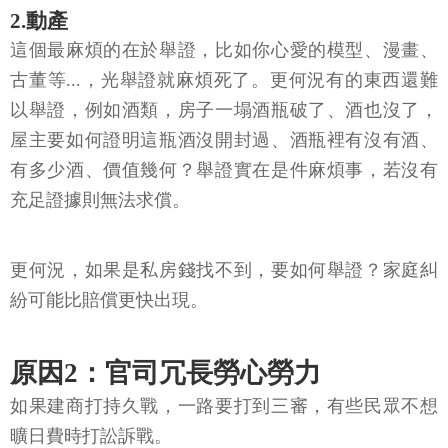
2.動產
這個最麻煩的在於舉證，比如你心愛的模型、漫畫、
古董等...，光舉證就麻煩死了。更何況有的東西還難
以舉證，例如酒類，房子一塌酒瓶破了、酒也沒了，
屋主要如何證明這瓶酒沒開封過、酒瓶裡有沒有酒、
有多少酒、價值幾何？舉證實在是件麻煩事，若沒有
充足證據則無法求償。
更何況，如果是私房錢找不到，要如何舉證？家庭糾
紛可能比賠償更快出現。
原因2：官司冗長勞心勞力
如果建商打持久戰，一路要打到三審，有些民眾不想
曠日費時打訟訴戰。