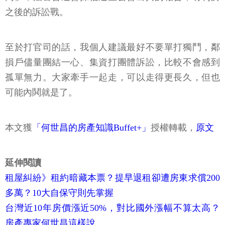
之後的訴訟戰。
至於打官司的話，我個人建議最好不要單打獨鬥，鄰
損戶儘量團結一心、集資打團體訴訟，比較不會感到
孤單無力。大家牽手一起走，可以走得更長久，但也
可能內鬨就是了。
本文獲
「何世昌的房產知識Buffet+」
授權轉載，
原文
延伸閱讀
租屋糾紛》租約暗藏本票？提早退租卻遭房東求償200
多萬？10大自保守則先掌握
台灣近10年房價漲近50%，對比國外漲幅不算太高？
房產專家何世昌這樣說