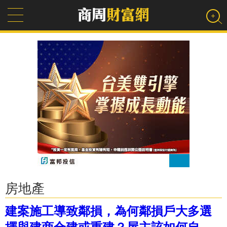
房地產
建案施工導致鄰損，為何鄰損戶大多選