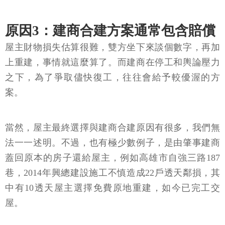
原因3：建商合建方案通常包含賠償
屋主財物損失估算很難，雙方坐下來談個數字，再加
上重建，事情就這麼算了。而建商在停工和輿論壓力
之下，為了爭取儘快復工，往往會給予較優渥的方
案。
當然，屋主最終選擇與建商合建原因有很多，我們無
法一一述明。不過，也有極少數例子，是由肇事建商
蓋回原本的房子還給屋主，例如高雄市自強三路187
巷，2014年興總建設施工不慎造成22戶透天鄰損，其
中有10透天屋主選擇免費原地重建，如今已完工交
屋。