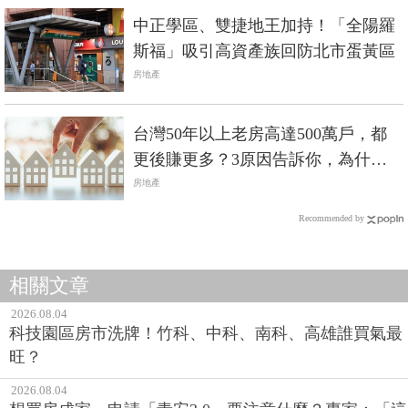
中正學區、雙捷地王加持！「全陽羅
斯福」吸引高資產族回防北市蛋黃區
房地產
台灣50年以上老房高達500萬戶，都
更後賺更多？3原因告訴你，為什麼
都更難如登天
房地產
Recommended by
相關文章
2026.08.04
科技園區房市洗牌！竹科、中科、南科、高雄誰買氣最
旺？
2026.08.04