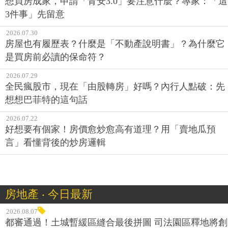
想買房成家，申請「青安3.0」要注意什麼？專家：「這
3件事」先留意
2026.07.30
房屋也有履歷表？什麼是「不動產說明書」？為什麼它
是買房前必讀的保命符？
2026.07.29
全民瘋股市，現在「由股轉房」好嗎？內行人點破：先
想想巴菲特的這句話
2026.07.22
好想要有個家！房價愈炒愈高有道理？用「賣地瓜預
言」看懂背後的炒房邏輯
房地產 ‧ 今日最新
2026.08.07
都審通過！土城暫緩區縫合最後拼圖 司法園區釋地將創