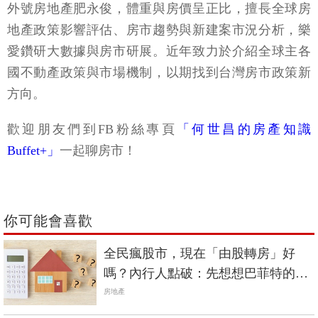
外號房地產肥永俊，體重與房價呈正比，擅長全球房
地產政策影響評估、房市趨勢與新建案市況分析，樂
愛鑽研大數據與房市研展。近年致力於介紹全球主各
國不動產政策與市場機制，以期找到台灣房市政策新
方向。
歡迎朋友們到FB粉絲專頁
「何世昌的房產知識
Buffet+」
一起聊房市！
你可能會喜歡
全民瘋股市，現在「由股轉房」好
嗎？內行人點破：先想想巴菲特的這
句話
房地產