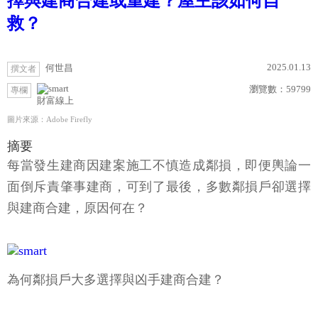
擇與建商合建或重建？屋主該如何自
救？
2025.01.13
何世昌
撰文者
瀏覽數：
59799
專欄
財富線上
圖片來源：Adobe Firefly
摘要
每當發生建商因建案施工不慎造成鄰損，即便輿論一
面倒斥責肇事建商，可到了最後，多數鄰損戶卻選擇
與建商合建，原因何在？
為何鄰損戶大多選擇與凶手建商合建？