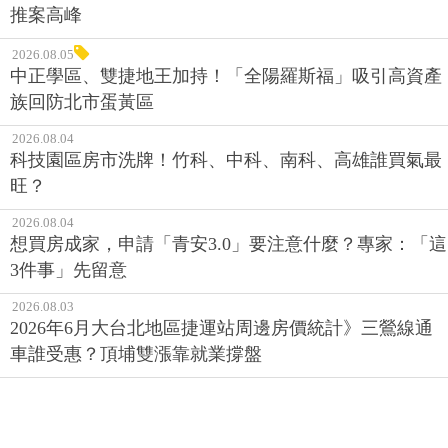
推案高峰
2026.08.05
中正學區、雙捷地王加持！「全陽羅斯福」吸引高資產
族回防北市蛋黃區
2026.08.04
科技園區房市洗牌！竹科、中科、南科、高雄誰買氣最
旺？
2026.08.04
想買房成家，申請「青安3.0」要注意什麼？專家：「這
3件事」先留意
2026.08.03
2026年6月大台北地區捷運站周邊房價統計》三鶯線通
車誰受惠？頂埔雙漲靠就業撐盤