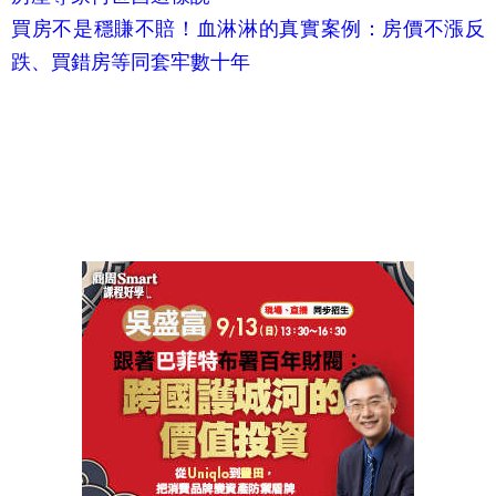
買房不是穩賺不賠！血淋淋的真實案例：房價不漲反
跌、買錯房等同套牢數十年