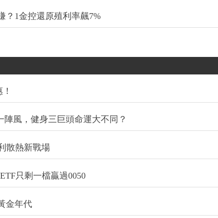
賺？1金控還原殖利率飆7%
惠！
同一陣風，健身三巨頭命運大不同？
利散熱新戰場
TF只剩一檔贏過0050
的黃金年代