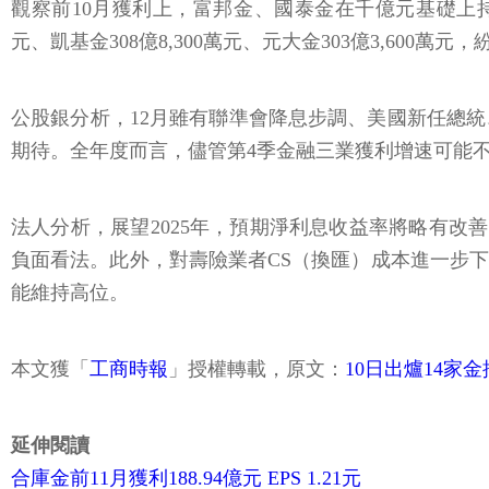
觀察前10月獲利上，富邦金、國泰金在千億元基礎上持續上攻，分
元、凱基金308億8,300萬元、元大金303億3,600
公股銀分析，12月雖有聯準會降息步調、美國新任總
期待。全年度而言，儘管第4季金融三業獲利增速可能
法人分析，展望2025年，預期淨利息收益率將略有改
負面看法。此外，對壽險業者CS（換匯）成本進一步下
能維持高位。
本文獲「
工商時報
」授權轉載，原文：
10日出爐14家
延伸閱讀
合庫金前11月獲利188.94億元 EPS 1.21元