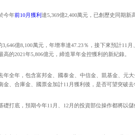
由於今年
前10月獲利
達5,369億2,400萬元，已創歷史同期
期的3,646億8,100萬元，年增率達47.23％，接下來預
的2021年5,806億元，締造單年金控獲利的新紀錄。
超越去年全年，包含富邦金、國泰金、中信金、凱基金、元
南金、合庫金、國票金加計11月獲利後，是否可望突破去
基礎打底，預期今年11月、12月的投資部位操作都將以