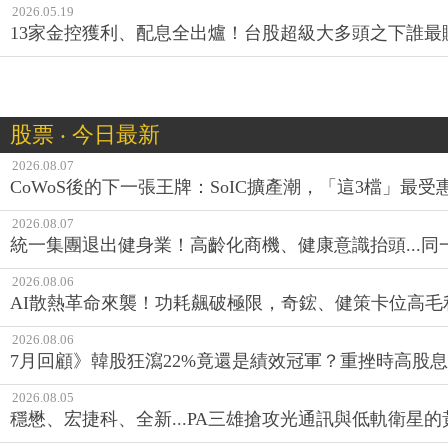
2026.05.19
13家金控獲利、配息全出爐！台股超級大多頭之下誰最
股票 ‧ 今日最新
2026.08.07
CoWoS後的下一張王牌：SoIC擴產潮，「這3檔」最受
2026.08.07
統一集團退出健身業！高齡化商機、健康意識抬頭...
2026.08.06
AI散熱革命來襲！功耗飆破極限，奇鋐、健策卡位高毛
2026.08.06
7月回顧》韓股狂瀉22%竟還是績效冠軍？重挫時高股息E
2026.08.05
穩懋、宏捷科、全新...PA三雄搶攻光通訊與低軌衛星