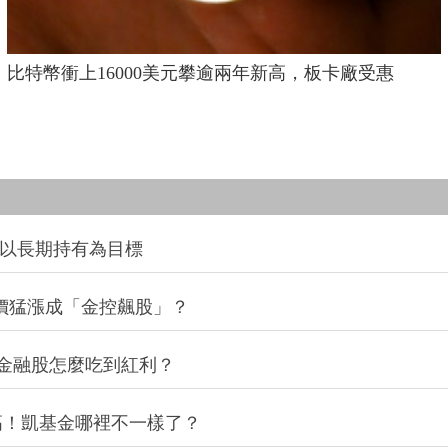
比特幣衝上16000美元攀逾兩年新高，板卡廠受惠
並以長期持有為目標
股價猛漲成「金控飆股」？
金融股怎麼吃到紅利？
高！凱基金哪裡不一樣了？