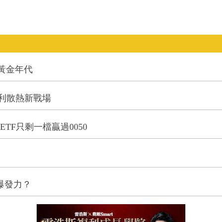
的黃金年代
利散熱新戰場
TF只剩一檔贏過0050
爆發力？