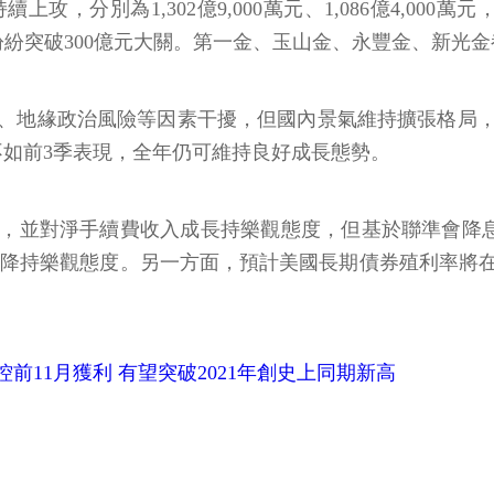
別為1,302億9,000萬元、1,086億4,000萬元，中
萬元，紛紛突破300億元大關。第一金、玉山金、永豐金、新光金
統、地緣政治風險等因素干擾，但國內景氣維持擴張格局
不如前3季表現，全年仍可維持良好成長態勢。
善，並對淨手續費收入成長持樂觀態度，但基於聯準會降
降持樂觀態度。另一方面，預計美國長期債券殖利率將在
金控前11月獲利 有望突破2021年創史上同期新高