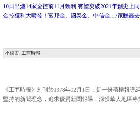
10日出爐14家金控前11月獲利 有望突破2021年創史上
金控獲利大噴發！富邦金、國泰金、中信金...7家賺贏
小檔案_工商時報
《工商時報》創刊於1978年12月1日，是一份積極
堅持的新聞理念，追求優質新聞報導，深獲華人地區專