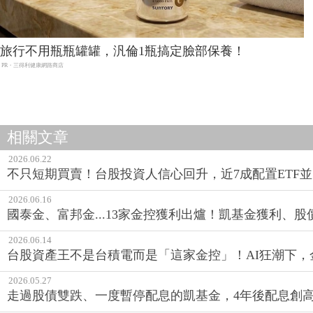
旅行不用瓶瓶罐罐，汎倫1瓶搞定臉部保養！
PR・三得利健康網路商店
相關文章
2026.06.22
不只短期買賣！台股投資人信心回升，近7成配置ETF
2026.06.16
國泰金、富邦金...13家金控獲利出爐！凱基金獲利、
2026.06.14
台股資產王不是台積電而是「這家金控」！AI狂潮下，
2026.05.27
走過股債雙跌、一度暫停配息的凱基金，4年後配息創