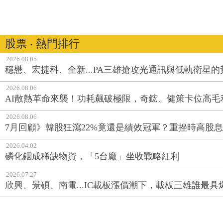
股票 ‧ 熱門排行
2026.08.05
穩懋、宏捷科、全新...PA三雄搶攻光通訊與低軌衛星
2026.08.06
AI散熱革命來襲！功耗飆破極限，奇鋐、健策卡位高毛
2026.08.06
7月回顧》韓股狂瀉22%竟還是績效冠軍？重挫時高股息E
2026.04.02
磷化銦成稀缺物資，「5台廠」坐收戰略紅利
2026.07.27
欣興、景碩、南電...IC載板漲價潮下，載板三雄誰最具