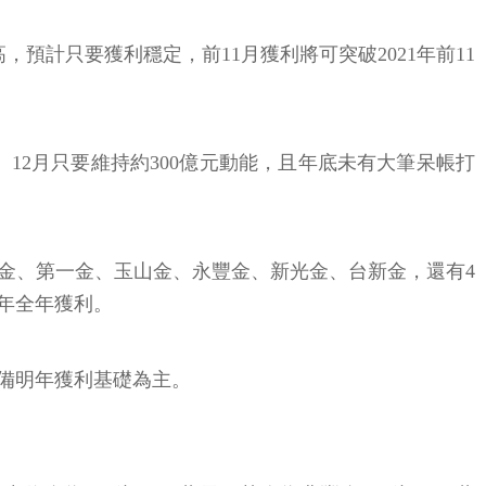
新高，預計只要獲利穩定，前11月獲利將可突破2021年前11
計11月、12月只要維持約300億元動能，且年底未有大筆呆帳打
大金、第一金、玉山金、永豐金、新光金、台新金，還有4
年全年獲利。
儲備明年獲利基礎為主。