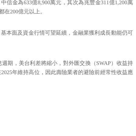
信金為633億8,900萬元，其次為兆豐金311億1,200萬
都在200億元以上。
，基本面及資金行情可望延續，金融業獲利成長動能仍可
息週期，美台利差將縮小，對外匯交換（SWAP）收益持
2025年維持高位，因此壽險業者的避險前經常性收益應