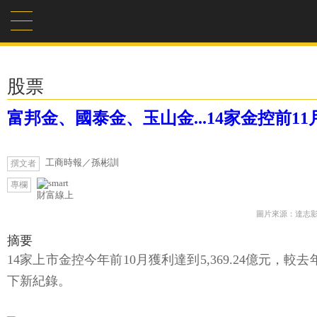
股票
富邦金、國泰金、玉山金...14家金控前
工商時報／孫彬訓
撰文者
專欄
財富線上
圖片來源：達志
摘要
14家上市金控今年前10月獲利達到5,369.24億元，較
下新紀錄。