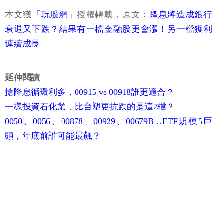
本文獲
「玩股網」
授權轉載，原文：
降息將造成銀行
衰退又下跌？結果有一檔金融股更會漲！另一檔獲利
連續成長
延伸閱讀
搶降息循環利多，00915 vs 00918誰更適合？
一樣投資石化業，比台塑更抗跌的是這2檔？
0050、0056、00878、00929、00679B…ETF規模5巨
頭，年底前誰可能最飆？