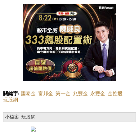
關鍵字:
國泰金
富邦金
第一金
兆豐金
永豐金
金控股
玩股網
小檔案_玩股網