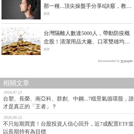
那一種...頂尖操盤手分享8訣竅，教你
避免情緒化交易
股票
台灣隔離人數達5000人，帶動防疫概
念股！清潔用品大廠、口罩雙雄均受
青睞！
股票
Recommended by
相關文章
2026.07.23
台塑、長榮、南亞科、群創、中鋼...7檔景氣循環股，誰
才是真正的「王者」？
2026.06.22
不只短期買賣！台股投資人信心回升，近7成配置ETF並
以長期持有為目標