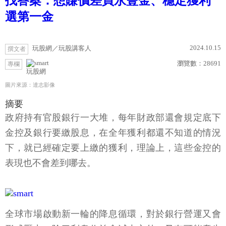
找答案：想賺價差買永豐金、穩定獲利
選第一金
2024.10.15
玩股網／玩股講客人
撰文者
瀏覽數：
28691
專欄
玩股網
圖片來源：達志影像
摘要
政府持有官股銀行一大堆，每年財政部還會規定底下
金控及銀行要繳股息，在全年獲利都還不知道的情況
下，就已經確定要上繳的獲利，理論上，這些金控的
表現也不會差到哪去。
全球市場啟動新一輪的降息循環，對於銀行營運又會