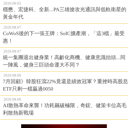
2026.08.05
穩懋、宏捷科、全新...PA三雄搶攻光通訊與低軌衛星的
黃金年代
2026.08.07
CoWoS後的下一張王牌：SoIC擴產潮，「這3檔」最受
惠！
2026.08.07
統一集團退出健身業！高齡化商機、健康意識抬頭...同
一陣風，健身三巨頭命運大不同？
2026.08.06
7月回顧》韓股狂瀉22%竟還是績效冠軍？重挫時高股息
ETF只剩一檔贏過0050
2026.08.06
AI散熱革命來襲！功耗飆破極限，奇鋐、健策卡位高毛
利散熱新戰場