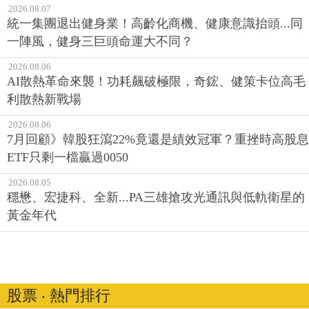
2026.08.07
統一集團退出健身業！高齡化商機、健康意識抬頭...同
一陣風，健身三巨頭命運大不同？
2026.08.06
AI散熱革命來襲！功耗飆破極限，奇鋐、健策卡位高毛
利散熱新戰場
2026.08.06
7月回顧》韓股狂瀉22%竟還是績效冠軍？重挫時高股息
ETF只剩一檔贏過0050
2026.08.05
穩懋、宏捷科、全新...PA三雄搶攻光通訊與低軌衛星的
黃金年代
股票 ‧ 熱門排行