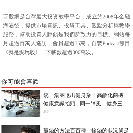
玩股網是台灣最大投資教學平台，成立於2008年金融
海嘯後，提供市場資訊、投資工具、觀點分析與教學
服務，幫助投資人賺錢是我們所致力的目標。網站每
月超過百萬人造訪，會員超過35萬，自製Podcast節目
《就是愛玩股》，下載數超過300萬次。
你可能會喜歡
統一集團退出健身業！高齡化商機、
健康意識抬頭...同一陣風，健身三巨
頭命運大不同？
股票
贏錢的方法百百種，輸錢的狀況就是