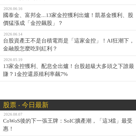
2026.06.16
國泰金、富邦金...13家金控獲利出爐！凱基金獲利、股
價猛漲成「金控飆股」？
2026.06.14
台股資產王不是台積電而是「這家金控」！AI狂潮下，
金融股怎麼吃到紅利？
2026.05.19
13家金控獲利、配息全出爐！台股超級大多頭之下誰最
賺？1金控還原殖利率飆7%
股票 ‧ 今日最新
2026.08.07
CoWoS後的下一張王牌：SoIC擴產潮，「這3檔」最受
惠！