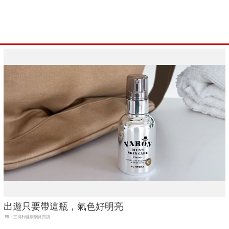
出遊只要帶這瓶，氣色好明亮
PR・三得利健康網路商店