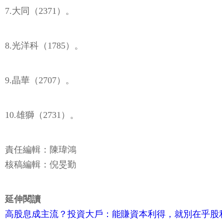
7.大同（2371）。
8.光洋科（1785）。
9.晶華（2707）。
10.雄獅（2731）。
責任編輯：陳瑋鴻
核稿編輯：倪旻勤
延伸閱讀
高股息成主流？投資大戶：能賺資本利得，就別在乎股