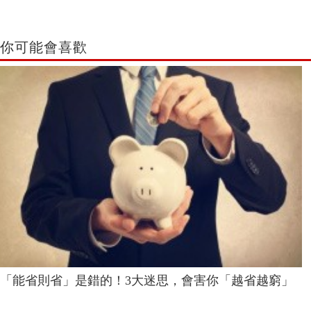
你可能會喜歡
「能省則省」是錯的！3大迷思，會害你「越省越窮」