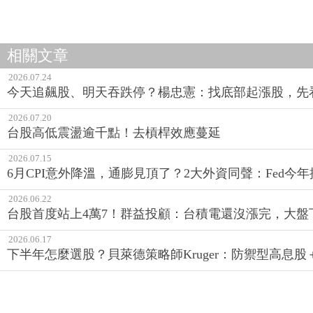
相關文章
2026.07.24
今天追飆股、明天吞跌停？楊忠憲：找底部起漲股，先
2026.07.20
台股高低震盪逾千點！去槓桿效應蔓延
2026.07.15
6月CPI意外降溫，通膨見頂了？2大外資同聲：Fed
2026.06.22
台股首度站上4萬7！群益投顧：台積電還沒漲完，大盤
2026.06.17
下半年怎麼選股？貝萊德策略師Kruger：防禦型高息