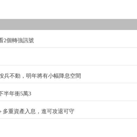
看2個轉強訊號
今年按兵不動，明年將有小幅降息空間
下半年衝5萬3
股＋多重資產入息，進可攻退可守