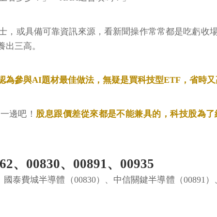
士，或具備可靠資訊來源，看新聞操作常常都是吃虧收
養出三高。
認為參與AI題材最佳做法，無疑是買科技型ETF，省時
放一邊吧！
股息跟價差從來都是不能兼具的，科技股為了
00830、00891、00935
、國泰費城半導體（00830）、中信關鍵半導體（00891）