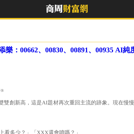
0662、00830、00891、00935 AI純
影像
）雙雙創新高，這是AI題材再次重回主流的跡象。現在慢慢
上看多少？」「XXX還會噴嗎？」