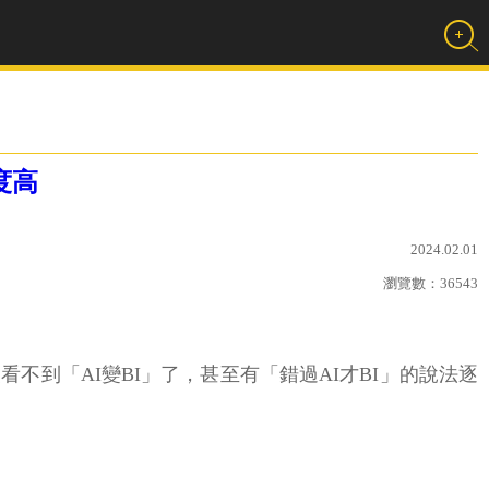
度高
2024.02.01
瀏覽數：
36543
看不到「AI變BI」了，甚至有「錯過AI才BI」的說法逐