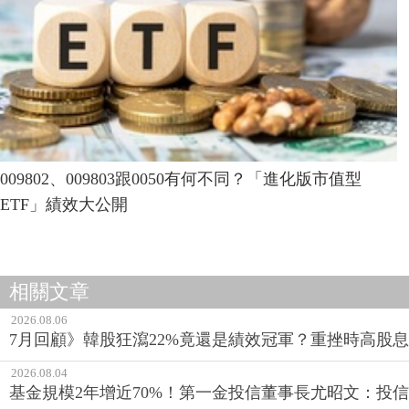
009802、009803跟0050有何不同？「進化版市值型
ETF」績效大公開
相關文章
2026.08.06
7月回顧》韓股狂瀉22%竟還是績效冠軍？重挫時高股息E
2026.08.04
基金規模2年增近70%！第一金投信董事長尤昭文：投