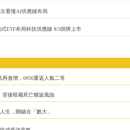
一次看懂AI供應鏈布局
式ETF布局科技供應鏈 8/3掛牌上市
氣再激增，0056重返人氣二哥
：背後暗藏死亡螺旋風險
改變人生，關鍵在「數大」
利得成最強底氣