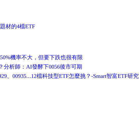
I題材的4檔ETF
漲50%機率不大，但要下跌也很有限
分析師：AI發酵下0056後市可期
、00935...12檔科技型ETF怎麼挑？-Smart智富ETF研