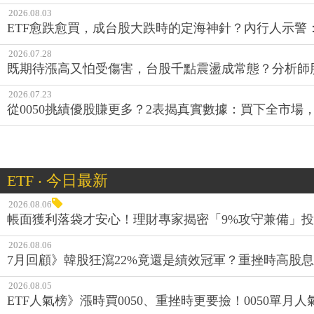
2026.08.03
ETF愈跌愈買，成台股大跌時的定海神針？內行人示警
2026.07.28
既期待漲高又怕受傷害，台股千點震盪成常態？分析師
2026.07.23
從0050挑績優股賺更多？2表揭真實數據：買下全市場
ETF ‧ 今日最新
2026.08.06
帳面獲利落袋才安心！理財專家揭密「9%攻守兼備」投資
2026.08.06
7月回顧》韓股狂瀉22%竟還是績效冠軍？重挫時高股息E
2026.08.05
ETF人氣榜》漲時買0050、重挫時更要撿！0050單月人