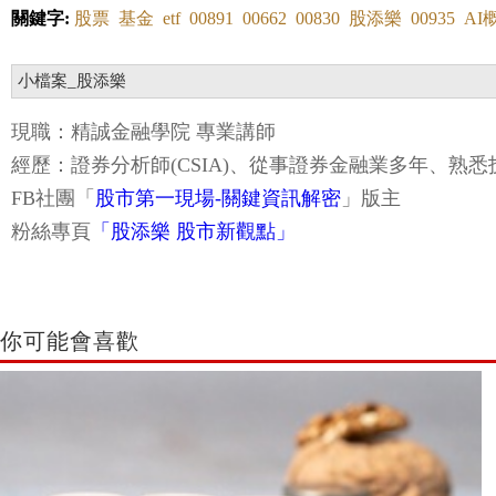
關鍵字:
股票
基金
etf
00891
00662
00830
股添樂
00935
AI
小檔案_股添樂
現職：精誠金融學院 專業講師
經歷：證券分析師(CSIA)、從事證券金融業多年、熟
FB社團
「
股市第一現場-關鍵資訊解密
」
版主
粉絲專頁
「股添樂 股市新觀點」
你可能會喜歡