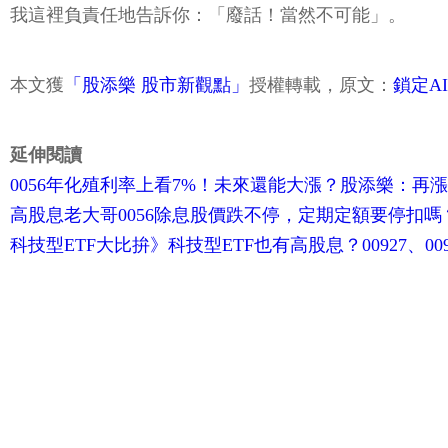
我這裡負責任地告訴你：「廢話！當然不可能」。
本文獲
「股添樂 股市新觀點」
授權轉載，原文：
鎖定A
延伸閱讀
0056年化殖利率上看7%！未來還能大漲？股添樂：再
高股息老大哥0056除息股價跌不停，定期定額要停扣嗎？
科技型ETF大比拚》科技型ETF也有高股息？00927、00929