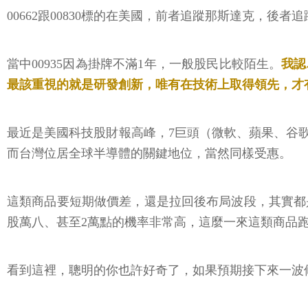
00662跟00830標的在美國，前者追蹤那斯達克，後者
當中00935因為掛牌不滿1年，一般股民比較陌生。
我認
最該重視的就是研發創新，唯有在技術上取得領先，才
最近是美國科技股財報高峰，7巨頭（微軟、蘋果、谷歌
而台灣位居全球半導體的關鍵地位，當然同樣受惠。
這類商品要短期做價差，還是拉回後布局波段，其實都
股萬八、甚至2萬點的機率非常高，這麼一來這類商品
看到這裡，聰明的你也許好奇了，如果預期接下來一波