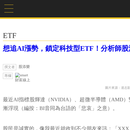
ETF
想追AI漲勢，鎖定科技型ETF！分析師股添樂：0
股添樂
撰文者
專欄
財富線上
圖片來源：達志
最近AI指標股輝達（NVIDIA）、超微半導體（AMD
漸浮現（編按：BI音同為台語的「悲哀」之意）。
股民是誠實的，像我最近就收到不少朋友來訊：「XXX