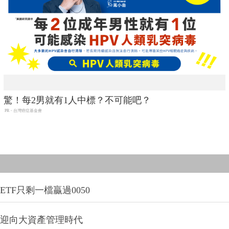
驚！每2男就有1人中標？不可能吧？
PR・台灣癌症基金會
TF只剩一檔贏過0050
信迎向大資產管理時代