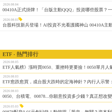
2026.08.04
00410A正式掛牌！「台版主動QQQ」投資哪些股票？
2026.08.03
台股科技新兵登場！AI投資不光看護國神山 00410A主動
ETF ‧ 熱門排行
2026.08.05
ETF人氣榜》漲時買0050、重挫時更要撿！0050單月人
2026.08.03
ETF愈跌愈買，成台股大跌時的定海神針？內行人示警
2026.08.03
0050、台積電、00878...你願意投資多少錢？真正想
2026.05.03
00878配息0.66元創紀錄！動能跟「股息」無關？資本