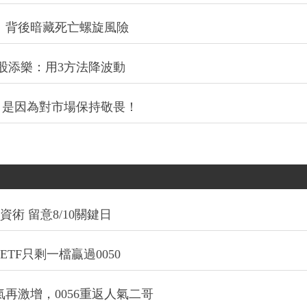
：背後暗藏死亡螺旋風險
股添樂：用3方法降波動
，是因為對市場保持敬畏！
術 留意8/10關鍵日
TF只剩一檔贏過0050
氣再激增，0056重返人氣二哥