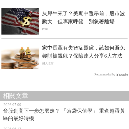
灰犀牛來了？美期中選舉前，股市波
動大！但專家呼籲：別急著離場
股票
家中長輩有失智症疑慮，該如何避免
錢財被覬覦？保險達人分享6大方法
個人理財
Recommended by
相關文章
2026.07.09
台股創高下一步怎麼走？ 「落袋保值學」 重倉超蛋黃
區的最好時機
2026.06.12