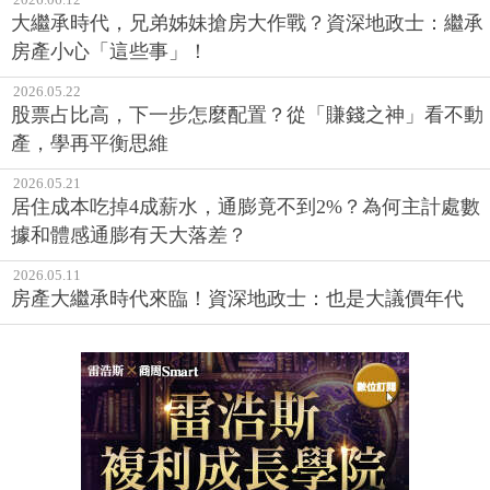
大繼承時代，兄弟姊妹搶房大作戰？資深地政士：繼承
房產小心「這些事」！
2026.05.22
股票占比高，下一步怎麼配置？從「賺錢之神」看不動
產，學再平衡思維
2026.05.21
居住成本吃掉4成薪水，通膨竟不到2%？為何主計處數
據和體感通膨有天大落差？
2026.05.11
房產大繼承時代來臨！資深地政士：也是大議價年代