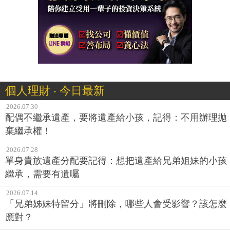
個人理財 ‧ 今日最新
2026.07.30
配偶不繼承遺產，要將遺產給小孩，記得：不用辦理拋
棄繼承權！
2026.07.28
單身貴族遺產分配要記得：想把遺產給兄弟姐妹的小孩
繼承，需要有遺囑
2026.07.14
「兄弟姊妹特留分」將刪除，哪些人會受影響？該怎麼
應對？