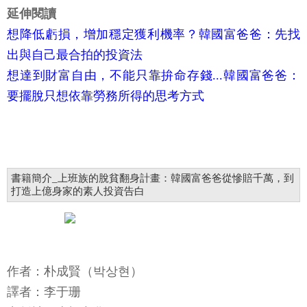
延伸閱讀
想降低虧損，增加穩定獲利機率？韓國富爸爸：先找
出與自己最合拍的投資法
想達到財富自由，不能只靠拚命存錢...韓國富爸爸：
要擺脫只想依靠勞務所得的思考方式
書籍簡介_上班族的脫貧翻身計畫：韓國富爸爸從慘賠千萬，到
打造上億身家的素人投資告白
作者：朴成賢（박상현）
譯者：李于珊