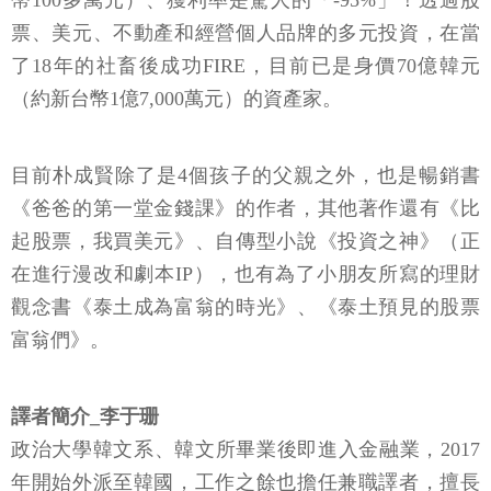
幣100多萬元）、獲利率是驚人的「-95%」！透過股
票、美元、不動產和經營個人品牌的多元投資，在當
了18年的社畜後成功FIRE，目前已是身價70億韓元
（約新台幣1億7,000萬元）的資產家。
目前朴成賢除了是4個孩子的父親之外，也是暢銷書
《爸爸的第一堂金錢課》的作者，其他著作還有《比
起股票，我買美元》、自傳型小說《投資之神》（正
在進行漫改和劇本IP），也有為了小朋友所寫的理財
觀念書《泰土成為富翁的時光》、《泰土預見的股票
富翁們》。
譯者簡介_李于珊
政治大學韓文系、韓文所畢業後即進入金融業，2017
年開始外派至韓國，工作之餘也擔任兼職譯者，擅長