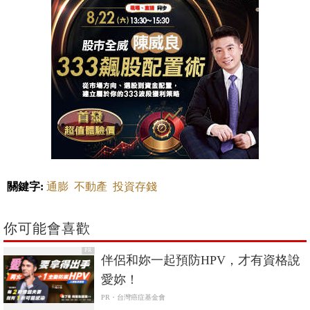
關鍵字:
通膨
不動產
投資存錢
你可能會喜歡
PR
伴侶和妳一起預防HPV，才有資格說
愛妳！
PR・台灣癌症基金會