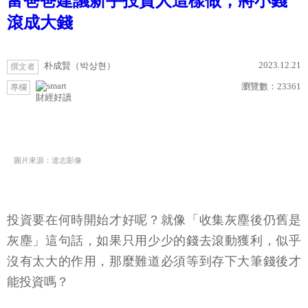
富爸爸建議新手投資人這樣做，將小錢
滾成大錢
2023.12.21
朴成賢（박상현）
撰文者
瀏覽數：
23361
專欄
財經好讀
圖片來源：達志影像
投資要在何時開始才好呢？就像「收集灰塵後仍舊是
灰塵」這句話，如果只用少少的錢去滾動獲利，似乎
沒有太大的作用，那麼難道必須等到存下大筆錢後才
能投資嗎？