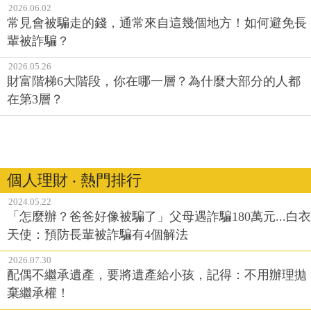
2026.06.02
常見會被騙走的錢，通常來自這幾個地方！如何避免長
輩被詐騙？
2026.05.26
財富階梯6大階段，你在哪一層？為什麼大部分的人都
在第3層？
個人理財 ‧ 熱門排行
2024.05.22
「怎麼辦？爸爸好像被騙了」父母遇詐騙180萬元...白衣
天使：預防長輩被詐騙有4個解法
2026.07.30
配偶不繼承遺產，要將遺產給小孩，記得：不用辦理拋
棄繼承權！