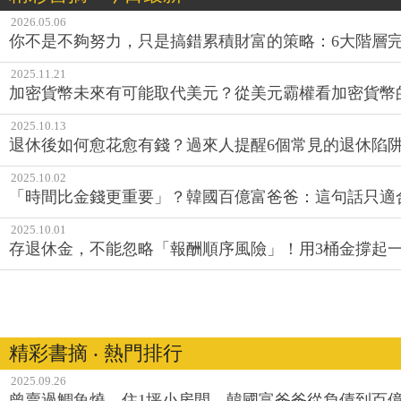
2026.05.06
你不是不夠努力，只是搞錯累積財富的策略：6大階層
2025.11.21
加密貨幣未來有可能取代美元？從美元霸權看加密貨幣
2025.10.13
退休後如何愈花愈有錢？過來人提醒6個常見的退休陷
2025.10.02
「時間比金錢更重要」？韓國百億富爸爸：這句話只適
2025.10.01
存退休金，不能忽略「報酬順序風險」！用3桶金撐起
精彩書摘 ‧ 熱門排行
2025.09.26
曾賣過鯛魚燒、住1坪小房間，韓國富爸爸從負債到百