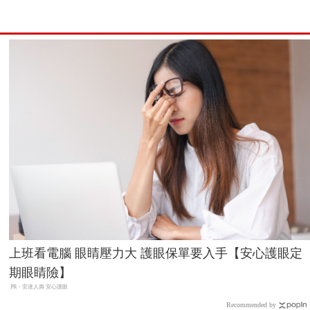
上班看電腦 眼睛壓力大 護眼保單要入手【安心護眼定
期眼睛險】
PR・安達人壽 安心護眼
Recommended by