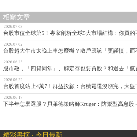
相關文章
2026.07.03
台股市值全球第5！專家剖析全球5大市場結構：你買
2026.07.02
台股超大牛市太晚上車怎麼辦？散戶應該「更謹慎，而
2026.06.25
股市熱，「四貸同堂」、解定存也要買股？和過去「瘋
2026.06.22
台股首度站上4萬7！群益投顧：台積電還沒漲完，大盤
2026.06.17
下半年怎麼選股？貝萊德策略師Kruger：防禦型高息
精彩書摘 ‧ 今日最新