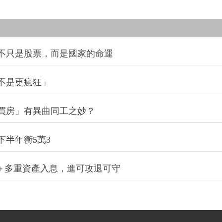
的不只是股票，而是國家的命運
不是更瘋狂」
買房」有異曲同工之妙？
下半年衝5萬3
股＋多重資產入息，進可攻退可守