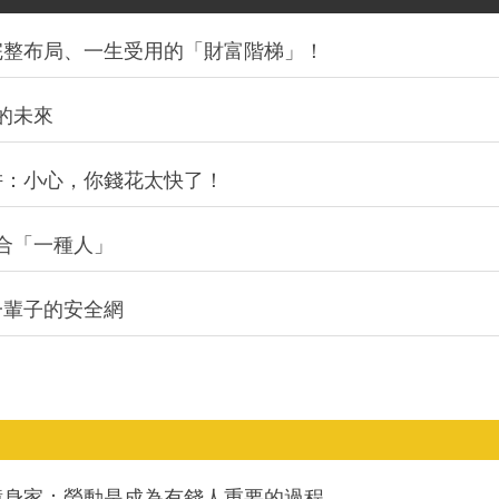
完整布局、一生受用的「財富階梯」！
的未來
阱：小心，你錢花太快了！
合「一種人」
一輩子的安全網
億身家：勞動是成為有錢人重要的過程