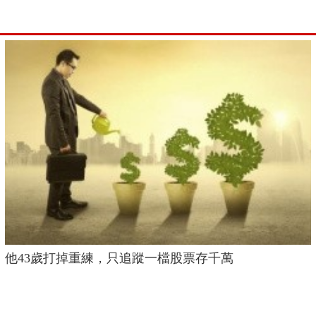
他43歲打掉重練，只追蹤一檔股票存千萬