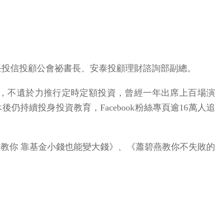
曾任投信投顧公會祕書長、安泰投顧理財諮詢部副總。
，不遺於力推行定時定額投資，曾經一年出席上百場演
續投身投資教育，Facebook粉絲專頁逾16萬人追
教你 靠基金小錢也能變大錢》、《蕭碧燕教你不失敗的