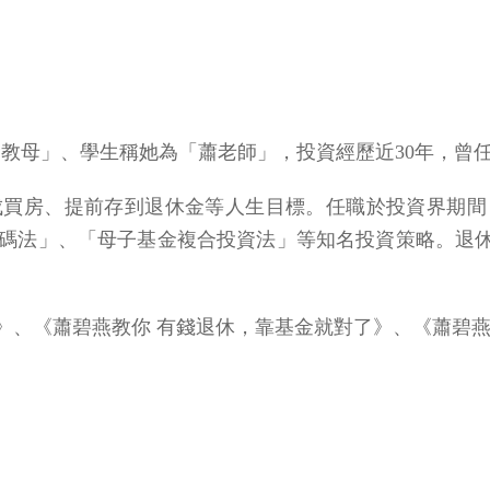
基金教母」、學生稱她為「蕭老師」，投資經歷近30年，
成買房、提前存到退休金等人生目標。任職於投資界期間
法」、「母子基金複合投資法」等知名投資策略。退休後仍持
》、《蕭碧燕教你 有錢退休，靠基金就對了》、《蕭碧燕