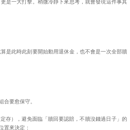
言更是一大打擊。稍微冷靜下來思考，就會發現這件事其
。就算是此時此刻要開始動用退休金，也不會是一次全部贖
組合要愈保守。
行定存），避免面臨「贖回要認賠，不贖沒錢過日子」的
位置來決定：