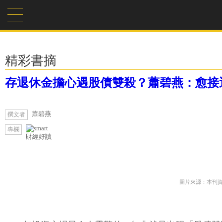
精彩書摘
存退休金擔心遇股債雙殺？蕭碧燕：愈接
蕭碧燕
撰文者
專欄
財經好讀
圖片來源：本刊