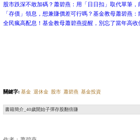
股市跌深不敢加碼？蕭碧燕：用「日日扣」取代單筆，
「存債」領息，想兼賺價差可行嗎？基金教母蕭碧燕：
全民瘋高配息！基金教母蕭碧燕提醒，別忘了當年高收
關鍵字:
基金
退休金
股市
蕭碧燕
基金投資
書籍簡介_40歲開始子彈存股翻倍賺
作者：蕭碧燕