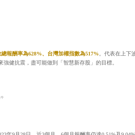
數總報酬率為628%、台灣加權指數為517%
。代表在上下
來強健抗震，盡可能做到「智慧新存股」的目標。
老牛
3年9月28日，近3個月、6個月報酬率仍達0.51%及9.04