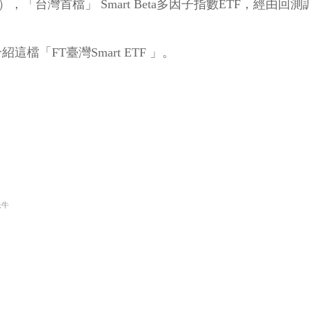
00905），「台灣首檔」 Smart Beta多因子指數ETF
這檔「FT臺灣Smart ETF 」。
老牛