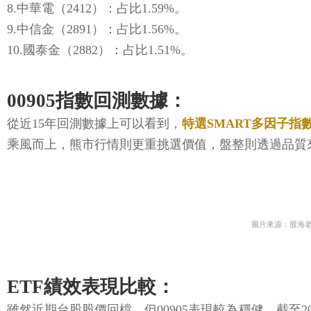
8.中華電（2412）：占比1.59%。
9.中信金（2891）：占比1.56%。
10.國泰金（2882）：占比1.51%。
00905指數回測數據：
從近15年回測數據上可以看到，
特選SMART多因子指
乘風而上，熊市行情則更重挑選價值，盤整則透過品質
圖片來源：股海
ETF績效表現比較：
雖然近期台股股價回檔，但00905表現較為穩健，截至202