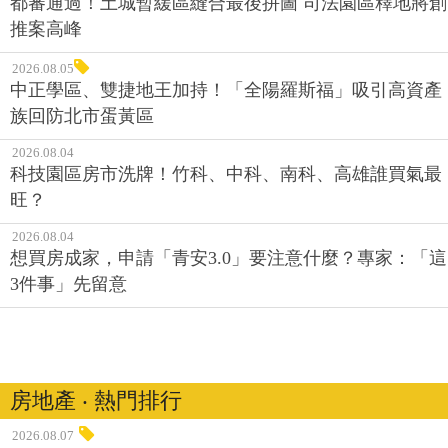
都審通過！土城暫緩區縫合最後拼圖 司法園區釋地將創
推案高峰
2026.08.05
中正學區、雙捷地王加持！「全陽羅斯福」吸引高資產
族回防北市蛋黃區
2026.08.04
科技園區房市洗牌！竹科、中科、南科、高雄誰買氣最
旺？
2026.08.04
想買房成家，申請「青安3.0」要注意什麼？專家：「這
3件事」先留意
房地產 ‧ 熱門排行
2026.08.07