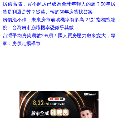
房價高漲，買不起房已成為全球年輕人的痛？50年房
貸是利還是弊？從英、韓的50年房貸找答案
房價漲不停，未來房市崩壞機率有多高？從1指標找端
倪：台灣房市崩壞機率恐微乎其微
台灣平均房貸期數295期！國人買房壓力愈來愈大，專
家：房價走揚導致