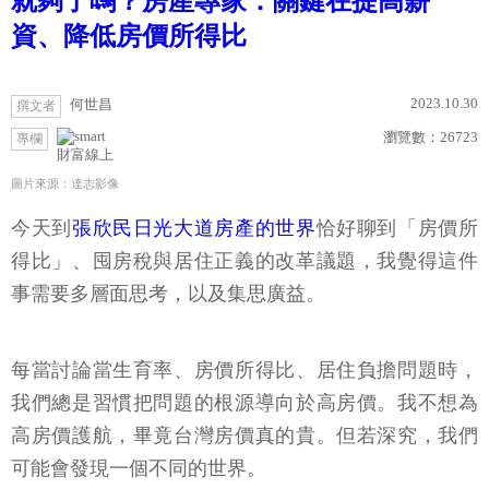
就夠了嗎？房產專家：關鍵在提高薪
資、降低房價所得比
2023.10.30
何世昌
撰文者
瀏覽數：
26723
專欄
財富線上
圖片來源：達志影像
今天到
張欣民日光大道房產的世界
恰好聊到「房價所
得比」、囤房稅與居住正義的改革議題，我覺得這件
事需要多層面思考，以及集思廣益。
每當討論當生育率、房價所得比、居住負擔問題時，
我們總是習慣把問題的根源導向於高房價。我不想為
高房價護航，畢竟台灣房價真的貴。但若深究，我們
可能會發現一個不同的世界。