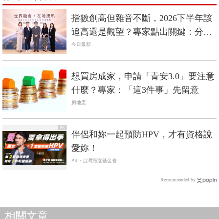
指數創高但雜音不斷，2026下半年該
追高還是觀望？專家點出關鍵：分散
不是口號
今日最新
想買房成家，申請「青安3.0」要注意
什麼？專家：「這3件事」先留意
房地產
PR
伴侶和妳一起預防HPV，才有資格說
愛妳！
PR・台灣癌症基金會
Recommended by
相關文章