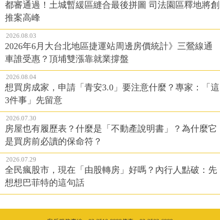
都審通過！土城暫緩區縫合最後拼圖 司法園區釋地將創
推案高峰
2026.08.03
2026年6月大台北地區捷運站周邊房價統計》三鶯線通
車誰受惠？頂埔雙漲靠就業撐盤
2026.08.04
想買房成家，申請「青安3.0」要注意什麼？專家：「這
3件事」先留意
2026.07.30
房屋也有履歷表？什麼是「不動產說明書」？為什麼它
是買房前必讀的保命符？
2026.07.29
全民瘋股市，現在「由股轉房」好嗎？內行人點破：先
想想巴菲特的這句話