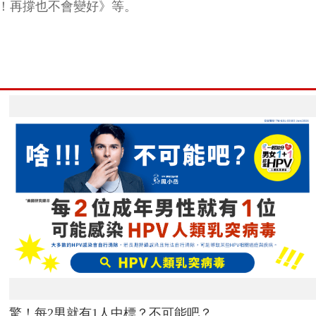
！再撐也不會變好》等。
驚！每2男就有1人中標？不可能吧？