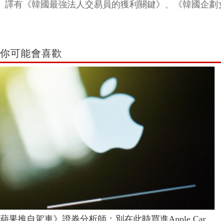
譯有《韓國最強法人交易員的獲利關鍵》、《韓國企劃
你可能會喜歡
蘋果推自駕車》證券分析師：別在此時買進Apple Car