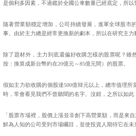
是個利多因素，不過鑑於全國公車數量已經底定，所以
隨著營業額穩定增加，公司持續發展，進軍全球股市
事。由於主力總是經常更換新的劇本，所以在研究主力
除了題材外，主力到底還偏好收購怎樣的股票呢？雖然很
按：換算成新台幣約在20億元～85億元間）的股票。
假如主力欲收購的個股達500億韓元以上，總市值理所
時，常會看見我們不曾聽聞的名字。沒錯，之所以如此
「股票市場裡，股價上漲並非創下高營業額，而是來自
鮮為人知的公司受到市場矚目，並使投資人期待它在未