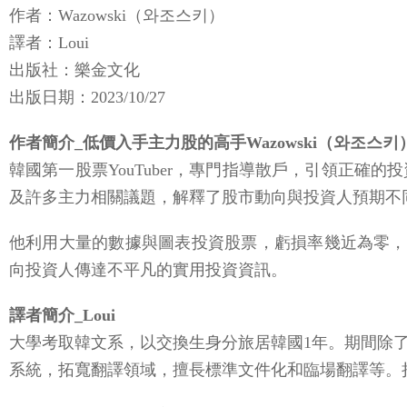
作者：Wazowski（와조스키）
譯者：Loui
出版社：樂金文化
​​出版日期：2023/10/27
作者簡介_低價入手主力股的高手Wazowski（와조스키
韓國第一股票YouTuber，專門指導散戶，引領正
及許多主力相關議題，解釋了股市動向與投資人預期不
他利用大量的數據與圖表投資股票，虧損率幾近為零，股票日報
向投資人傳達不平凡的實用投資資訊。
譯者簡介_Loui
大學考取韓文系，以交換生身分旅居韓國1年。期間除
系統，拓寬翻譯領域，擅長標準文件化和臨場翻譯等。