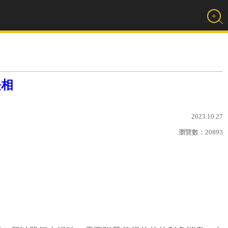
長相
2023.10.27
瀏覽數：
20893