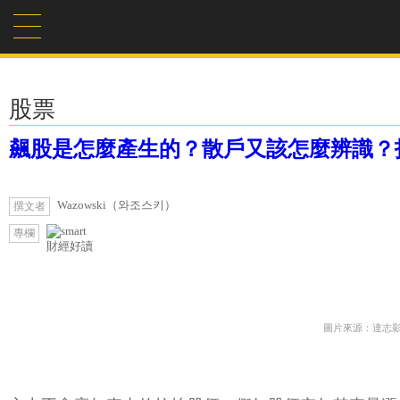
股票
飆股是怎麼產生的？散戶又該怎麼辨識？
Wazowski（와조스키）
撰文者
專欄
財經好讀
圖片來源：達志