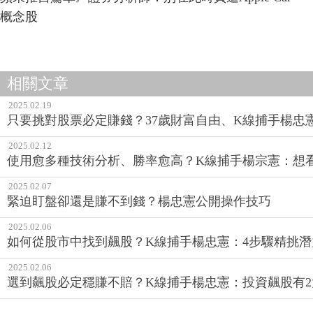
概念股
相關文章
2025.02.19
只要挑對股票必定賺錢？37歲財富自由、K線捕手楊忠
2025.02.12
使用愈多種技術分析、勝率愈高？K線捕手楊宗憲：想
2025.02.07
緊迫盯盤卻還是賺不到錢？楊忠憲公開操作技巧
2025.02.06
如何從股市中找到飆股？K線捕手楊忠憲：4步驟精挑
2025.02.06
選到飆股必定穩賺不賠？K線捕手楊忠憲：投資飆股有