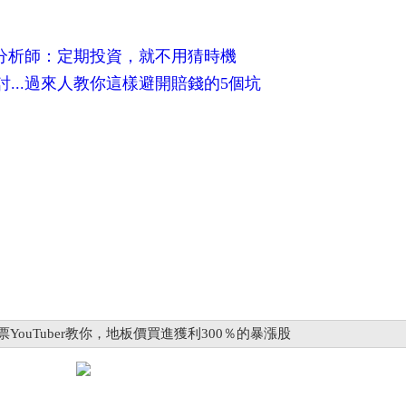
融分析師：定期投資，就不用猜時機
...過來人教你這樣避開賠錢的5個坑
uTuber教你，地板價買進獲利300％的暴漲股