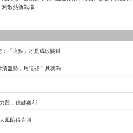
利散熱新戰場
憲：「這點」才是成敗關鍵
看清盤勢，用這些工具就夠
潛力股，穩健獲利
2大風險得克服