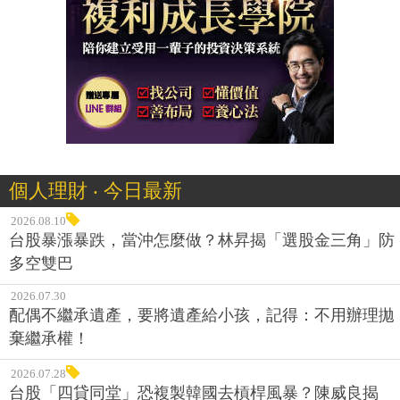
個人理財 ‧ 今日最新
2026.08.10
台股暴漲暴跌，當沖怎麼做？林昇揭「選股金三角」防
多空雙巴
2026.07.30
配偶不繼承遺產，要將遺產給小孩，記得：不用辦理拋
棄繼承權！
2026.07.28
台股「四貸同堂」恐複製韓國去槓桿風暴？陳威良揭