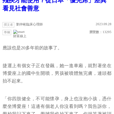
殘疾才能使用？從日本「優先席」差異
看見社會善意
2023.09.28
劉仲彬臨床心理師
撰文者
瀏覽數：
13295
專欄
財富線上
應該也是20多年前的故事了。
捷運上有個女子正在發飆，她一進車廂，就對著坐在
博愛座上的國中生開噴，男孩被噴體無完膚，連頭都
抬不起來。
「你四肢健全，不可能懷孕，身上也沒抱小孩，憑什
麼坐博愛座！這邊有個老人你沒看到嗎？我告訴你，