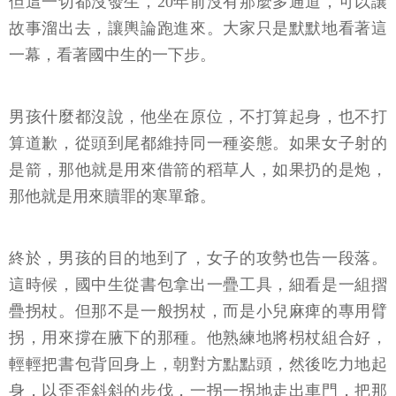
但這一切都沒發生，20年前沒有那麼多通道，可以讓
故事溜出去，讓輿論跑進來。大家只是默默地看著這
一幕，看著國中生的一下步。
男孩什麼都沒說，他坐在原位，不打算起身，也不打
算道歉，從頭到尾都維持同一種姿態。如果女子射的
是箭，那他就是用來借箭的稻草人，如果扔的是炮，
那他就是用來贖罪的寒單爺。
終於，男孩的目的地到了，女子的攻勢也告一段落。
這時候，國中生從書包拿出一疊工具，細看是一組摺
疊拐杖。但那不是一般拐杖，而是小兒麻痺的專用臂
拐，用來撐在腋下的那種。他熟練地將枴杖組合好，
輕輕把書包背回身上，朝對方點點頭，然後吃力地起
身，以歪歪斜斜的步伐，一拐一拐地走出車門，把那