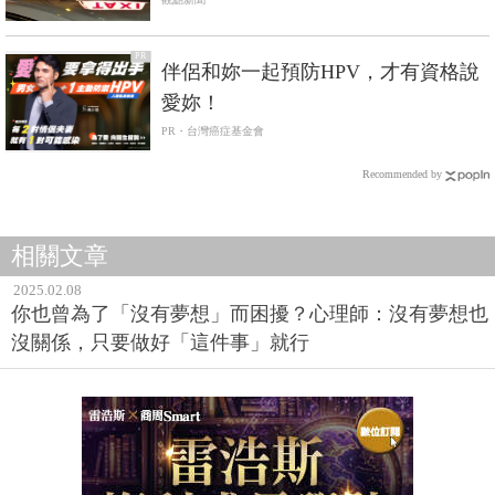
失去更多
PR
伴侶和妳一起預防HPV，才有資格說
愛妳！
PR・台灣癌症基金會
Recommended by
相關文章
2025.02.08
你也曾為了「沒有夢想」而困擾？心理師：沒有夢想也
沒關係，只要做好「這件事」就行