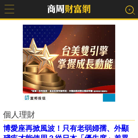
個人理財
博愛座再掀風波！只有老弱婦孺、外顯