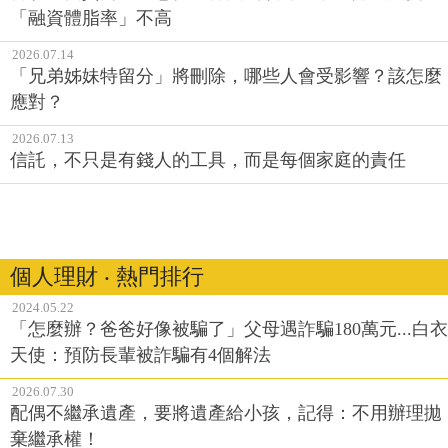
「融資體脂率」不高
2026.07.14
「兄弟姊妹特留分」將刪除，哪些人會受影響？該怎麼
應對？
2026.07.13
信託，不只是有錢人的工具，而是每個家庭的責任
個人理財 ‧ 熱門排行
2024.05.22
「怎麼辦？爸爸好像被騙了」父母遇詐騙180萬元...白衣
天使：預防長輩被詐騙有4個解法
2026.07.30
配偶不繼承遺產，要將遺產給小孩，記得：不用辦理拋
棄繼承權！