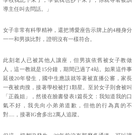
學校我記下來了，學號我也抄下來了，你就等著被訓
導主任叫去問話。」
女子非常有科學精神，還把博愛座告示牌上的4種身分
一一和男孩比對，證明沒有一樣符合。
此刻老人已被其他人讓座，但男孩依舊被女子教做
人，這一教就是15分鐘，期間已過了4站。如果這件事
延後20年發生，國中生應該就等著被直播公審，家長
一夜被肉搜，接著學校被打1顆星。至於女子則會被叫
「正義姐」，然後在臉書發表1篇長文：我知道我的口
氣不好，我先向小弟弟道歉，但他的行為真的不
對....，接著IG會多出2萬人追蹤。