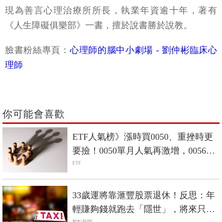
現為善言心理治療所所長，執業年資逾十年，著有
《人生障礙俱樂部》一書，擅於說書勝於說教。
臉書粉絲專頁：
心理師的腦中小劇場 - 劉仲彬臨床心
理師
你可能會喜歡
ETF人氣榜》漲時買0050、重挫時更
要撿！0050單月人氣再激增，0056重
返人氣二哥
ETF
33歲運將靠滙豐股票退休！反思：年
輕賺夠錢就跑去「隱世」，將來只會
觀點新聞