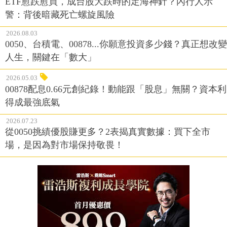
ETF愈跌愈買，成台股大跌時的定海神針？內行人示
警：背後暗藏死亡螺旋風險
2026.08.03
0050、台積電、00878...你願意投資多少錢？真正想改變
人生，關鍵在「數大」
2026.05.03
00878配息0.66元創紀錄！動能跟「股息」無關？資本利
得成最強底氣
2026.07.23
從0050挑績優股賺更多？2表揭真實數據：買下全市
場，是因為對市場保持敬畏！