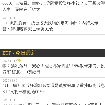
0050、台積電、00878...你願意投資多少錢？真正想改變
人生，關鍵在「數大」
2026.08.03
ETF愈跌愈買，成台股大跌時的定海神針？內行人示
警：背後暗藏死亡螺旋風險
ETF ‧ 今日最新
2026.08.06
帳面獲利落袋才安心！理財專家揭密「9%攻守兼備」投
資術 留意8/10關鍵日
2026.08.06
7月回顧》韓股狂瀉22%竟還是績效冠軍？重挫時高股息
ETF只剩一檔贏過0050
2026.08.05