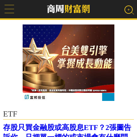
ETF
存股只買金融股或高股息ETF？2張圖告