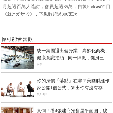
月超過百萬人造訪，會員超過35萬，自製Podcast節目
《就是愛玩股》，下載數超過300萬次。
你可能會喜歡
統一集團退出健身業！高齡化商機、
健康意識抬頭...同一陣風，健身三巨
頭命運大不同？
股票
你的身價「落點」在哪？美國財經作
家公開1個公式，算出你有沒有存得
比同齡者多！
個人理財
實例！看4張建商預售屋平面圖，破