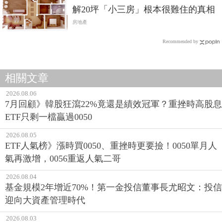
解20坪「小三房」根本很難住的真相
房地產
Recommended by
相關文章
2026.08.06
7月回顧》韓股狂瀉22%竟還是績效冠軍？重挫時高股息
ETF只剩一檔贏過0050
2026.08.05
ETF人氣榜》漲時買0050、重挫時更要撿！0050單月人
氣再激增，0056重返人氣二哥
2026.08.04
基金規模2年增近70%！第一金投信董事長尤昭文：投信
迎向大資產管理時代
2026.08.03