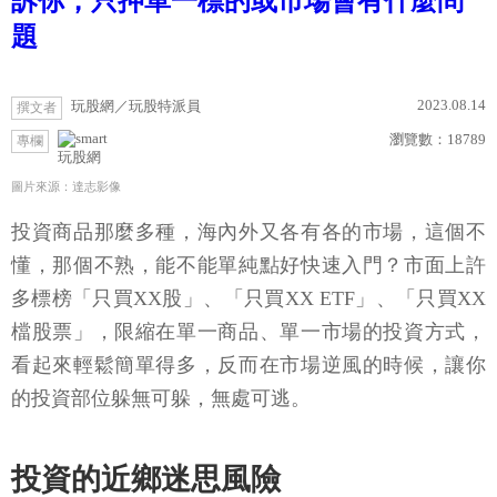
訴你，只押單一標的或市場會有什麼問
題
2023.08.14
玩股網／玩股特派員
撰文者
瀏覽數：
18789
專欄
玩股網
圖片來源：達志影像
投資商品那麼多種，海內外又各有各的市場，這個不
懂，那個不熟，能不能單純點好快速入門？市面上許
多標榜「只買XX股」、「只買XX ETF」、「只買XX
檔股票」，限縮在單一商品、單一市場的投資方式，
看起來輕鬆簡單得多，反而在市場逆風的時候，讓你
的投資部位躲無可躲，無處可逃。
投資的近鄉迷思風險