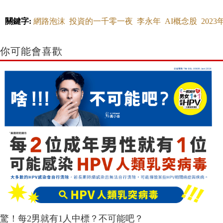
關鍵字:
網路泡沫
投資的一千零一夜
李永年
AI概念股
202
你可能會喜歡
驚！每2男就有1人中標？不可能吧？