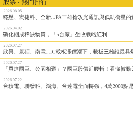
股票 ‧ 熱門排行
2026.08.05
穩懋、宏捷科、全新...PA三雄搶攻光通訊與低軌衛星
2026.04.02
磷化銦成稀缺物資，「5台廠」坐收戰略紅利
2026.07.27
欣興、景碩、南電...IC載板漲價潮下，載板三雄誰最具
2026.07.27
「買進國巨、公園相聚」？國巨股價近腰斬！看懂被動
2026.07.22
台積電、聯發科、鴻海、台達電全面轉強，4萬2000點