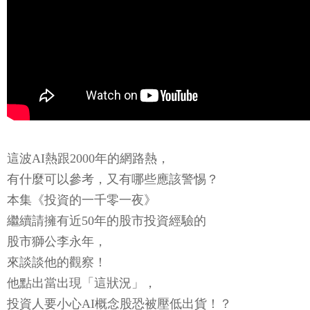
這波AI熱跟2000年的網路熱，
有什麼可以參考，又有哪些應該警惕？
本集《投資的一千零一夜》
繼續請擁有近50年的股市投資經驗的
股市獅公李永年，
來談談他的觀察！
他點出當出現「這狀況」，
投資人要小心AI概念股恐被壓低出貨！？