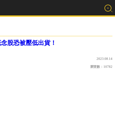
概念股恐被壓低出貨！
2023.08.14
瀏覽數：
10782