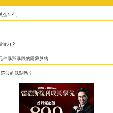
的黃金年代
爆發力？
元件暴漲暴跌的隱藏脈絡
是這波的低點嗎？