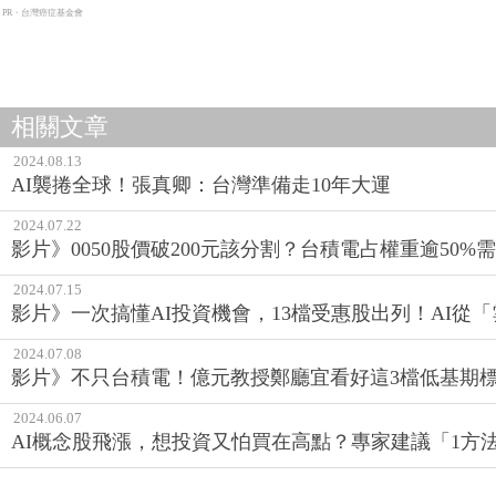
PR・台灣癌症基金會
相關文章
2024.08.13
AI襲捲全球！張真卿：台灣準備走10年大運
2024.07.22
影片》0050股價破200元該分割？台積電占權重逾50
2024.07.15
影片》一次搞懂AI投資機會，13檔受惠股出列！AI從
2024.07.08
影片》不只台積電！億元教授鄭廳宜看好這3檔低基期標的
2024.06.07
AI概念股飛漲，想投資又怕買在高點？專家建議「1方