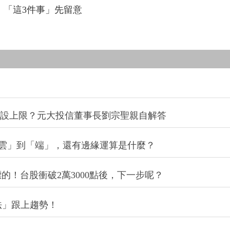
「這3件事」先留意
%需設上限？元大投信董事長劉宗聖親自解答
「雲」到「端」，還有邊緣運算是什麼？
！台股衝破2萬3000點後，下一步呢？
法」跟上趨勢！