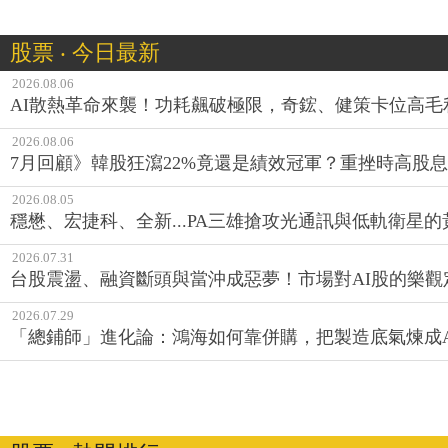
股票 ‧ 今日最新
2026.08.06
AI散熱革命來襲！功耗飆破極限，奇鋐、健策卡位高毛
2026.08.06
7月回顧》韓股狂瀉22%竟還是績效冠軍？重挫時高股息E
2026.08.05
穩懋、宏捷科、全新...PA三雄搶攻光通訊與低軌衛星
2026.07.31
台股震盪、融資斷頭與當沖成惡夢！市場對AI股的樂觀
2026.07.29
「總鋪師」進化論：鴻海如何靠併購，把製造底氣煉成A