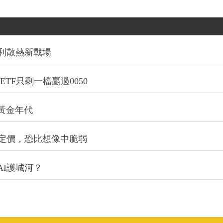
利散熱新戰場
TF只剩一檔贏過0050
的黃金年代
定價，恐比想像中脆弱
I護城河？