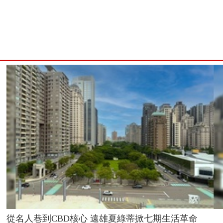
從名人巷到CBD核心 遠雄夏綠蒂掀七期生活革命