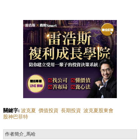
關鍵字:
波克夏
價值投資
長期投資
波克夏股東會
股神巴菲特
作者簡介_馬哈