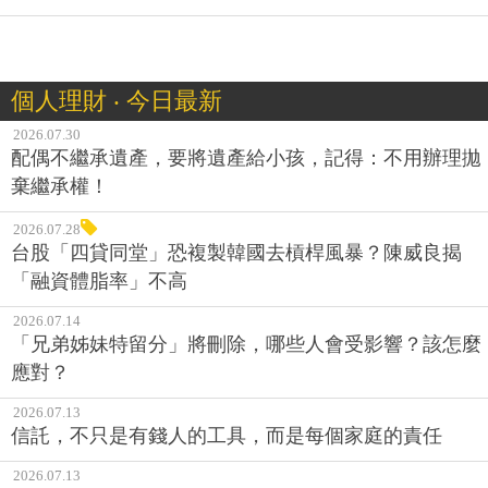
個人理財 ‧ 今日最新
2026.07.30
配偶不繼承遺產，要將遺產給小孩，記得：不用辦理拋
棄繼承權！
2026.07.28
台股「四貸同堂」恐複製韓國去槓桿風暴？陳威良揭
「融資體脂率」不高
2026.07.14
「兄弟姊妹特留分」將刪除，哪些人會受影響？該怎麼
應對？
2026.07.13
信託，不只是有錢人的工具，而是每個家庭的責任
2026.07.13