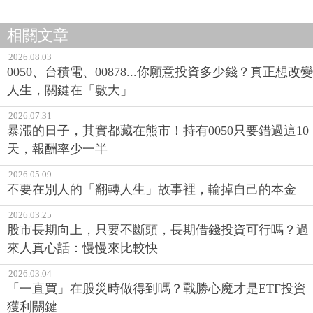
相關文章
2026.08.03
0050、台積電、00878...你願意投資多少錢？真正想改變
人生，關鍵在「數大」
2026.07.31
暴漲的日子，其實都藏在熊市！持有0050只要錯過這10
天，報酬率少一半
2026.05.09
不要在別人的「翻轉人生」故事裡，輸掉自己的本金
2026.03.25
股市長期向上，只要不斷頭，長期借錢投資可行嗎？過
來人真心話：慢慢來比較快
2026.03.04
「一直買」在股災時做得到嗎？戰勝心魔才是ETF投資
獲利關鍵