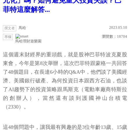
元化」嗎？如何避免重大投資失誤？巴
菲特這麼解答...
2023.05.10
馬哈
撰文者
瀏覽數：
18704
專欄
馬哈理財遊樂園
這個週末財經界的重頭戲，就是股神巴菲特波克夏股
東會，今年是第8次舉辦，這次巴菲特跟蒙格一共回答
了48個題目，在長達6小時的Q&A中，他們談了美國經
濟、美國銀行破產、為何投資日本跟西方石油，也談
了AI趨勢下的投資策略跟馬斯克（電動車廠商特斯拉
的創辦人），當然還有談到護國神山台積電
（2330）。
這48個問題中，讓我最有興趣的是3位年齡13歲、15歲