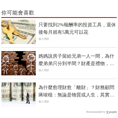
你可能會喜歡
只要找到2%報酬率的投資工具，退休
後每月就有5萬元可以花
個人理財
媽媽說房子留給兄弟一人一間，為什
麼弟弟只分到半間？財產是禮物，弄
不好卻變成家庭官司的導火線...
個人理財
為什麼愈理財愈「離財」？財務顧問
蔣竣植：無論是物質或人生，其實都
不用那麼充實
個人理財
Recommended by