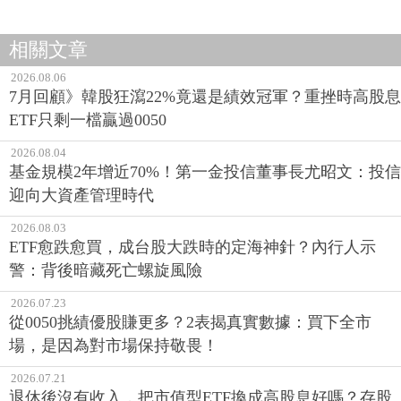
相關文章
2026.08.06
7月回顧》韓股狂瀉22%竟還是績效冠軍？重挫時高股息
ETF只剩一檔贏過0050
2026.08.04
基金規模2年增近70%！第一金投信董事長尤昭文：投信
迎向大資產管理時代
2026.08.03
ETF愈跌愈買，成台股大跌時的定海神針？內行人示
警：背後暗藏死亡螺旋風險
2026.07.23
從0050挑績優股賺更多？2表揭真實數據：買下全市
場，是因為對市場保持敬畏！
2026.07.21
退休後沒有收入，把市值型ETF換成高股息好嗎？存股