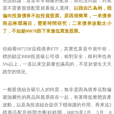
先說結論，這是非常穩健的配置，當然沒問題，到底
需不需要股債配置就看個人選擇。
以我自己為例，我
偏向投資債券不如投資股票。原因很簡單，一來債券
商品琳瑯滿目，需要時間研究；二來債券波動太小
了，不如趁00878跌下來逢低買進股票。
但細看00725B這檔債券ETF，其實也算是中規中矩，
標的鎖定BBB投資級公司債，相對安全，殖利率也有
5%以上，一直以來交易量也滿高的，不至於發生天天
跳空的情況。
一般股債組合吸引人的特質，無非是因為債券這類偏
避險屬性的商品與股票搭在一起，有著降低整體資產
波動，以及為投資組合提供下檔保護的作用。再來這2
檔商品配息時間也剛好錯開，00878是2月、5月、8