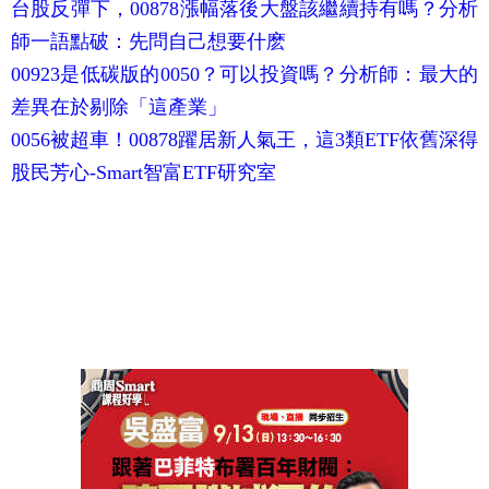
台股反彈下，00878漲幅落後大盤該繼續持有嗎？分析
師一語點破：先問自己想要什麽
00923是低碳版的0050？可以投資嗎？分析師：最大的
差異在於剔除「這產業」
0056被超車！00878躍居新人氣王，這3類ETF依舊深得
股民芳心-Smart智富ETF研究室