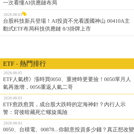
一次看懂AI供應鏈布局
2026.08.03
台股科技新兵登場！AI投資不光看護國神山 00410A主
動式ETF布局科技供應鏈 8/3掛牌上市
ETF ‧ 熱門排行
2026.08.05
ETF人氣榜》漲時買0050、重挫時更要撿！0050單月人
氣再激增，0056重返人氣二哥
2026.08.03
ETF愈跌愈買，成台股大跌時的定海神針？內行人示
警：背後暗藏死亡螺旋風險
2026.08.03
0050、台積電、00878...你願意投資多少錢？真正想改變