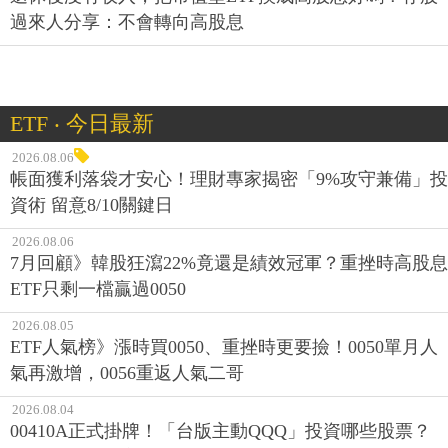
過來人分享：不會轉向高股息
ETF ‧ 今日最新
2026.08.06
帳面獲利落袋才安心！理財專家揭密「9%攻守兼備」投
資術 留意8/10關鍵日
2026.08.06
7月回顧》韓股狂瀉22%竟還是績效冠軍？重挫時高股息
ETF只剩一檔贏過0050
2026.08.05
ETF人氣榜》漲時買0050、重挫時更要撿！0050單月人
氣再激增，0056重返人氣二哥
2026.08.04
00410A正式掛牌！「台版主動QQQ」投資哪些股票？