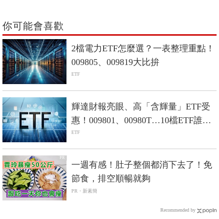
你可能會喜歡
2檔電力ETF怎麼選？一表整理重點！
009805、009819大比拚
ETF
輝達財報亮眼、高「含輝量」ETF受
惠！009801、00980T…10檔ETF誰最
強？
ETF
PR
一週有感！肚子整個都消下去了！免
節食，排空順暢就夠
PR・新素簡
Recommended by