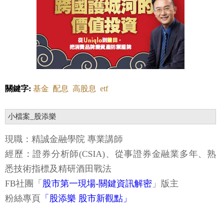
關鍵字:
基金
配息
高股息
etf
小檔案_股添樂
現職：精誠金融學院 專業講師
經歷：證券分析師(CSIA)、從事證券金融業多年、熟
悉技術指標及精研酒田戰法
FB社團
「
股市第一現場-關鍵資訊解密
」
版主
粉絲專頁
「股添樂 股市新觀點」