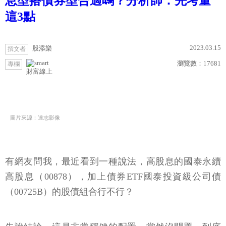
息型搭債券型合適嗎？分析師：先考量
這3點
2023.03.15
股添樂
撰文者
瀏覽數：
17681
專欄
財富線上
圖片來源：達志影像
有網友問我，最近看到一種說法，高股息的國泰永續
高股息（00878），加上債券ETF國泰投資級公司債
（00725B）的股債組合行不行？