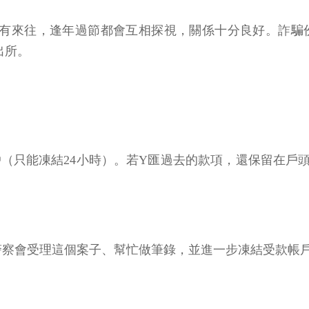
多有來往，逢年過節都會互相探視，關係十分良好。詐騙
出所。
戶（只能凍結24小時）。若Y匯過去的款項，還保留在
。警察會受理這個案子、幫忙做筆錄，並進一步凍結受款帳