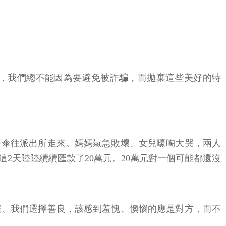
，我們總不能因為要避免被詐騙，而拋棄這些美好的特
著傘往派出所走來。媽媽氣急敗壞、女兒嚎啕大哭，兩人
2天陸陸續續匯款了20萬元。20萬元對一個可能都還沒
騙、我們選擇善良，該感到羞愧、懊惱的應是對方，而不