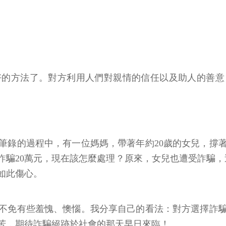
好的方法了。對方利用人們對親情的信任以及助人的善意
筆錄的過程中，有一位媽媽，帶著年約20歲的女兒，撐
騙20萬元，現在該怎麼處理？原來，女兒也遭受詐騙，這
如此傷心。
不免有些羞愧、懊惱。我分享自己的看法：對方選擇詐
苦，期待詐騙絕跡於社會的那天早日來臨！