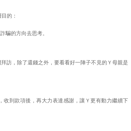
層目的：
往詐騙的方向去思考。
門拜訪，除了還錢之外，要看看好一陣子不見的Ｙ母親是
，收到款項後，再大力表達感謝，讓Ｙ更有動力繼續下