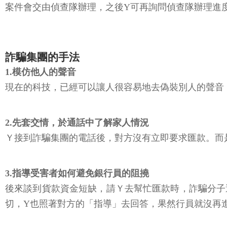
案件會交由偵查隊辦理，之後Y可再詢問偵查隊辦理進
詐騙集團的手法
1.模仿他人的聲音
現在的科技，已經可以讓人很容易地去偽裝別人的聲音
2.先套交情，於通話中了解家人情況
Ｙ接到詐騙集團的電話後，對方沒有立即要求匯款。而
3.指導受害者如何避免銀行員的阻撓
後來談到貨款資金短缺，請Ｙ去幫忙匯款時，詐騙分子
切，Y也照著對方的「指導」去回答，果然行員就沒再