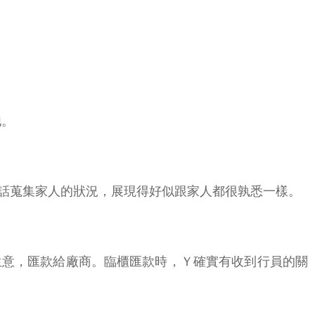
他。
話蒐集家人的狀況，展現得好似跟家人都很孰悉一樣。
生意，匯款給廠商。臨櫃匯款時，Ｙ確實有收到行員的關