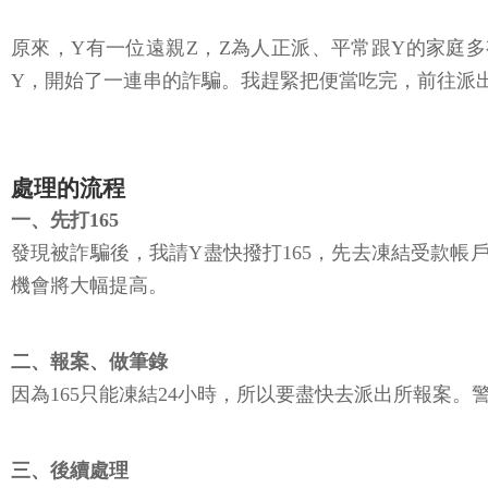
原來，Y有一位遠親Z，Z為人正派、平常跟Y的家庭
Y，開始了一連串的詐騙。我趕緊把便當吃完，前往派
處理的流程
一、先打165
發現被詐騙後，我請Y盡快撥打165，先去凍結受款帳
機會將大幅提高。
二、報案、做筆錄
因為165只能凍結24小時，所以要盡快去派出所報案
三、後續處理