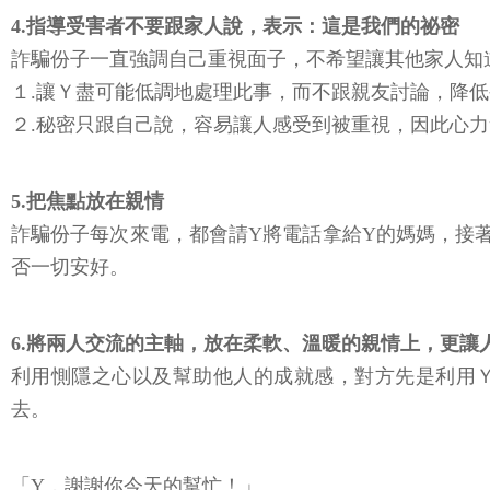
4.指導受害者不要跟家人說，表示：這是我們的祕密
詐騙份子一直強調自己重視面子，不希望讓其他家人知
１.讓Ｙ盡可能低調地處理此事，而不跟親友討論，降
２.秘密只跟自己說，容易讓人感受到被重視，因此心
5.把焦點放在親情
詐騙份子每次來電，都會請Y將電話拿給Y的媽媽，接
否一切安好。
6.將兩人交流的主軸，放在柔軟、溫暖的親情上，更讓
利用惻隱之心以及幫助他人的成就感，對方先是利用
去。
「Y，謝謝你今天的幫忙！」