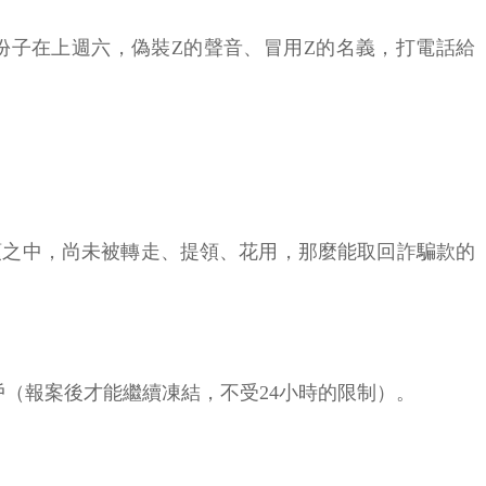
份子在上週六，偽裝Z的聲音、冒用Z的名義，打電話給
戶頭之中，尚未被轉走、提領、花用，那麼能取回詐騙款的
戶（報案後才能繼續凍結，不受24小時的限制）。