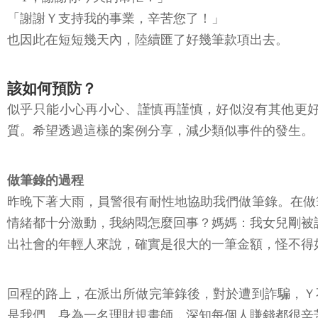
「謝謝Ｙ支持我的事業，辛苦您了！」
也因此在短短幾天內，陸續匯了好幾筆款項出去。
該如何預防？
似乎只能小心再小心、謹慎再謹慎，好似沒有其他更
質。希望透過這樣的案例分享，減少類似事件的發生。
做筆錄的過程
昨晚下著大雨，員警很有耐性地協助我們做筆錄。在做
情緒都十分激動，我納悶怎麼回事？媽媽：我女兒剛被詐
出社會的年輕人來說，確實是很大的一筆金額，怪不得
回程的路上，在派出所做完筆錄後，對於遭到詐騙，Ｙ
是我們。身為一名理財規畫師，深知每個人賺錢都很辛