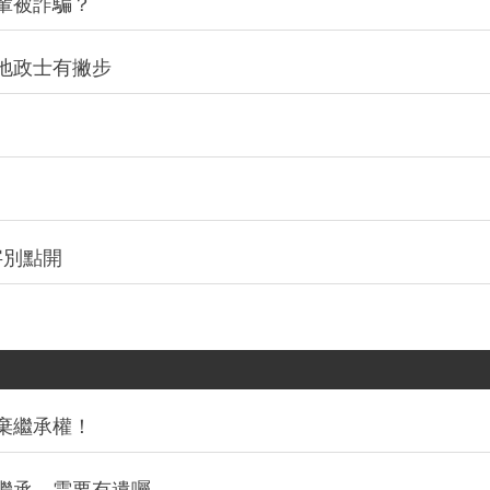
輩被詐騙？
地政士有撇步
字別點開
棄繼承權！