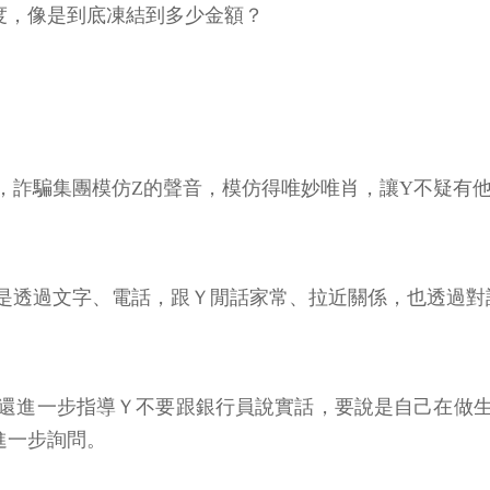
度，像是到底凍結到多少金額？
，詐騙集團模仿Z的聲音，模仿得唯妙唯肖，讓Y不疑有
是透過文字、電話，跟Ｙ閒話家常、拉近關係，也透過對
還進一步指導Ｙ不要跟銀行員說實話，要說是自己在做
進一步詢問。