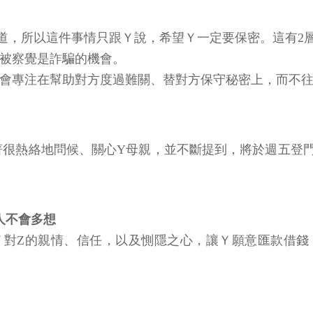
道，所以這件事情只跟Ｙ說，希望Ｙ一定要保密。這有2
低被察覺是詐騙的機會。
力會專注在幫助對方度過難關、替對方保守秘密上，而不
著很熱絡地問候、關心Y母親，並不斷提到，將於週五登
人不會多想
Ｙ對Z的親情、信任，以及惻隱之心，讓Ｙ願意匯款借錢