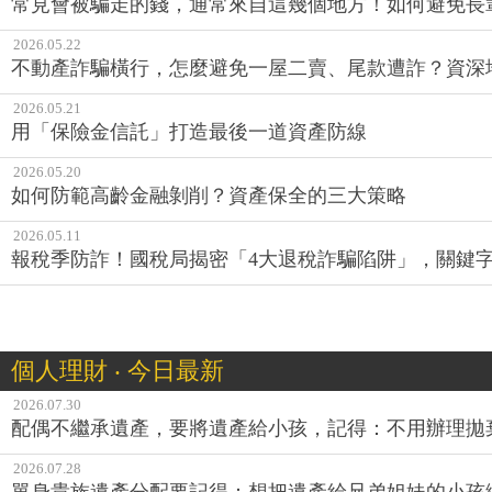
常見會被騙走的錢，通常來自這幾個地方！如何避免長
2026.05.22
不動產詐騙橫行，怎麼避免一屋二賣、尾款遭詐？資深
2026.05.21
用「保險金信託」打造最後一道資產防線
2026.05.20
如何防範高齡金融剝削？資產保全的三大策略
2026.05.11
報稅季防詐！國稅局揭密「4大退稅詐騙陷阱」，關鍵
個人理財 ‧ 今日最新
2026.07.30
配偶不繼承遺產，要將遺產給小孩，記得：不用辦理拋
2026.07.28