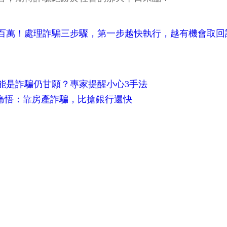
百萬！處理詐騙三步驟，第一步越快執行，越有機會取回
可能是詐騙仍甘願？專家提醒小心3手法
主痛悟：靠房產詐騙，比搶銀行還快