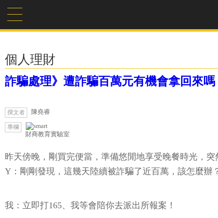
個人理財
詐騙處理》遭詐騙百萬元有機會拿回來嗎
陳堯睿
撰文者
專欄
財商教育實驗室
昨天傍晚，剛買完便當，準備悠閒地享受晚餐時光，突
Y：剛剛發現，這幾天陸續被詐騙了近百萬，該怎麼辦
我：立即打165、我等會陪你去派出所報案！