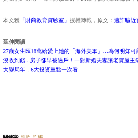
本文獲
「財商教育實驗室」
授權轉載，原文：
遭詐騙近
延伸閱讀
27歲女生匯18萬給愛上她的「海外美軍」…為何明知
沒收到錢...房子卻早被過戶！一對新婚夫妻讓老實屋
大變局年，6大投資重點一次看
關鍵字:
匯款
詐騙