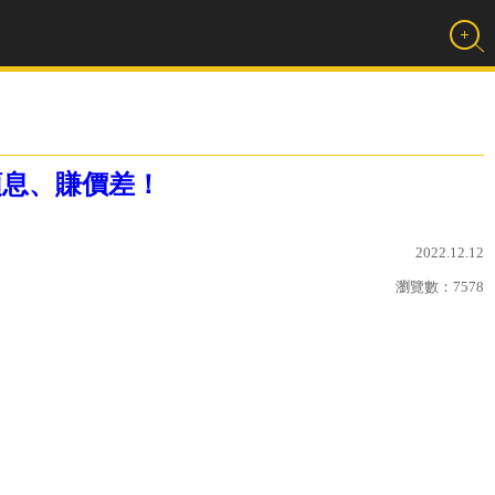
領息、賺價差！
2022.12.12
瀏覽數：
7578