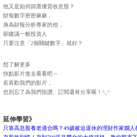
他又是如何篩選優質收息股？
財報數字密密麻麻，
身為財報分析專家的他，
卻建議一般投資人
只要注意「2個關鍵數字」就好？
想了解更多
快點影片進去看看吧～
若喜歡我們的影片，
也別忘了為我們按讚、訂閱還有分享喔！^_^
延伸學習》
只靠高息股養老適合嗎？49歲被迫退休的理財作家嫺