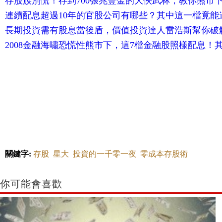
存股族別慌！存到700張兆豐金的大俠武林，教你熊市
連續配息超過10年的官股公司有哪些？其中這一檔竟能
長期投資需有股息當後盾，價值投資達人雷浩斯幫你破
2008金融海嘯恐慌性熊市下，這7檔金融股照樣配息！其
關鍵字:
存股
星大
投資的一千零一夜
零成本存股術
你可能會喜歡