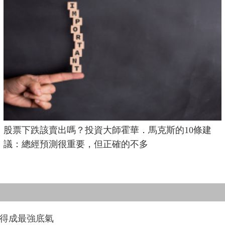
股票下跌該賣出嗎？投資大師霍華．馬克斯的10條建
議：總經預測很重要，但正確的不多
利得成最強底氣