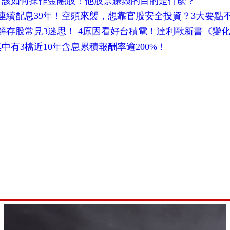
下該如何操作金融股！他股票賺錢的目的是什麼？
連續配息39年！空頭來襲，想靠官股安全投資？3大要點
解存股常見3迷思！ 4原因看好台積電！達利歐新書《變
中有3檔近10年含息累積報酬率逾200%！