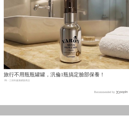
旅行不用瓶瓶罐罐，汎倫1瓶搞定臉部保養！
PR・三得利健康網路商店
Recommended by