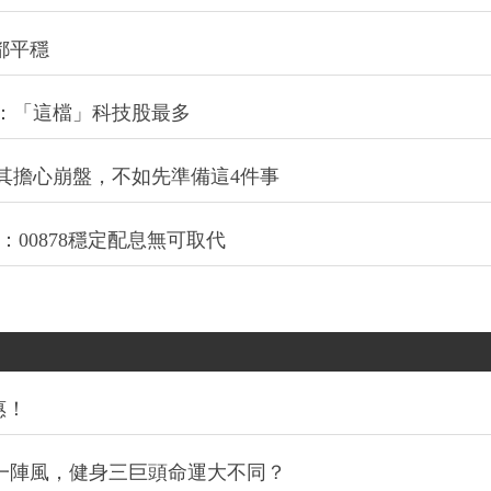
都平穩
小車：「這檔」科技股最多
其擔心崩盤，不如先準備這4件事
：00878穩定配息無可取代
惠！
同一陣風，健身三巨頭命運大不同？