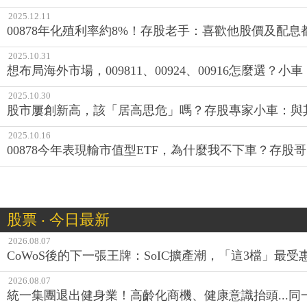
2025.12.11
00878年化殖利率約8%！存股老手：喜歡他股價及配息
2025.10.31
想布局海外市場，009811、00924、00916怎麼選？
2025.10.30
股市屢創新高，該「居高思危」嗎？存股專家小車：與
2025.10.16
00878今年表現輸市值型ETF，為什麼我不下車？存股哥
股票 ‧ 今日最新
2026.08.07
CoWoS後的下一張王牌：SoIC擴產潮，「這3檔」最受
2026.08.07
統一集團退出健身業！高齡化商機、健康意識抬頭...