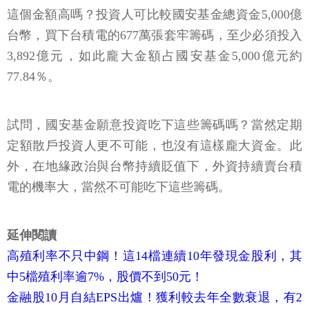
這個金額高嗎？投資人可比較國安基金總資金5,000億
台幣，買下台積電的677萬張套牢籌碼，至少必須投入
3,892億元，如此龐大金額占國安基金5,000億元約
77.84％。
試問，國安基金願意投資吃下這些籌碼嗎？當然定期
定額散戶投資人更不可能，也沒有這樣龐大資金。此
外，在地緣政治與台幣持續貶值下，外資持續賣台積
電的機率大，當然不可能吃下這些籌碼。
延伸閱讀
高殖利率不只中鋼！這14檔連續10年發現金股利，其