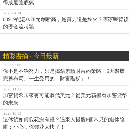
2026.05.03
00878配息0.66元創紀錄！動能跟「股息」無關？資本利
得成最強底氣
2026.04.14
00919配息0.78元創新高，是實力還是煙火？專家曝背後
的現金流考驗
精彩書摘 ‧ 今日最新
2026.05.06
你不是不夠努力，只是搞錯累積財富的策略：6大階層
完整布局、一生受用的「財富階梯」！
2025.11.21
加密貨幣未來有可能取代美元？從美元霸權看加密貨幣
的未來
2025.10.13