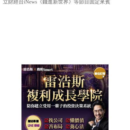
趴》、東森《雲端最有錢》、華視《鈔錢部署》、三
立財經台iNews《錢進新世界》等節目固定來賓