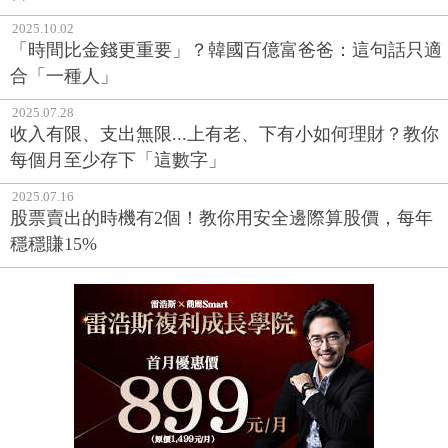
他5年從0到500萬...5000元就能開始！新手和小資族最適
合「這方法」
2025.10.02
「時間比金錢更重要」？韓國百億富爸爸：這句話只適
合「一種人」
2025.07.28
收入有限、支出無限...上有老、下有小如何理財？教你
每個月至少存下「這數字」
2025.07.16
股票賣出的時機有2個！教你用安全邊際算股價，每年
穩穩賺15%