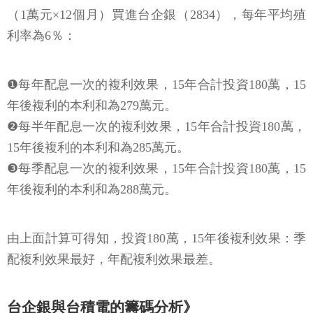
舉例來說，諸葛亮每個月投資1萬元，一年投資12萬元
（1萬元×12個月）買進台企銀（2834），每年平均殖
利率為6％：
❶每年配息一次的複利效果，15年合計投資180萬，15
年後複利的本利和為279萬元。
❷每半年配息一次的複利效果，15年合計投資180萬，
15年後複利的本利和為285萬元。
❸每季配息一次的複利效果，15年合計投資180萬，15
年後複利的本利和為288萬元。
由上面計算可得知，投資180萬，15年後複利效果：季
配複利效果最好，年配複利效果最差。