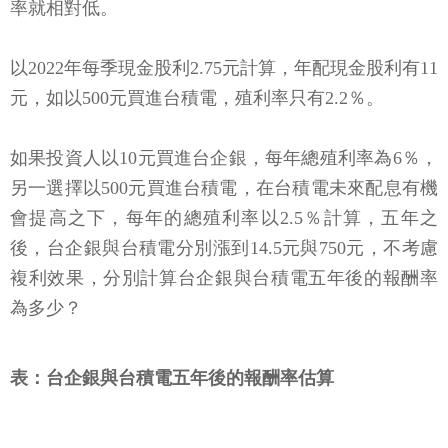
狀況下，台積電所發放的現金股利計算出的現金殖利
率就相對低。
以2022年每季現金股利2.75元計算，年配現金股利有11
元，如以500元買進台積電，殖利率只有2.2％。
如果投資人以10元買進台企銀，每年總殖利率為6％，
另一選擇以500元買進台積電，在台積電未來配息有機
會提高之下，每年的總殖利率以2.5％計算，五年之
後，台企銀與台積電分別漲到14.5元與750元，不考慮
複利效果，分別計算台企銀與台積電五年後的報酬率
為多少？
表：台企銀與台積電五年後的報酬率估算