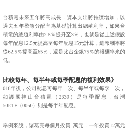
1.15元～1.2元之間，過去5年盈餘分配率72.2％來計
算，總殖利率有機會來到6％以上。
台積電未來五年將高成長，資本支出將持續增加，以
過去五年盈餘分配率為基礎計算出總殖利率，如果台
積電的總殖利率由2.5％提升至3％，也就是從上述假設
每年配息12.5元提高至每年配息15元計算，總報酬率將
從62.5％提高至65％，還是比台企銀75％的報酬率來的
低。
比較每年、每半年或每季配息的複利效果》
018年後，公司配息可每年一次、每半年或每季一次，
如護國神山台積電（2330）是每季配息，台灣
50ETF（0050）則是每半年配息。