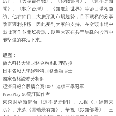
《新聞挖挖哇》、《單身行不行》、《財經週末
趴》、《雲端最有錢》、《鈔錢部署》、《這不是新
聞》、《數字台灣》、《錢進新世界》等節目爭相邀
訪。他在節目上大膽預測市場趨勢，且不藏私的分享
致富獲利指標，因此受到大家的支持。在空頭市場中
出版著作並開班授課，期望大家在兵荒馬亂的股市中
能堅強的存活下來。
經歷：
僑光科技大學財務金融系助理教授
日本名城大學經營科財務金融博士
國家合格證券分析師
經濟日報台股擂台賽105年連續三季冠軍
PressPlay 90萬訂閱作者
東森財經新聞台《這不是新聞》、民視《財經週末