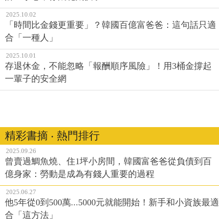
退休後如何愈花愈有錢？過來人提醒6個常見的退休陷
阱：小心，你錢花太快了！
2025.10.02
「時間比金錢更重要」？韓國百億富爸爸：這句話只適
合「一種人」
2025.10.01
存退休金，不能忽略「報酬順序風險」！用3桶金撐起
一輩子的安全網
精彩書摘 ‧ 熱門排行
2025.09.26
曾賣過鯛魚燒、住1坪小房間，韓國富爸爸從負債到百
億身家：勞動是成為有錢人重要的過程
2025.06.27