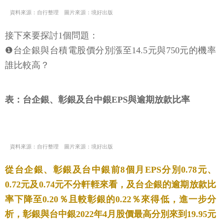
資料來源：自行整理 圖片來源：境好出版
接下來要探討1個問題：
❶台企銀與台積電股價分別漲至14.5元與750元的機率
誰比較高？
表：台企銀、彰銀及台中銀EPS與逾期放款比率
資料來源：自行整理 圖片來源：境好出版
從台企銀、彰銀及台中銀前8個月EPS分別0.78元、
0.72元及0.74元不分軒輊來看，及台企銀的逾期放款比