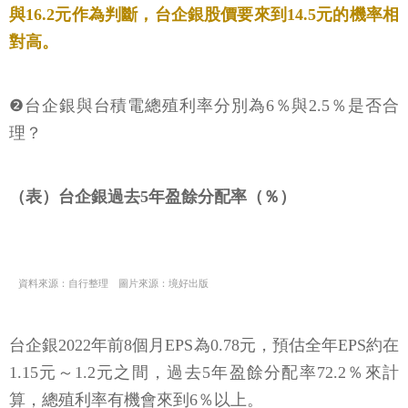
率下降至0.20％且較彰銀的0.22％來得低，進一步分
析，彰銀與台中銀2022年4月股價最高分別來到19.95元
與16.2元作為判斷，台企銀股價要來到14.5元的機率相
對高。
❷台企銀與台積電總殖利率分別為6％與2.5％是否合
理？
（表）台企銀過去5年盈餘分配率（％）
資料來源：自行整理 圖片來源：境好出版
台企銀2022年前8個月EPS為0.78元，預估全年EPS約在