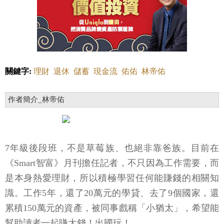
關鍵字:
理財
退休
儲蓄
現金流
佑佑
林帝佑
作者簡介_林帝佑
7年級後段班，不是草莓族、也絕非靠爸族。目前在
《Smart智富》月刊擔任記者，不只因為工作需要，而
是本身熱愛理財，所以積極學習任何能賺錢的相關知
識。工作5年，還了20萬元的學貸、去了9個國家，還
累積150萬元的資產，被同事戲稱「小猶太」，希望能
幫助讀者一起賺大錢！出國玩！