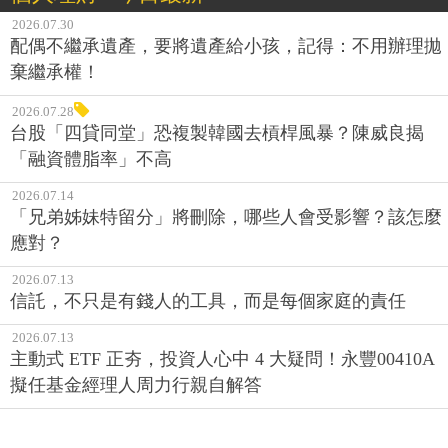
2026.07.30
配偶不繼承遺產，要將遺產給小孩，記得：不用辦理拋
棄繼承權！
2026.07.28
台股「四貸同堂」恐複製韓國去槓桿風暴？陳威良揭
「融資體脂率」不高
2026.07.14
「兄弟姊妹特留分」將刪除，哪些人會受影響？該怎麼
應對？
2026.07.13
信託，不只是有錢人的工具，而是每個家庭的責任
2026.07.13
主動式 ETF 正夯，投資人心中 4 大疑問！永豐00410A
擬任基金經理人周力行親自解答