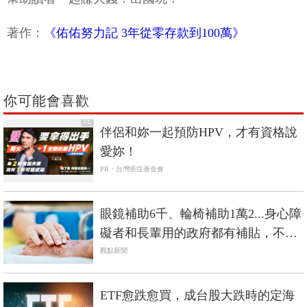
著作：
《佑佑努力記 3年從零存款到100萬》
你可能會喜歡
PR
伴侶和妳一起預防HPV，才有資格說
愛妳！
PR・台灣癌症基金會
眼鏡補助6千、輪椅補助1萬2...身心障
礙者和長輩用的政府都有補貼，不是
低收入戶也能辦
觀點新聞
ETF愈跌愈買，成台股大跌時的定海