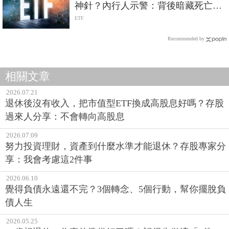
神針？內行人示警：背後暗藏死亡螺
旋風險
ETF
Recommended by
相關文章
2026.07.21
退休後沒有收入，把市值型ETF換成高股息好嗎？存股
過來人分享：不會轉向高股息
2026.07.09
努力投資理財，資產到什麼水準才能退休？存股專家分
享：我會考慮這2件事
2026.06.10
覺得負債永遠還不完？3個轉念、5個行動，幫你擺脫負
債人生
2026.05.25