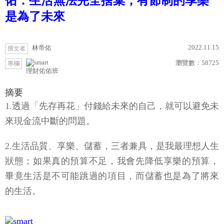
佑：生活無法完全捨棄，有節制的享樂
是為了未來
2022.11.15
林帝佑
撰文者
瀏覽數：
58725
專欄
理財佑佑班
摘要
1.透過「先存再花」付錢給未來的自己，就可以避免未
來現金流中斷的問題。
2.生活品質、享樂、儲蓄，三者兼具，是我最理想人生
狀態；如果真的預算不足，我會先降低享樂的預算，
畢竟生活是不可能跳過的項目，而儲蓄也是為了將來
的生活。