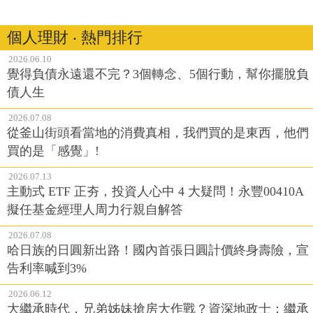
個人理財 ‧ 熱門排行
2026.06.10
覺得負債永遠還不完？3個轉念、5個行動，幫你擺脫負
債人生
2026.07.08
從釜山街頭看當地的消費真相，我們買的是東西，他們
買的是「感覺」!
2026.07.13
主動式 ETF 正夯，投資人心中 4 大疑問！永豐00410A
擬任基金經理人周力行親自解答
2026.07.08
哈日族的日圓新出路！國內首張日圓計價終身壽險，宣
告利率喊到3%
2026.06.12
大繼承時代，兄弟姊妹搶房大作戰？資深地政士：繼承