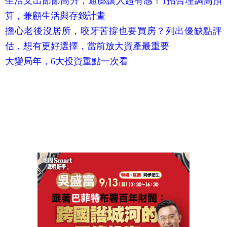
生活支出節節高升，通膨讓人超有感！1招合理調高預
算，兼顧生活與存錢計畫
擔心老後沒居所，咬牙苦撐也要買房？列出優缺點評
估，想有更好選擇，當前放大資產最重要
大變局年，6大投資重點一次看