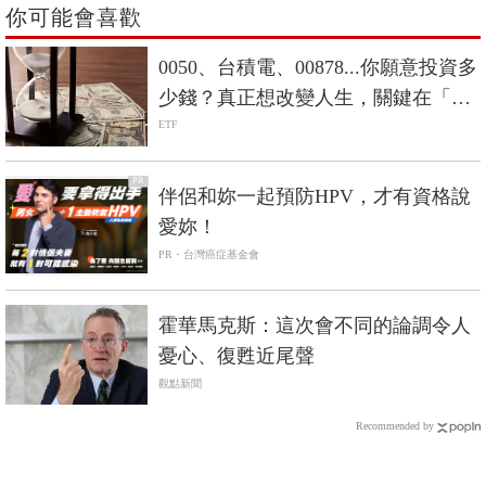
你可能會喜歡
0050、台積電、00878...你願意投資多
少錢？真正想改變人生，關鍵在「數
大」
ETF
PR
伴侶和妳一起預防HPV，才有資格說
愛妳！
PR・台灣癌症基金會
霍華馬克斯：這次會不同的論調令人
憂心、復甦近尾聲
觀點新聞
Recommended by