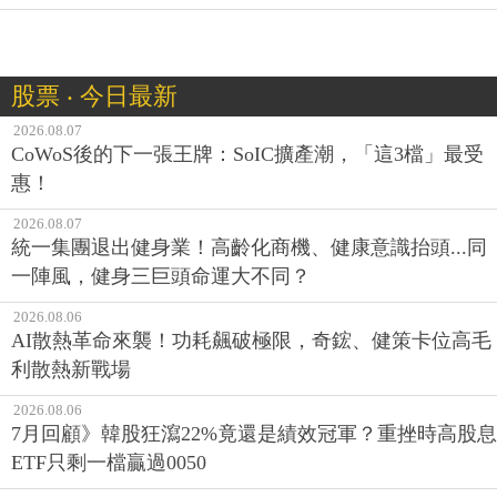
股票 ‧ 今日最新
2026.08.07
CoWoS後的下一張王牌：SoIC擴產潮，「這3檔」最受
惠！
2026.08.07
統一集團退出健身業！高齡化商機、健康意識抬頭...同
一陣風，健身三巨頭命運大不同？
2026.08.06
AI散熱革命來襲！功耗飆破極限，奇鋐、健策卡位高毛
利散熱新戰場
2026.08.06
7月回顧》韓股狂瀉22%竟還是績效冠軍？重挫時高股息
ETF只剩一檔贏過0050