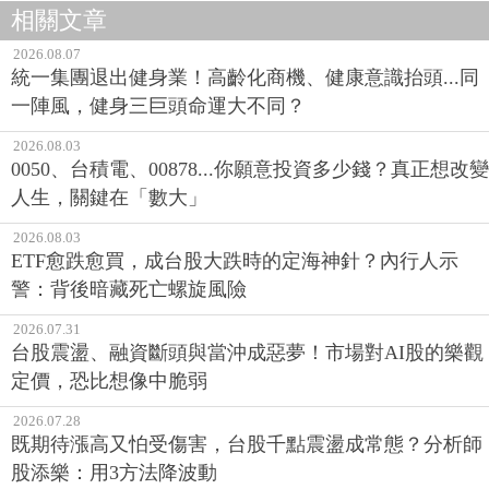
相關文章
2026.08.07
統一集團退出健身業！高齡化商機、健康意識抬頭...同
一陣風，健身三巨頭命運大不同？
2026.08.03
0050、台積電、00878...你願意投資多少錢？真正想改變
人生，關鍵在「數大」
2026.08.03
ETF愈跌愈買，成台股大跌時的定海神針？內行人示
警：背後暗藏死亡螺旋風險
2026.07.31
台股震盪、融資斷頭與當沖成惡夢！市場對AI股的樂觀
定價，恐比想像中脆弱
2026.07.28
既期待漲高又怕受傷害，台股千點震盪成常態？分析師
股添樂：用3方法降波動