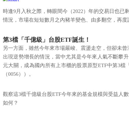
時逢9月入秋之際，轉眼間今（2022）年的交易日也
情況，市場在短短數月之內豬羊變色、由多翻空，再度讓
第3檔「千億級」台股ETF誕生！
另一方面，雖然今年來市場嚴峻、震盪走空，但卻未曾澆
出現逆勢增長的情況，當中尤其是今年來人氣不斷攀升、
元大關，成為國內所有上市櫃的股票原型ETF中第3檔「
（0056））。
觀察這3檔千億級台股ETF今年來的基金規模與受益人數情
如何？