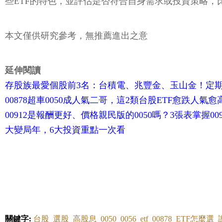
些ETF的特色，並評估是否符合自身需求或投資策略，
本文僅供研究參考，無推薦進出之意
延伸閱讀
存股族最愛個股前3名：台積電、兆豐金、玉山金！定期定額
00878超車0050成人氣二哥，這2類台股ETF愈跌人氣愈高
00912是報酬更好、價格親民版的0050嗎？3張表掌握009
大變局年，6大投資重點一次看
關鍵字:
台股
選股
高股息
0050
0056
etf
00878
ETF怎麼選