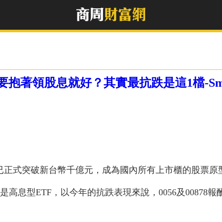
F，只要抱著領股息就好？其實最抗跌是這1檔-Sm
規模已正式突破新台幣千億元，成為國內所有上市櫃的股票原型
878是高息型ETF，以今年的抗跌表現來說，0056及00878報