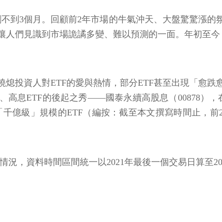
已剩不到3個月。回顧前2年市場的牛氣沖天、大盤驚驚漲
人們見識到市場詭譎多變、難以預測的一面。年初至今（9
熄投資人對ETF的愛與熱情，部分ETF甚至出現「愈
高息ETF的後起之秀——國泰永續高股息（00878），
千億級」規模的ETF（編按：截至本文撰寫時間止，前2檔
況，資料時間區間統一以2021年最後一個交易日算至20