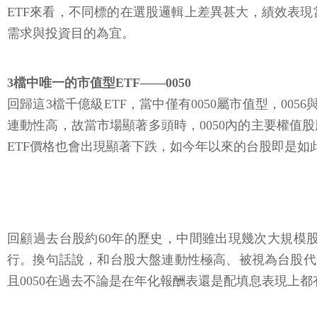
ETF來看，不同標的在選股邏輯上差異甚大，績效表
需求與投資目的為宜。
3檔中唯一的市值型ETF——0050
回歸這3檔千億級ETF，當中僅有0050屬市值型，00
連動性高，故當市場顯著多頭時，0050內的主要權值股
ETF價格也會出現顯著下跌，如今年以來的台股即是如
回顧過去台股約60年的歷史，中間雖出現幾次大規模
行。換句話說，和台股大盤連動性極高、被視為台股代表
且0050在過去不論是在年化報酬表還是配填息表現上