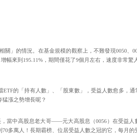
的情況。在基金規模的觀察上，不難發現0050、0056
增幅來到195.11%，期間僅花了9個月左右，速度非常驚
檔ETF的「持有人數」、「股東數」，受益人數愈多，
奔猛漲之勢增長呢？
，當中高股息老大哥——元大高股息（0056）在受益人數增
到70多萬人！長期霸榜、位居受益人數之冠的它，每月