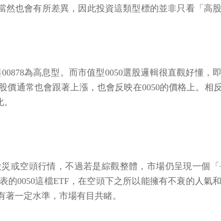
現當然也會有所差異，因此投資這類型標的並非只看「高
56與00878為高息型。而市值型0050選股邏輯很直觀好
股價通常也會跟著上漲，也會反映在0050的價格上。相
此。
股災或空頭行情，不過若是綜觀整體，市場仍呈現一個
的0050這檔ETF，在空頭下之所以能擁有不衰的人
都有著一定水準，市場有目共睹。