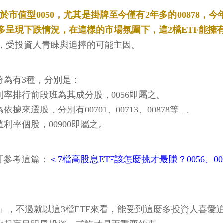
都優於市值型0050，尤其是掛牌至今僅有2年多的00878，
多呈現下跌情況，在這樣的市場氛圍下，這2檔ETF能擁
，受投資人青睞與追捧的可能主因。
分為有3種，分別是：
率排行前段班為其成分股，0056即屬之。
股，分別有00701、00713、00878等...。
率個股，00900即屬之。
可參考這篇：
＜7檔高股息ETF該怎麼挑才最賺？0056、00
」，不過就以這3檔ETF來看，能受到這麼多投資人喜愛