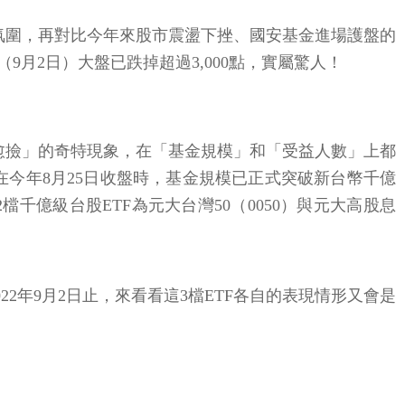
的氛圍，再對比今年來股市震盪下挫、國安基金進場護盤的
月2日）大盤已跌掉超過3,000點，實屬驚人！
跌愈撿」的奇特現象，在「基金規模」和「受益人數」上都
在今年8月25日收盤時，基金規模已正式突破新台幣千億
千億級台股ETF為元大台灣50（0050）與元大高股息
22年9月2日止，來看看這3檔ETF各自的表現情形又會是