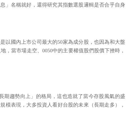
股息」名稱就好，還得研究其指數選股邏輯是否合乎自身
懂，即是以國內上市公司最大的50家為成分股，也因為和大盤
反地，當市場走空、0050中的主要權值股們股價下挫時，
「長期趨勢向上」的格局，這也造就了當今存股風氣的盛
氣和規模表現，大多投資人看好台股的未來（長期走多），