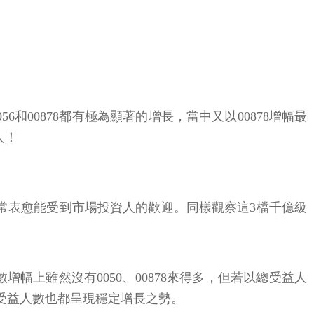
和00878都有極為顯著的增長，當中又以00878增幅最
人！
通常表愈能受到市場投資人的歡迎。同樣觀察這3檔千億級
幅上雖然沒有0050、00878來得多，但若以總受益人
的受益人數也都呈現穩定增長之勢。