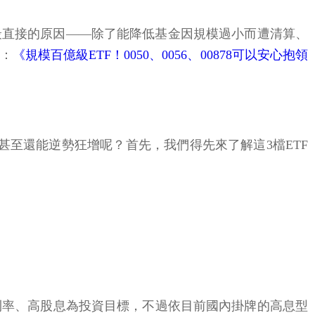
最直接的原因——除了能降低基金因規模過小而遭清算、
：
《規模百億級ETF！0050、0056、00878可以安心抱領
，甚至還能逆勢狂增呢？首先，我們得先來了解這3檔ETF
殖利率、高股息為投資目標，不過依目前國內掛牌的高息型