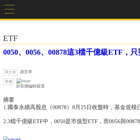
ETF
0050、0056、00878這3檔千億級ET
謝宜孝
撰文者
專欄
財富網編輯嚴選
摘要
1.國泰永續高股息（00878）8月25日收盤時，基金
2.3檔千億級ETF中，0050是市值型ETF，而0056與00