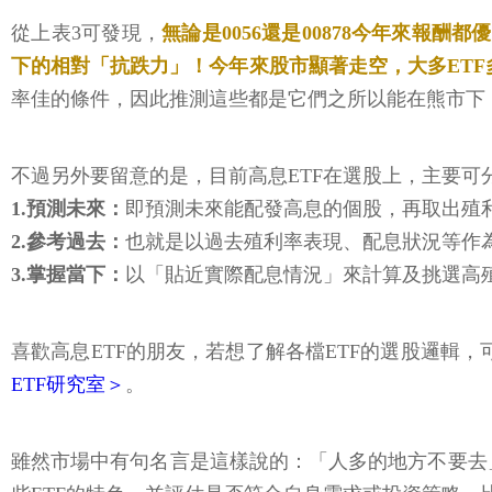
從上表3可發現，
無論是0056還是00878今年來報酬
下的相對「抗跌力」！今年來股市顯著走空，大多ETF
率佳的條件，因此推測這些都是它們之所以能在熊市下
不過另外要留意的是，目前高息ETF在選股上，主要可
1.預測未來：
即預測未來能配發高息的個股，再取出殖利
2.參考過去：
也就是以過去殖利率表現、配息狀況等作為依據來選
3.掌握當下：
以「貼近實際配息情況」來計算及挑選高殖利
喜歡高息ETF的朋友，若想了解各檔ETF的選股邏輯，
ETF研究室＞
。
雖然市場中有句名言是這樣說的：「人多的地方不要去