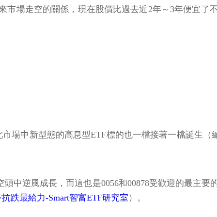
來市場走空的關係，現在股價比過去近2年～3年便宜了
場中新型態的高息型ETF標的也一檔接著一檔誕生（編按
頭中逆風成長，而這也是0056和00878受歡迎的最
跌最給力-Smart智富ETF研究室
）。