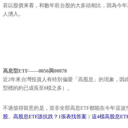
若以股價來看，和數年前台股的大多頭相比，因為今年
人湧入。
高息型ETF——0056與00878
近2年來台灣投資人有特別偏愛「高股息」的現象，因此市
型標的約已成長至8檔之多）。
不過值得留意的是，並非全部高息ETF都能在今年這波空
股、高股息ETF誰抗跌？1張表找答案：這4檔高股息ETF抗