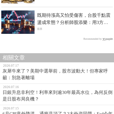
既期待漲高又怕受傷害，台股千點震
盪成常態？分析師股添樂：用3方法
降波動
股票
Recommended by
相關文章
2026.07.17
灰犀牛來了？美期中選舉前，股市波動大！但專家呼
籲：別急著離場
2026.07.16
日銀升息非利空！利率來到逾30年最高水位，為何反倒
是日股布局良機？
2026.07.15
6月CPI意外降溫，通膨見頂了？2大外資同聲：Fed今年