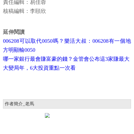
責任編輯：易佳蓉
核稿編輯：李頤欣
延伸閱讀
006208可以取代0050嗎？樂活大叔：006208有一個地
方明顯輸0050
哪一家銀行最會賺富豪的錢？金管會公布這3家賺最大
大變局年，6大投資重點一次看
作者簡介_老馬