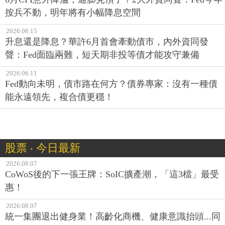
按兵不動，明年將有小幅降息空間
2026.06.15
升息還是降息？華許6月首會牽動債市，內外資同發
聲：Fed面臨兩難，短天期非投等債才能攻守兼備
2026.06.11
Fed動向未明，債市路在何方？債券專家：沒有一種債
能永遠領先，複合債更穩！
股票 ‧ 今日最新
2026.08.07
CoWoS後的下一張王牌：SoIC擴產潮，「這3檔」最受
惠！
2026.08.07
統一集團退出健身業！高齡化商機、健康意識抬頭...同