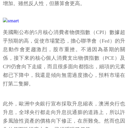
增加。雖然反人性，但勝算會更高。
美國剛公布的5月核心消費者物價指數（CPI）數據超
乎預期的高，促使市場驚恐，擔心聯準會（Fed）的升
息動作會更趨激烈，股市重挫。不過因為基期的關
係，接下來的核心個人消費支出物價指數（PCE）及
CPI仍會向下走緩，而且很多面向都指出，細項的元素
都已下降中，我還是傾向無需過度擔心，預料市場在
打第二隻腳。
此外，歐洲中央銀行宣布採取升息縮表，澳洲央行也
升息，全球央行都走向升息抗通膨的道路上，所以許
多風險性資產的價格向下修正，在所難免。然而也因