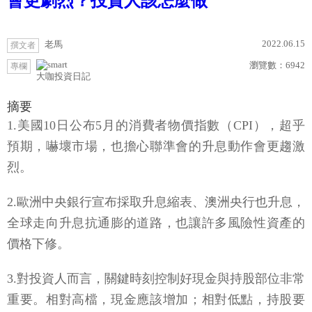
會更劇烈？投資人該怎麼做
2022.06.15
老馬
撰文者
瀏覽數：
6942
專欄
大咖投資日記
摘要
1.美國10日公布5月的消費者物價指數（CPI），超乎
預期，嚇壞市場，也擔心聯準會的升息動作會更趨激
烈。
2.歐洲中央銀行宣布採取升息縮表、澳洲央行也升息，
全球走向升息抗通膨的道路，也讓許多風險性資產的
價格下修。
3.對投資人而言，關鍵時刻控制好現金與持股部位非常
重要。相對高檔，現金應該增加；相對低點，持股要