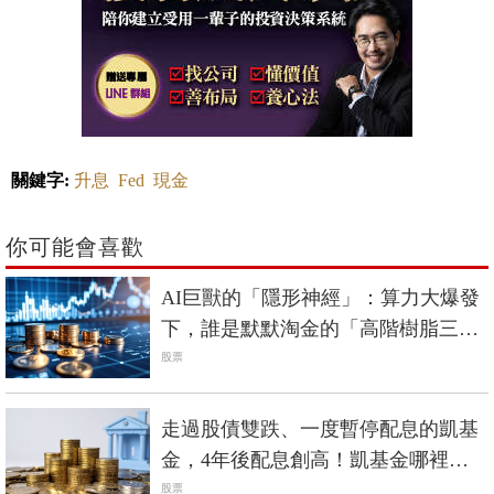
關鍵字:
升息
Fed
現金
你可能會喜歡
AI巨獸的「隱形神經」：算力大爆發
下，誰是默默淘金的「高階樹脂三
雄」？
股票
走過股債雙跌、一度暫停配息的凱基
金，4年後配息創高！凱基金哪裡不
一樣了？
股票