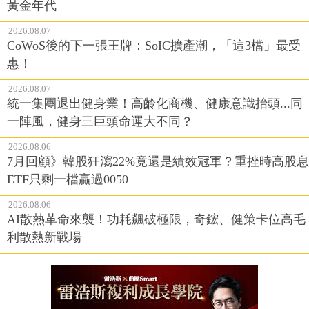
黃金年代
2026.08.07
CoWoS後的下一張王牌：SoIC擴產潮，「這3檔」最受
惠！
2026.08.07
統一集團退出健身業！高齡化商機、健康意識抬頭...同
一陣風，健身三巨頭命運大不同？
2026.08.06
7月回顧》韓股狂瀉22%竟還是績效冠軍？重挫時高股息
ETF只剩一檔贏過0050
2026.08.06
AI散熱革命來襲！功耗飆破極限，奇鋐、健策卡位高毛
利散熱新戰場