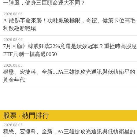
一陣風，健身三巨頭命運大不同？
2026.08.06
AI散熱革命來襲！功耗飆破極限，奇鋐、健策卡位高毛
利散熱新戰場
2026.08.06
7月回顧》韓股狂瀉22%竟還是績效冠軍？重挫時高股息
ETF只剩一檔贏過0050
2026.08.05
穩懋、宏捷科、全新...PA三雄搶攻光通訊與低軌衛星的
黃金年代
股票 ‧ 熱門排行
2026.08.05
穩懋、宏捷科、全新...PA三雄搶攻光通訊與低軌衛星的