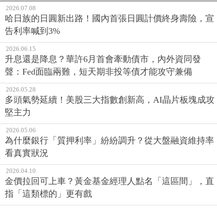
2026.07.08
哈日族的日圓新出路！國內首張日圓計價終身壽險，宣
告利率喊到3%
2026.06.15
升息還是降息？華許6月首會牽動債市，內外資同發
聲：Fed面臨兩難，短天期非投等債才能攻守兼備
2026.05.28
多頭氣勢延續！美股三大指數創新高，AI晶片板塊成攻
堅主力
2026.05.06
為什麼銀行「質押利率」紛紛調升？從大盤融資維持率
看真實狀況
2026.04.10
金價拉回可上車？黃金基金經理人點名「這區間」，直
指「這類標的」更有戲