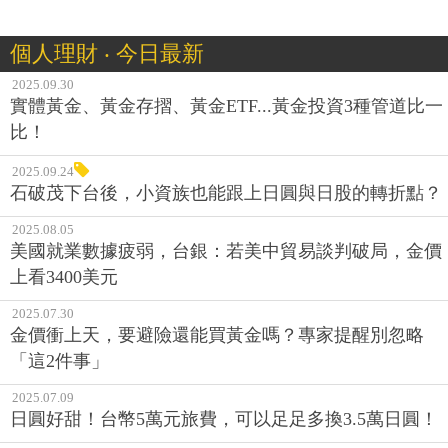
個人理財 ‧ 今日最新
2025.09.30
實體黃金、黃金存摺、黃金ETF...黃金投資3種管道比一
比！
2025.09.24
石破茂下台後，小資族也能跟上日圓與日股的轉折點？
2025.08.05
美國就業數據疲弱，台銀：若美中貿易談判破局，金價
上看3400美元
2025.07.30
金價衝上天，要避險還能買黃金嗎？專家提醒別忽略
「這2件事」
2025.07.09
日圓好甜！台幣5萬元旅費，可以足足多換3.5萬日圓！