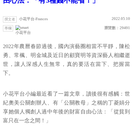
由心法：「有5種錢不能省！」
2022.05.10
小花平台-Frances
撰文者
瀏覽數：
29491
專欄
小花平台
2022年農曆春節過後，國內演藝圈相當不平靜，陳松
勇、常楓、明金城及近日的顧寶明等資深藝人相繼逝
世，讓人深感人生無常，真的要活在當下、把握當
下。
小花平台小編最近看了一篇文章，讀後很有感觸：世
紀奧美公關創辦人、有「公關教母」之稱的丁菱娟分
享她個人獨創人過中年後的財富自由心法：「從貧到
富只在一念之間！」