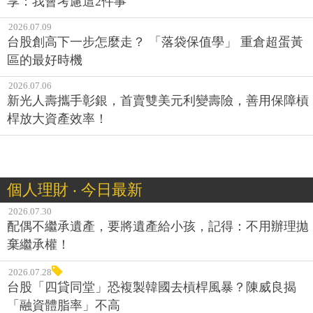
享：我會考慮這2件事
2026.07.09
台股創高下一步怎麼走？ 「落袋保值學」 重倉超蛋黃
區的最好時機
2026.07.06
新光人壽攜手彰銀，首賣雙美元利變壽險，善用保障槓
桿放大資產效率！
個人理財 ‧ 今日最新
2026.07.30
配偶不繼承遺產，要將遺產給小孩，記得：不用辦理拋
棄繼承權！
2026.07.28
台股「四貸同堂」恐複製韓國去槓桿風暴？陳威良揭
「融資體脂率」不高