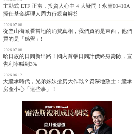
主動式 ETF 正夯，投資人心中 4 大疑問！永豐00410A
擬任基金經理人周力行親自解答
2026.07.08
從釜山街頭看當地的消費真相，我們買的是東西，他們
買的是「感覺」!
2026.07.08
哈日族的日圓新出路！國內首張日圓計價終身壽險，宣
告利率喊到3%
2026.06.12
大繼承時代，兄弟姊妹搶房大作戰？資深地政士：繼承
房產小心「這些事」！