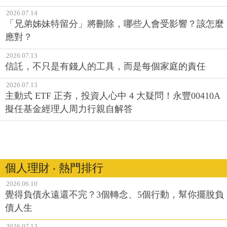
2026.07.14
「兄弟姊妹特留分」將刪除，哪些人會受影響？該怎麼
應對？
2026.07.13
信託，不只是有錢人的工具，而是每個家庭的責任
2026.07.13
主動式 ETF 正夯，投資人心中 4 大疑問！永豐00410A
擬任基金經理人周力行親自解答
個人理財 ‧ 熱門排行
2026.06.10
覺得負債永遠還不完？3個轉念、5個行動，幫你擺脫負
債人生
2026.07.13