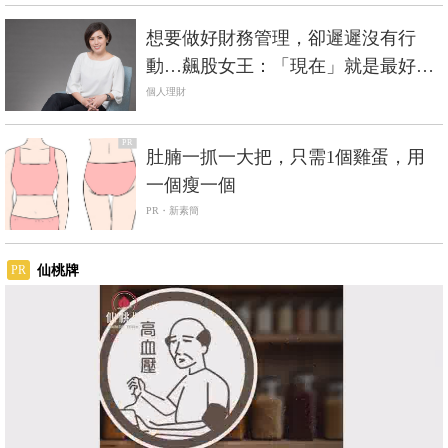
想要做好財務管理，卻遲遲沒有行
動…飆股女王：「現在」就是最好的
理財時機
個人理財
PR
肚腩一抓一大把，只需1個雞蛋，用
一個瘦一個
PR・新素簡
仙桃牌
PR