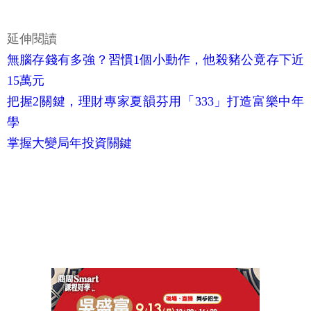
延伸閱讀
無腦存錢有多強？習慣1個小動作，他殺豬公竟存下近
15萬元
把握2關鍵，理財專家夏韻芬用「333」打造富樂中年
學
掌握大變局年投資關鍵