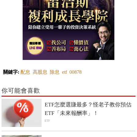
關鍵字:
配息
高股息
除息
etf
00878
你可能會喜歡
ETF怎麼選賺最多？怪老子教你預估
ETF「未來報酬率」！
ETF