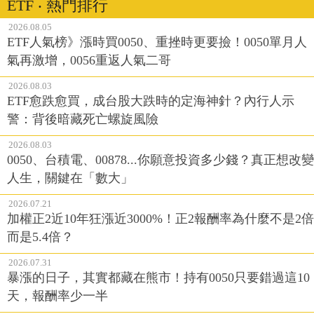
ETF ‧ 熱門排行
2026.08.05
ETF人氣榜》漲時買0050、重挫時更要撿！0050單月人
氣再激增，0056重返人氣二哥
2026.08.03
ETF愈跌愈買，成台股大跌時的定海神針？內行人示
警：背後暗藏死亡螺旋風險
2026.08.03
0050、台積電、00878...你願意投資多少錢？真正想改變
人生，關鍵在「數大」
2026.07.21
加權正2近10年狂漲近3000%！正2報酬率為什麼不是2倍
而是5.4倍？
2026.07.31
暴漲的日子，其實都藏在熊市！持有0050只要錯過這10
天，報酬率少一半