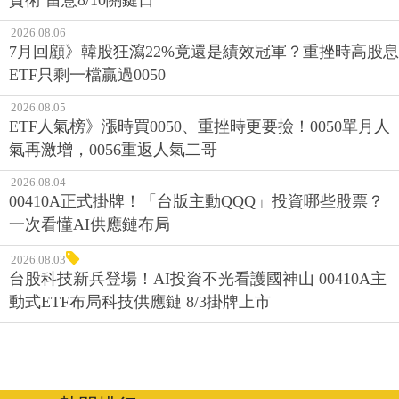
2026.08.06
7月回顧》韓股狂瀉22%竟還是績效冠軍？重挫時高股息
ETF只剩一檔贏過0050
2026.08.05
ETF人氣榜》漲時買0050、重挫時更要撿！0050單月人
氣再激增，0056重返人氣二哥
2026.08.04
00410A正式掛牌！「台版主動QQQ」投資哪些股票？
一次看懂AI供應鏈布局
2026.08.03
台股科技新兵登場！AI投資不光看護國神山 00410A主
動式ETF布局科技供應鏈 8/3掛牌上市