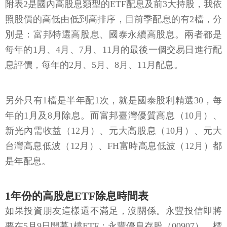
附表2是國內高股息類型的ETF配息及前3大持股，我依
照股價的高低由低到高排序，目前季配息的有2檔，分
別是：富邦特選高股息、國泰永續高股息。兩者都是
每年的1月、4月、7月、11月的最後一個交易日進行配
息評價，每年的2月、5月、8月、11月配息。
另外只有1檔是半年配1次，就是國泰股利精選30，每
年的1月及8月除息。而富邦臺灣優質高息（10月）、
新光內需收益（12月）、元大高股息（10月）、元大
台灣高息低波（12月）、FH富時高息低波（12月）都
是年配息。
1年份的高股息ETF除息時間表
如果投資朋友這樣還不滿足，沒關係。永豐投信即將
要在5月9日開募1檔ETF：永豐優息存股（00907），標