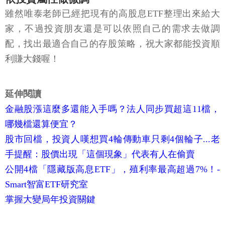
雖然唯泰老師已經把現有的高股息ETF整理出來給大
家，不過投資朋友還是可以依照自己的需求去做調
配，找出最適合自己的存股策略，祝大家都能投資順
利賺大錢喔！
延伸閱讀
金融股漲這麼多還能入手嗎？法人同步買超這11檔，
哪幾檔還算便宜？
股市回檔，投資人嘆想買4輪傳動車只剩4個輪子...老
手提醒：股價出現「這個現象」代表有人在偷賣
公開4檔「隱藏版高息ETF」，殖利率最高超過7%！-
Smart智富ETF研究室
掌握大變局年投資關鍵