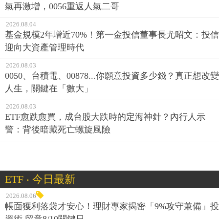
氣再激增，0056重返人氣二哥
2026.08.04
基金規模2年增近70%！第一金投信董事長尤昭文：投信
迎向大資產管理時代
2026.08.03
0050、台積電、00878...你願意投資多少錢？真正想改變
人生，關鍵在「數大」
2026.08.03
ETF愈跌愈買，成台股大跌時的定海神針？內行人示
警：背後暗藏死亡螺旋風險
ETF ‧ 今日最新
2026.08.06
帳面獲利落袋才安心！理財專家揭密「9%攻守兼備」投
資術 留意8/10關鍵日