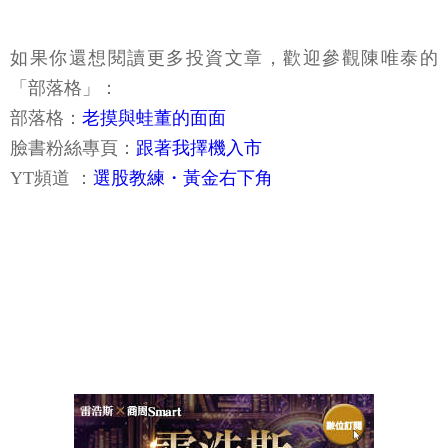
如果你還想閱讀更多投資文章，歡迎參觀陳唯泰的
「部落格」：
部落格：
老摸與蛙董的面面
臉書粉絲專頁：
跟著我擇機入市
YT頻道 ：
選股教練・黃金右下角