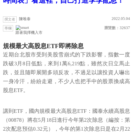
時間表」看這裡，自己打造季季配息！
2022.05.04
陳唯泰
撰文者
瀏覽數：
32637
專欄
跟著我擇機入市
規模最大高股息ETF即將除息
近期台北股市受到美股雪崩式的下跌影響，指數一度
跌破3月8日低點，來到1萬6,219點，雖然次日立馬止
跌，並且隨即展開多頭反攻，不過足以讓投資人嚇出
一身冷汗，紛紛走避，不少人也把手中的股票換成高
股息ETF。
講到ETF，國內規模最大高股息ETF：國泰永續高股息
（00878）將在5月18日進行今年第2次除息（編按：第
2次配息預估0.32元），今年的第1次除息日是在2月22