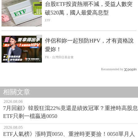
台股ETF投資熱潮不減，受益人數突
破520萬，國人最愛高息型
ETF
PR
伴侶和妳一起預防HPV，才有資格說
愛妳！
PR・台灣癌症基金會
Recommended by
相關文章
2026.08.06
7月回顧》韓股狂瀉22%竟還是績效冠軍？重挫時高股息
ETF只剩一檔贏過0050
2026.08.05
ETF人氣榜》漲時買0050、重挫時更要撿！0050單月人