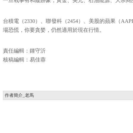
一旦戰事有和緩跡象，黃金、美元、石油能源、大宗商
台積電（2330）、聯發科（2454）、美股的蘋果（A
場恐慌，你要貪婪，仍然適用於現在行情。
責任編輯：鍾守沂
核稿編輯：易佳蓉
作者簡介_老馬