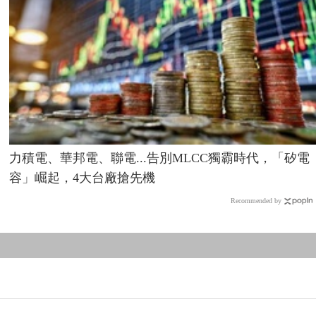
力積電、華邦電、聯電...告別MLCC獨霸時代，「矽電
容」崛起，4大台廠搶先機
Recommended by