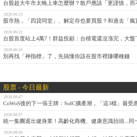
台股超大牛市太晚上車怎麼辦？散戶應該「更謹慎，而
2026.06.25
股市熱，「四貸同堂」、解定存也要買股？和過去「瘋
2026.06.22
台股首度站上4萬7！群益投顧：台積電還沒漲完，大盤
2026.06.10
別再找「神指標」了，先搞懂你該在股市裡賺哪種錢
股票 ‧ 今日最新
2026.08.07
CoWoS後的下一張王牌：SoIC擴產潮，「這3檔」最受
2026.08.07
統一集團退出健身業！高齡化商機、健康意識抬頭...
2026.08.06