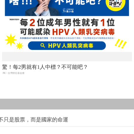
驚！每2男就有1人中標？不可能吧？
PR・台灣癌症基金會
的不只是股票，而是國家的命運