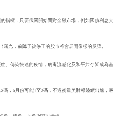
顯的指標，只要俄國開始面對金融市場，例如國債利息支
出曙光，前陣子被修正的股市將會展開像樣的反彈。
輕症、傳染快速的疫情，病毒流感化及和平共存皆成為基
2碼，6月份可能1至2碼，不過衡量美財報陸續出爐，最