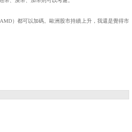
紐幣、澳幣、加幣則可以考慮。
導體（AMD）都可以加碼。歐洲股市持續上升，我還是覺得市