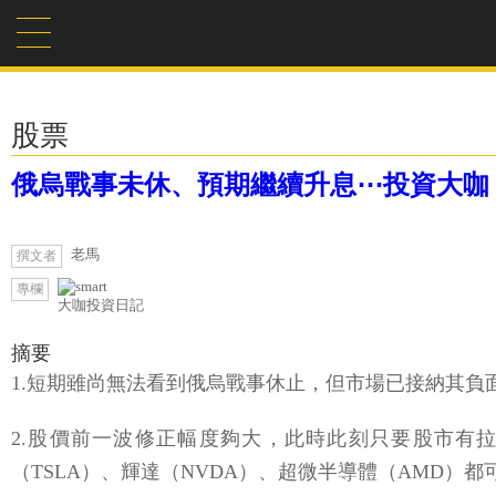
股票
俄烏戰事未休、預期繼續升息⋯投資大咖
老馬
撰文者
專欄
大咖投資日記
摘要
1.短期雖尚無法看到俄烏戰事休止，但市場已接納其
2.股價前一波修正幅度夠大，此時此刻只要股市有拉回
（TSLA）、輝達（NVDA）、超微半導體（AMD）都