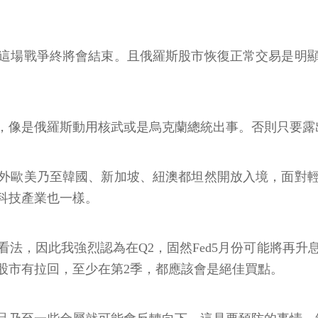
這場戰爭終將會結束。且俄羅斯股市恢復正常交易是明
，像是俄羅斯動用核武或是烏克蘭總統出事。否則只要露
外歐美乃至韓國、新加坡、紐澳都坦然開放入境，面對
科技產業也一樣。
法，因此我強烈認為在Q2，固然Fed5月份可能將再升息
股市有拉回，至少在第2季，都應該會是絕佳買點。