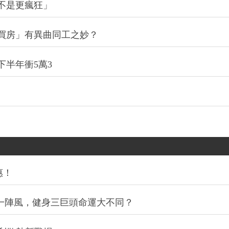
不是更瘋狂」
買房」有異曲同工之妙？
下半年衝5萬3
惠！
同一陣風，健身三巨頭命運大不同？