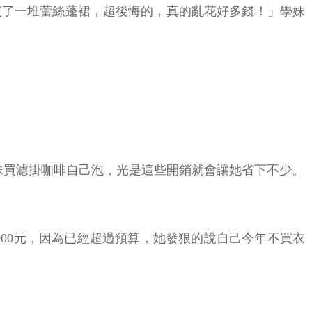
買了一堆蕾絲蓬裙，超後悔的，真的亂花好多錢！」學妹
妹買濾掛咖啡自己泡，光是這些開銷就會讓她省下不少。
000元，因為已經超過預算，她發狠的說自己今年不買衣