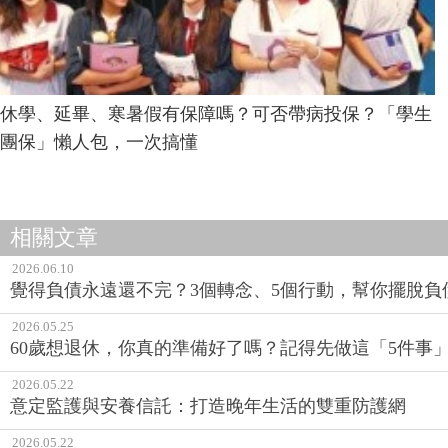
休學、延畢、寒暑假有保障嗎？可否帶病投保？「學生
團保」懶人包，一次搞懂
相關文章
2026.06.10
覺得負債永遠還不完？3個轉念、5個行動，幫你擺脫負
2026.05.25
60歲想退休，你真的準備好了嗎？記得先做這「5件事
2026.05.22
意定監護與安養信託：打造晚年生活的雙重防護網
2026.05.22