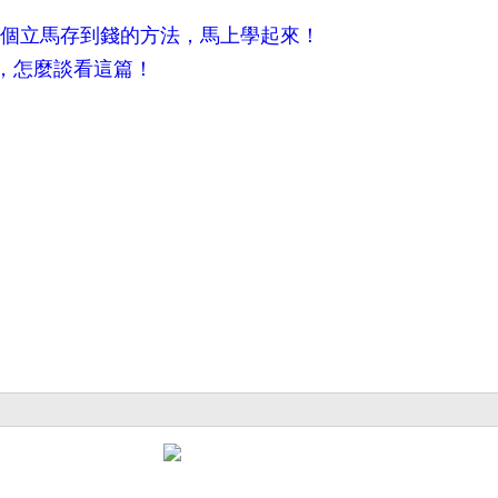
？3個立馬存到錢的方法，馬上學起來！
，怎麼談看這篇！