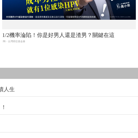
1/2機率淪陷！你是好男人還是渣男？關鍵在這
PR・台灣癌症基金會
債人生
」！