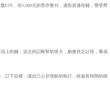
ETF、存5,000元的零存整付，邊投資邊存錢，雙管齊
手頭上的錢，這次的記帳幫助很大，她會持之以恆，養成
藥，訂下目標，讓自己心甘情願的執行，經過長時間的積