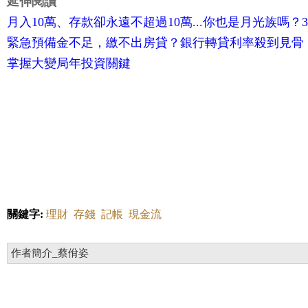
延伸閱讀
月入10萬、存款卻永遠不超過10萬...你也是月光族嗎
緊急預備金不足，繳不出房貸？銀行轉貸利率殺到見骨
掌握大變局年投資關鍵
關鍵字:
理財
存錢
記帳
現金流
作者簡介_蔡佾姿