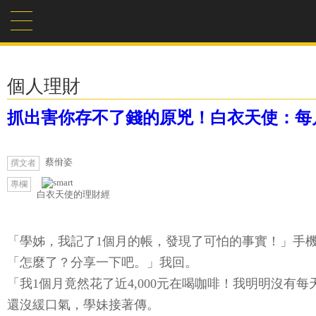
個人理財
抓出害你存不了錢的原兇！白衣天使：每
蔡佾姿
撰文者
專欄
白衣天使的理財經
「學姊，我記了1個月的帳，發現了可怕的事實！」手
「怎麼了？分享一下吧。」我回。
「我1個月竟然花了近4,000元在喝咖啡！我明明沒有
還沒緩口氣，學妹接著傳。