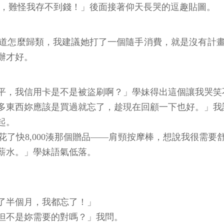
0元，難怪我存不到錢！」後面接著仰天長哭的逗趣貼圖。
道怎麼歸類，我建議她打了一個隨手消費，就是沒有計
辦才好。
平，我信用卡是不是被盜刷啊？」學妹得出這個讓我哭笑
多東西妳應該是買過就忘了，趁現在回顧一下也好。」我
起。
了快8,000湊那個贈品——肩頸按摩棒，想說我很需
薪水。」學妹語氣低落。
了半個月，我都忘了！」
但不是妳需要的對嗎？」我問。