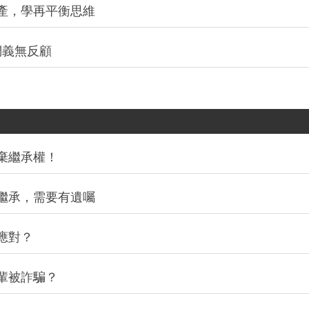
產，學再平衡思維
們義無反顧
棄繼承權！
繼承，需要有遺囑
應對？
輩被詐騙？