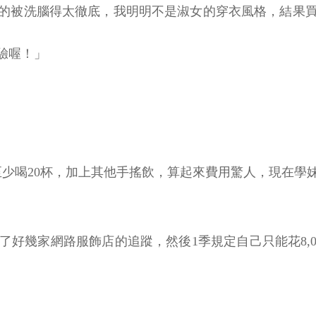
的被洗腦得太徹底，我明明不是淑女的穿衣風格，結果
驗喔！」
至少喝20杯，加上其他手搖飲，算起來費用驚人，現在學
好幾家網路服飾店的追蹤，然後1季規定自己只能花8,