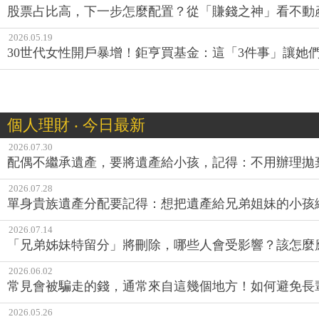
股票占比高，下一步怎麼配置？從「賺錢之神」看不動
2026.05.19
30世代女性開戶暴增！鉅亨買基金：這「3件事」讓她
個人理財 ‧ 今日最新
2026.07.30
配偶不繼承遺產，要將遺產給小孩，記得：不用辦理拋
2026.07.28
單身貴族遺產分配要記得：想把遺產給兄弟姐妹的小孩
2026.07.14
「兄弟姊妹特留分」將刪除，哪些人會受影響？該怎麼
2026.06.02
常見會被騙走的錢，通常來自這幾個地方！如何避免長
2026.05.26