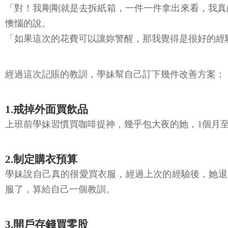
「對！我剛剛就是去拆紙箱，一件一件拿出來看，我真
懊惱的說。
「如果這次的花費可以讓妳警醒，那我覺得是很好的經
經過這次記賬的教訓，學妹幫自己訂下幾件改善方案：
1.戒掉外面買飲品
上班前學妹習慣買咖啡提神，幾乎包大夜的她，1個月
2.制定購衣預算
學妹說自己真的很愛買衣服，經過上次的經驗後，她退了
服了，算給自己一個教訓。
3.開戶存錢買零股