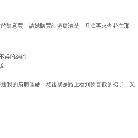
畫的隨意買，請她購買細項寫清楚，月底再來查花在那，
不得的結論。
說。
要舒緩我的肩膀僵硬；然後就是路上看到我喜歡的裙子，又