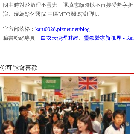
國中時對於數理不靈光，選填志願時以不再接受數字折
識。現為彰化醫院 中區MDR關懷護理師。
官方部落格：
karu0928.pixnet.net/blog
臉書粉絲專頁：
白衣天使理財經
、
靈氣醫療新視界 - Reik
你可能會喜歡