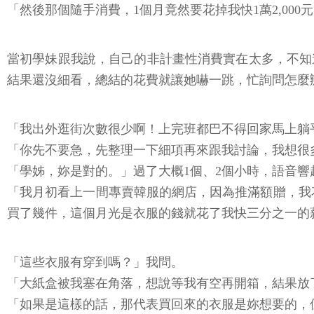
「然後那個隨手消費，1個月竟然要花掉我快1萬2,00
當初學妹跟我說，自己的非計畫性消費實在太多，不知
結果還沒細看，總結的花費就讓她嚇一跳，忙詢問怎麼
「我出外逛街次數很少啊！上完班都巴不得回家馬上躺
「你先不要急，先整理一下細項再來跟我討論，我想很
「學姊，妳是對的。」過了大概1個、2個小時，語音響
「我月初看上一間專賣韓服的網店，因為推滿額贈，我花
買了幾件，這個月光是衣服的錢就花了我快三分之一的
「這些衣服有穿到嗎？」我問。
「大紙盒被我塞在角落，想說等我有空再開箱，結果放
「如果是這樣的話，那代表買回來的衣服是妳想要的，