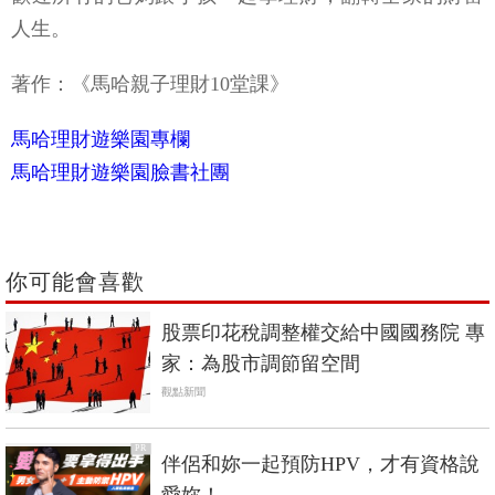
人生。
著作：《馬哈親子理財10堂課》
馬哈理財遊樂園專欄
馬哈理財遊樂園臉書社團
你可能會喜歡
股票印花稅調整權交給中國國務院 專
家：為股市調節留空間
觀點新聞
PR
伴侶和妳一起預防HPV，才有資格說
愛妳！