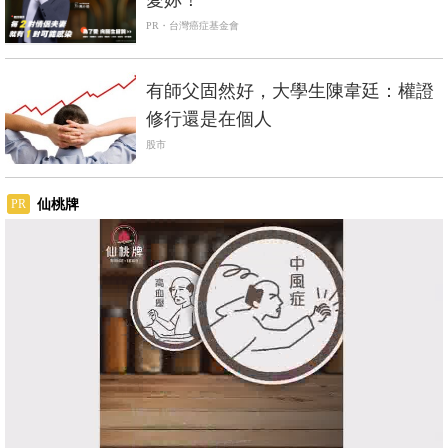
PR・台灣癌症基金會
有師父固然好，大學生陳韋廷：權證
修行還是在個人
股市
仙桃牌
PR