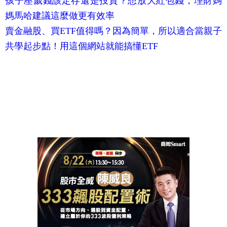
孩子壓歲錢該定存還是投資？想放大紅包錢，理財媽
媽馬哈建議這麼做更有效率
賣金融股、買ETF值得嗎？因為簡單，所以適合當親子
共學起步點！用這個網站就能搞懂ETF