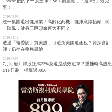
CoWoS後的下一張王牌：SoIC擴產潮，「這3檔」最受
惠！
2026.08.07
統一集團退出健身業！高齡化商機、健康意識抬頭...同
一陣風，健身三巨頭命運大不同？
2026.02.12
透過「複委託」買美股，可避免美國遺產稅？資深會計
師：仍存在稅務風險
2026.08.06
7月回顧》韓股狂瀉22%竟還是績效冠軍？重挫時高股息
ETF只剩一檔贏過0050