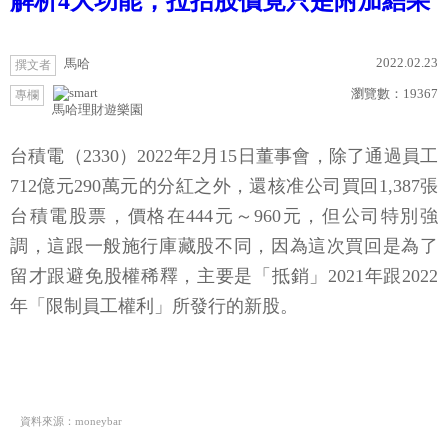
解析4大功能，拉抬股價竟只是附加結果
2022.02.23
馬哈
撰文者
瀏覽數：
19367
專欄
馬哈理財遊樂園
台積電（2330）2022年2月15日董事會，除了通過員工
712億元290萬元的分紅之外，還核准公司買回1,387張
台積電股票，價格在444元～960元，但公司特別強
調，這跟一般施行庫藏股不同，因為這次買回是為了
留才跟避免股權稀釋，主要是「抵銷」2021年跟2022
年「限制員工權利」所發行的新股。
資料來源：moneybar