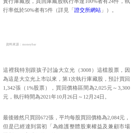
實行庫藏股，買回庫藏股執行率達100%者有24件，執
行率低於50%者有5件（詳見「
證交所網站
」）。
資料來源：moneybar
這裡我特別跟孩子討論大立光（3008）這檔股票，因
為這是大立光上市以來，第1次執行庫藏股，預計買回
1,342張（1%股票），買回價格區間為2,025元～3,300
元，執行時間為2021年10月26日～12月24日。
最後雖然只買回672張，平均每股買回價格為2,084元，
但是已經達到當初「為維護整體股東權益及兼顧市場