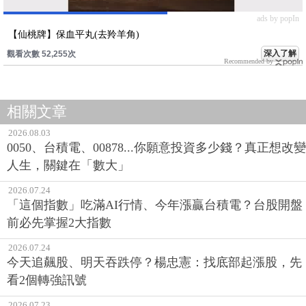
ads by popIn
【仙桃牌】保血平丸(去羚羊角)
深入了解
觀看次數 52,255次
Recommended by
相關文章
2026.08.03
0050、台積電、00878...你願意投資多少錢？真正想改變
人生，關鍵在「數大」
2026.07.24
「這個指數」吃滿AI行情、今年漲贏台積電？台股開盤
前必先掌握2大指數
2026.07.24
今天追飆股、明天吞跌停？楊忠憲：找底部起漲股，先
看2個轉強訊號
2026.07.23