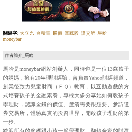
關鍵字:
大立光
台積電
股價
庫藏股
證交所
馬哈
moneybar
作者簡介_馬哈
馬哈是moneybar網站創辦人，同時也是一位13歲孩子
的媽媽，擁有20年理財經驗，曾負責Yahoo財經頻道，
創業後致力兒童財商（ＦＱ）教育，以互動遊戲的方
式培養孩子的金融素養，專欄大多分享她如何教孩子
學理財，認識金錢的價值、釐清需要跟想要、參訪證
券交易所，體驗真實的投資世界，開啟孩子理財的第
一步。
歡迎所有的爸媽跟小孩一起學理財，翻轉全家的財富