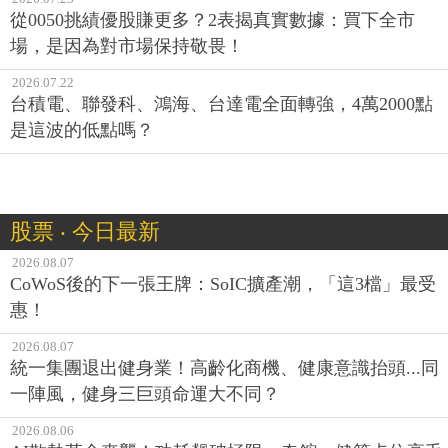
從0050挑績優股賺更多？2表揭真實數據：買下全市
場，是因為對市場保持敬畏！
2026.07.22
台積電、聯發科、鴻海、台達電全面轉強，4萬2000點
是這波的低點嗎？
股票 ‧ 今日最新
2026.08.07
CoWoS後的下一張王牌：SoIC擴產潮，「這3檔」最受
惠！
2026.08.07
統一集團退出健身業！高齡化商機、健康意識抬頭...同
一陣風，健身三巨頭命運大不同？
2026.08.06