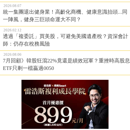
2026.08.07
統一集團退出健身業！高齡化商機、健康意識抬頭...同
一陣風，健身三巨頭命運大不同？
2026.02.12
透過「複委託」買美股，可避免美國遺產稅？資深會計
師：仍存在稅務風險
2026.08.06
7月回顧》韓股狂瀉22%竟還是績效冠軍？重挫時高股息
ETF只剩一檔贏過0050