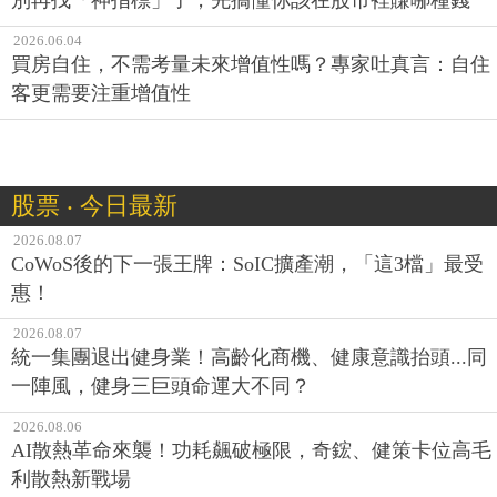
2026.06.04
買房自住，不需考量未來增值性嗎？專家吐真言：自住
客更需要注重增值性
股票 ‧ 今日最新
2026.08.07
CoWoS後的下一張王牌：SoIC擴產潮，「這3檔」最受
惠！
2026.08.07
統一集團退出健身業！高齡化商機、健康意識抬頭...同
一陣風，健身三巨頭命運大不同？
2026.08.06
AI散熱革命來襲！功耗飆破極限，奇鋐、健策卡位高毛
利散熱新戰場