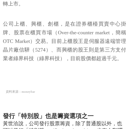
轉上市。
公司上櫃、興櫃、創櫃，是在證券櫃檯買賣中心掛
牌、股票在櫃買市場（Over-the-counter market，簡稱
OTC Market）交易。目前上櫃股王是伺服器遠端管理
晶片廠信驊（5274）、而興櫃的股王則是第三方支付
業者綠界科技（綠界科技），目前股價都超過千元。
資料來源：moneybar
發行「特別股」也是籌資選項之一
黃世洽說，公司發行股票籌資，除了普通股以外，也