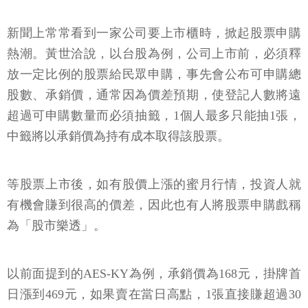
新聞上常常看到一家公司要上市櫃時，掀起股票申購
熱潮。黃世洽說，以台股為例，公司上市前，必須釋
放一定比例的股票給民眾申購，事先會公布可申購總
股數、承銷價，通常因為價差預期，使登記人數將遠
超過可申購數量而必須抽籤，1個人最多只能抽1張，
中籤將以承銷價為持有成本取得該股票。
等股票上市後，如有股價上漲的蜜月行情，投資人就
有機會賺到很高的價差，因此也有人將股票申購戲稱
為「股市樂透」。
以前面提到的AES-KY為例，承銷價為168元，掛牌首
日漲到469元，如果賣在當日高點，1張直接賺超過30