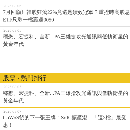
2026.08.06
7月回顧》韓股狂瀉22%竟還是績效冠軍？重挫時高股息
ETF只剩一檔贏過0050
2026.08.05
穩懋、宏捷科、全新...PA三雄搶攻光通訊與低軌衛星的
黃金年代
股票 ‧ 熱門排行
2026.08.05
穩懋、宏捷科、全新...PA三雄搶攻光通訊與低軌衛星的
黃金年代
2026.08.07
CoWoS後的下一張王牌：SoIC擴產潮，「這3檔」最受
惠！