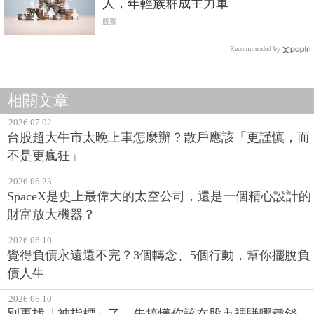
人，年輕族群成主力軍
股票
Recommended by
相關文章
2026.07.02
台股超大牛市太晚上車怎麼辦？散戶應該「更謹慎，而
不是更瘋狂」
2026.06.23
SpaceX是史上最偉大的太空公司，還是一個精心設計的
財富放大機器？
2026.06.10
覺得負債永遠還不完？3個轉念、5個行動，幫你擺脫負
債人生
2026.06.10
別再找「神指標」了，先搞懂你該在股市裡賺哪種錢