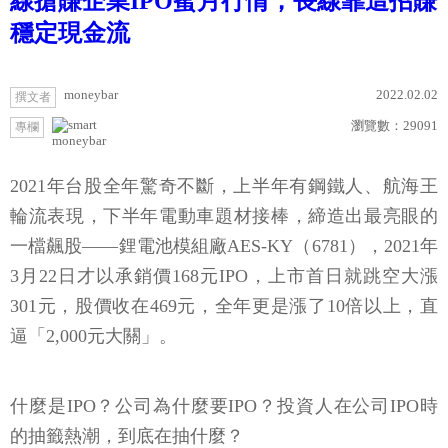
線搶賺企業IPO蜜月行情，長線靠這招賺
穩定現金流
moneybar
2022.02.02
撰文者
瀏覽數：
29091
專欄
moneybar
2021年台股全年驚奇不斷，上半年有鋼鐵人、航海王
輪流表現，下半年電動車題材接棒，締造出最亮眼的
一檔飆股——鋰電池模組廠AES-KY（6781），2021年
3月22日才以承銷價168元IPO，上市首日就跳空大漲
301元，股價收在469元，全年更是漲了10倍以上，直
逼「2,000元大關」。
什麼是IPO？公司為什麼要IPO？投資人在公司IPO時
的抽籤熱潮，到底在抽什麼？