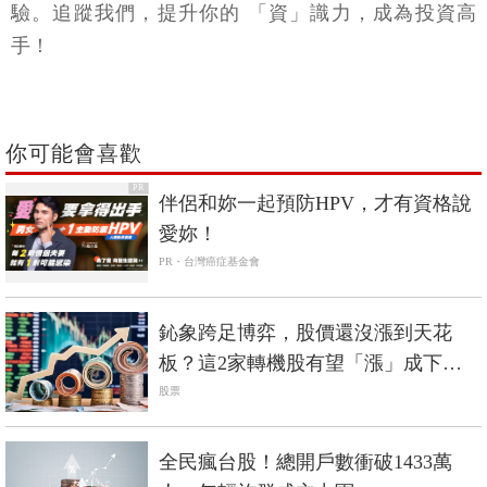
驗。追蹤我們，提升你的 「資」識力，成為投資高
手！
你可能會喜歡
PR
伴侶和妳一起預防HPV，才有資格說
愛妳！
PR・台灣癌症基金會
鈊象跨足博弈，股價還沒漲到天花
板？這2家轉機股有望「漲」成下一
個鈊象？
股票
全民瘋台股！總開戶數衝破1433萬