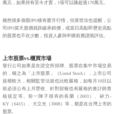
萬元，如果持有至今才賣，1張可以賺超過170萬元。
雖然很多個股IPO後有蜜月行情，但黃世洽也提醒，公
司IPO當天股價就跌破承銷價，或當日高點即歷史高點
的股票也不在少數，投資人參與申購前應謹慎評估。
上市股票vs.櫃買市場
發行公司如果是在證交所掛牌、股票在集中市場交易
的，稱之為「上市股票」（Listed Stock），上市公司
規模較大，相關監管法規也比較嚴格，如每月10日以
前必須公布上月營收、針對財報也有嚴格的會計師查
核規定等。前一陣子很夯的長榮（2603）、矽力-
KY（6415）、大立光（3008）等，都是在台灣上市的
股票。