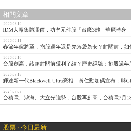
相關文章
2026.03.19
IDM大廠集體漲價，功率元件股「台廠3雄」華麗轉身
2026.02.11
春節年假將至，抱股過年還是先落袋為安？封關前，如
2026.02.10
台股創高，該趁封關前獲利了結？歷史經驗：抱股過年
2025.03.19
輝達新一代Blackwell Ultra亮相！黃仁勳加碼宣布
2024.07.08
台積電、鴻海、大立光強勢，台股再創高，台積電7月1
股票 ‧ 今日最新