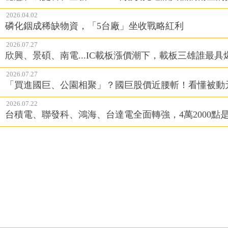
2026.04.02
磷化銦成稀缺物資，「5台廠」坐收戰略紅利
2026.07.27
欣興、景碩、南電...IC載板漲價潮下，載板三雄誰最具
2026.07.27
「買進國巨、公園相聚」？國巨股價近腰斬！看懂被動
2026.07.22
台積電、聯發科、鴻海、台達電全面轉強，4萬2000點