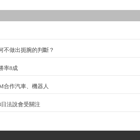
何不做出扼腕的判斷？
勝率8成
：與GM合作汽車、機器人
8日法說會受關注