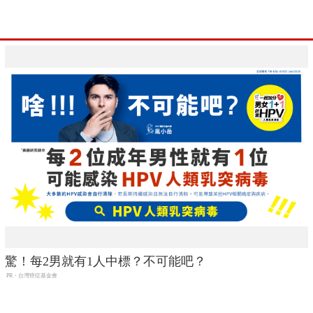
驚！每2男就有1人中標？不可能吧？
PR・台灣癌症基金會