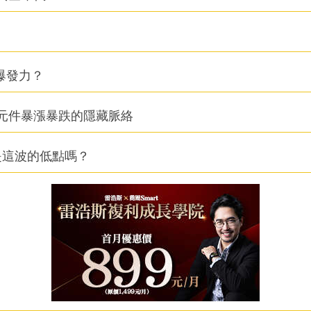
爆發力？
元件暴漲暴跌的隱藏脈絡
是這波的低點嗎？