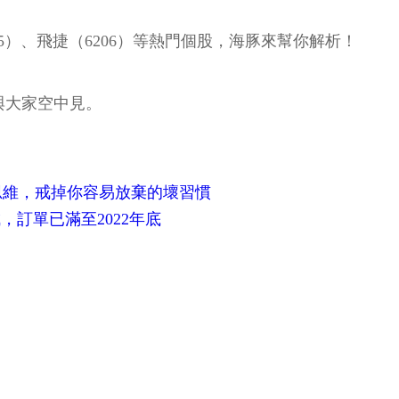
675）、飛捷（6206）等熱門個股，海豚來幫你解析！
四與大家空中見。
思維，戒掉你容易放棄的壞習慣
，訂單已滿至2022年底