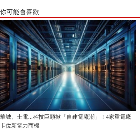
你可能會喜歡
華城、士電...科技巨頭掀「自建電廠潮」！4家重電廠
卡位新電力商機