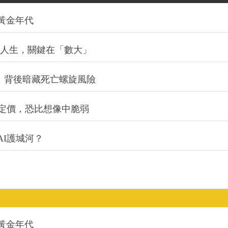
的黃金年代
改變人生，關鍵在「數大」
：背後暗藏死亡螺旋風險
定價，恐比想像中脆弱
I護城河？
的黃金年代