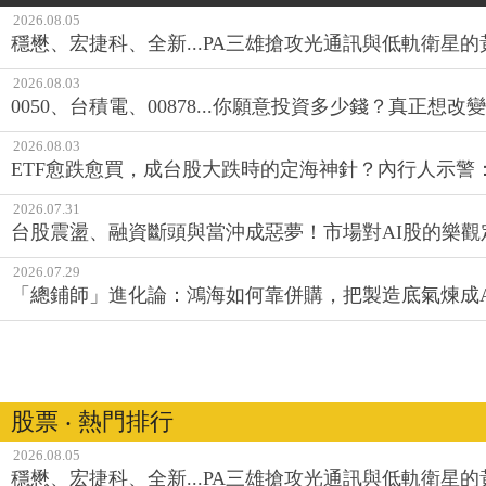
2026.08.05
穩懋、宏捷科、全新...PA三雄搶攻光通訊與低軌衛星
2026.08.03
0050、台積電、00878...你願意投資多少錢？真正想
2026.08.03
ETF愈跌愈買，成台股大跌時的定海神針？內行人示警
2026.07.31
台股震盪、融資斷頭與當沖成惡夢！市場對AI股的樂觀
2026.07.29
「總鋪師」進化論：鴻海如何靠併購，把製造底氣煉成A
股票 ‧ 熱門排行
2026.08.05
穩懋、宏捷科、全新...PA三雄搶攻光通訊與低軌衛星