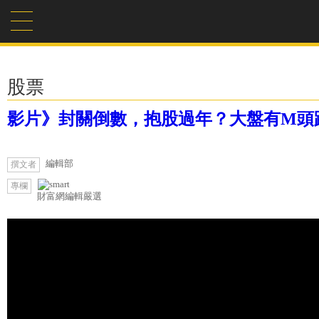
股票
影片》封關倒數，抱股過年？大盤有M頭跡
編輯部
撰文者
專欄
財富網編輯嚴選