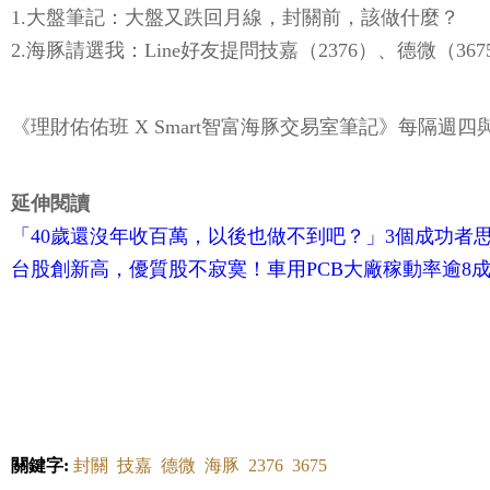
1.大盤筆記：大盤又跌回月線，封關前，該做什麼？
2.海豚請選我：Line好友提問技嘉（2376）、德微（3
《理財佑佑班 X Smart智富海豚交易室筆記》每隔週
延伸閱讀
「40歲還沒年收百萬，以後也做不到吧？」3個成功者
台股創新高，優質股不寂寞！車用PCB大廠稼動率逾8成
關鍵字:
封關
技嘉
德微
海豚
2376
3675