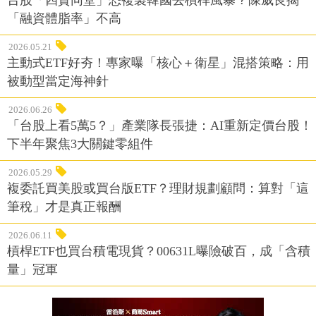
「融資體脂率」不高
2026.05.21
主動式ETF好夯！專家曝「核心＋衛星」混搭策略：用
被動型當定海神針
2026.06.26
「台股上看5萬5？」產業隊長張捷：AI重新定價台股！
下半年聚焦3大關鍵零組件
2026.05.29
複委託買美股或買台版ETF？理財規劃顧問：算對「這
筆稅」才是真正報酬
2026.06.11
槓桿ETF也買台積電現貨？00631L曝險破百，成「含積
量」冠軍