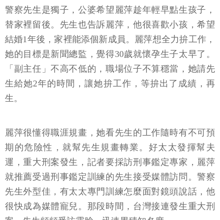
警察先生是獨子，公婆希望麗萍趁年輕早點生孩子，
替家裡留後。先生也告訴麗萍，他很喜歡小孩，希望
結婚1年後，家裡能添個新成員。麗萍想全力拚工作，
她的目標是新聞總監，覺得30歲就懷孕生子太早了。
「副主任」不高不低的，職場位子不算穩當，她請先
生給她2年的時間，讓她拚工作，等拚出了成績，再
生。
麗萍很懂得職涯規畫，她看先生的工作隨時有不可預
期的危險性，就幫先生規畫轉業。好太太發揮幫夫
運，重大刑案發生，記者要採訪刑事鑑定專家，麗萍
就推薦受過刑事鑑定訓練的先生接受媒體訪問。警察
先生外型佳，有太太專門訓練怎麼面對鏡頭說話，他
很快成為媒體寵兒。那段時間，台灣接連發生重大刑