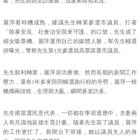
案，先生頻頻受訪露臉，迅速累積知名度。
麗萍看時機成熟，建議先生轉業參選市議員。打著
「除暴安良、社會治安我來守護」的口號，先生成了
婦女吸票機。麗萍運用自己的媒體人脈，幫先生輔選
拚曝光，警察先生第1次參選就高票當選市議員。
先生順利轉業，麗萍居功厥偉。然而長期的新聞工作
壓力，還有1年多來陪同輔選跑行程的辛勞，麗萍一根
蠟燭兩頭燒，生理期大亂，瞬間蒼老許多。
先生甫當選民意代表，一切都在學習適應中，夫妻兩
人有共識地延後生育計畫。隨著先生當了議員，麗萍
的工作更忙了。新聞台下班後，她以議員夫人的身