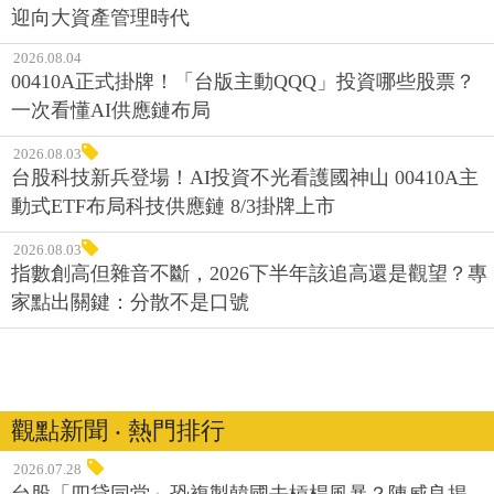
迎向大資產管理時代
2026.08.04
00410A正式掛牌！「台版主動QQQ」投資哪些股票？
一次看懂AI供應鏈布局
2026.08.03
台股科技新兵登場！AI投資不光看護國神山 00410A主
動式ETF布局科技供應鏈 8/3掛牌上市
2026.08.03
指數創高但雜音不斷，2026下半年該追高還是觀望？專
家點出關鍵：分散不是口號
觀點新聞 ‧ 熱門排行
2026.07.28
台股「四貸同堂」恐複製韓國去槓桿風暴？陳威良揭