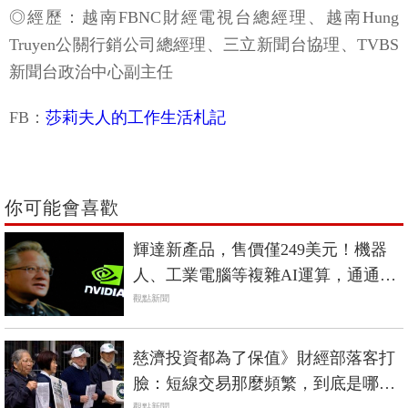
◎經歷：越南FBNC財經電視台總經理、越南Hung
Truyen公關行銷公司總經理、三立新聞台協理、TVBS
新聞台政治中心副主任
FB：
莎莉夫人的工作生活札記
你可能會喜歡
輝達新產品，售價僅249美元！機器
人、工業電腦等複雜AI運算，通通可
以完成
觀點新聞
慈濟投資都為了保值》財經部落客打
臉：短線交易那麼頻繁，到底是哪裡
觀點新聞