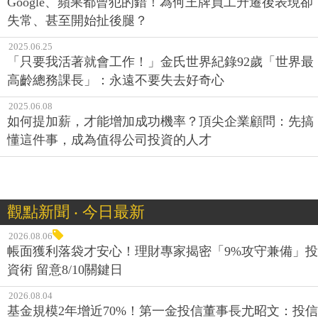
Google、蘋果都曾犯的錯！為何王牌員工升遷後表現卻
失常、甚至開始扯後腿？
2025.06.25
「只要我活著就會工作！」金氏世界紀錄92歲「世界最
高齡總務課長」：永遠不要失去好奇心
2025.06.08
如何提加薪，才能增加成功機率？頂尖企業顧問：先搞
懂這件事，成為值得公司投資的人才
觀點新聞 ‧ 今日最新
2026.08.06
帳面獲利落袋才安心！理財專家揭密「9%攻守兼備」投
資術 留意8/10關鍵日
2026.08.04
基金規模2年增近70%！第一金投信董事長尤昭文：投信