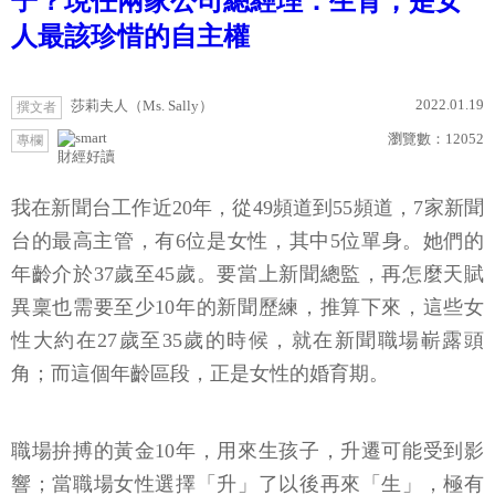
子？現任兩家公司總經理：生育，是女
人最該珍惜的自主權
2022.01.19
莎莉夫人（Ms. Sally）
撰文者
瀏覽數：
12052
專欄
財經好讀
我在新聞台工作近20年，從49頻道到55頻道，7家新聞
台的最高主管，有6位是女性，其中5位單身。她們的
年齡介於37歲至45歲。要當上新聞總監，再怎麼天賦
異稟也需要至少10年的新聞歷練，推算下來，這些女
性大約在27歲至35歲的時候，就在新聞職場嶄露頭
角；而這個年齡區段，正是女性的婚育期。
職場拚搏的黃金10年，用來生孩子，升遷可能受到影
響；當職場女性選擇「升」了以後再來「生」，極有