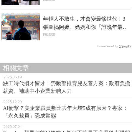
穩健？
年輕人不敢生，才會變最慘世代！3
張圖揭阿嬤、媽媽和你「誰晚年最淒
涼」
觀點新聞
Recommended by
相關文章
2026.05.19
缺工時代攬才留才！勞動部推育兒友善方案：政府負擔
薪資、補助中小企業新聘人力
2025.12.29
AI衝擊？美企業裁員數比去年大增5成有原因？專家：
「永久裁員」恐成常態
2025.07.04