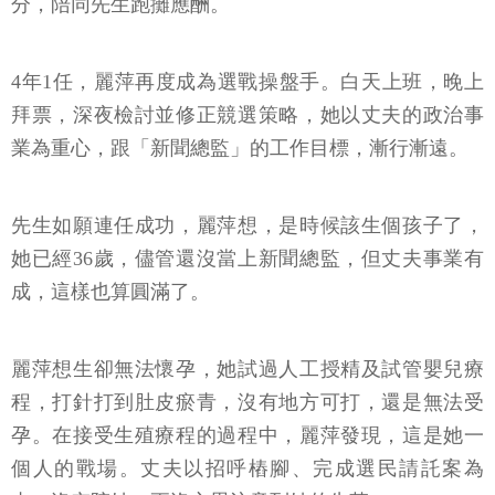
分，陪同先生跑攤應酬。
4年1任，麗萍再度成為選戰操盤手。白天上班，晚上
拜票，深夜檢討並修正競選策略，她以丈夫的政治事
業為重心，跟「新聞總監」的工作目標，漸行漸遠。
先生如願連任成功，麗萍想，是時候該生個孩子了，
她已經36歲，儘管還沒當上新聞總監，但丈夫事業有
成，這樣也算圓滿了。
麗萍想生卻無法懷孕，她試過人工授精及試管嬰兒療
程，打針打到肚皮瘀青，沒有地方可打，還是無法受
孕。在接受生殖療程的過程中，麗萍發現，這是她一
個人的戰場。丈夫以招呼樁腳、完成選民請託案為