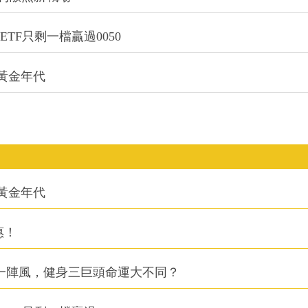
TF只剩一檔贏過0050
的黃金年代
的黃金年代
惠！
同一陣風，健身三巨頭命運大不同？