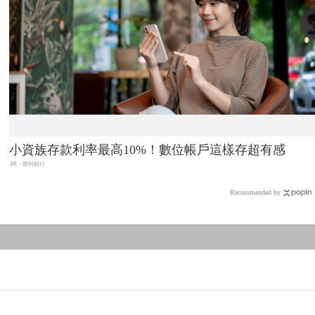
小資族存款利率最高10%！數位帳戶這樣存超有感
PR・聯邦銀行
Recommended by