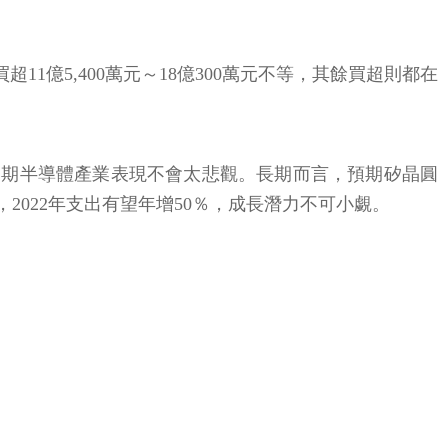
11億5,400萬元～18億300萬元不等，其餘買超則都在
近期半導體產業表現不會太悲觀。長期而言，預期矽晶圓
高，2022年支出有望年增50％，成長潛力不可小覷。