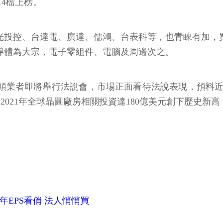
4檔上榜。
日月光投控、台達電、廣達、儒鴻、台表科等，也青睞有加，買超
以半導體為大宗，電子零組件、電腦及周邊次之。
龍頭業者即將舉行法說會，市場正面看待法說表現，預料
預估2021年全球晶圓廠房相關投資達180億美元創下歷史新
21年EPS看俏 法人悄悄買