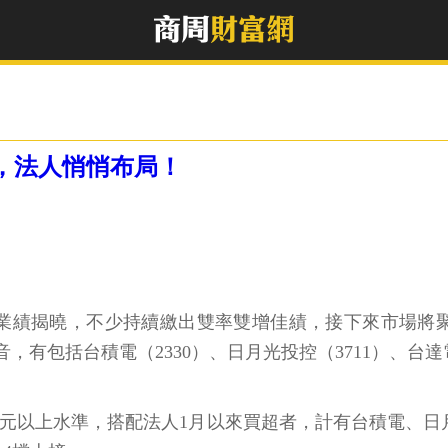
高，法人悄悄布局！
單季業績揭曉，不少持續繳出雙率雙增佳績，接下來市場將
，有包括台積電（2330）、日月光投控（3711）、台達
S在2元以上水準，搭配法人1月以來買超者，計有台積電、日