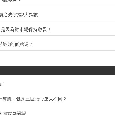
前必先掌握2大指數
，是因為對市場保持敬畏！
是這波的低點嗎？
惠！
同一陣風，健身三巨頭命運大不同？
利散熱新戰場