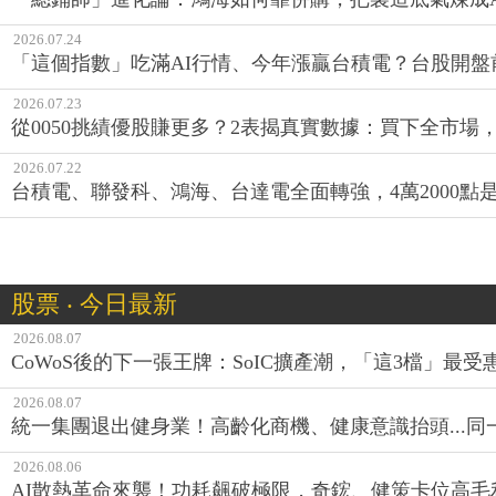
2026.07.24
「這個指數」吃滿AI行情、今年漲贏台積電？台股開盤
2026.07.23
從0050挑績優股賺更多？2表揭真實數據：買下全市場
2026.07.22
台積電、聯發科、鴻海、台達電全面轉強，4萬2000點
股票 ‧ 今日最新
2026.08.07
CoWoS後的下一張王牌：SoIC擴產潮，「這3檔」最受
2026.08.07
統一集團退出健身業！高齡化商機、健康意識抬頭...
2026.08.06
AI散熱革命來襲！功耗飆破極限，奇鋐、健策卡位高毛