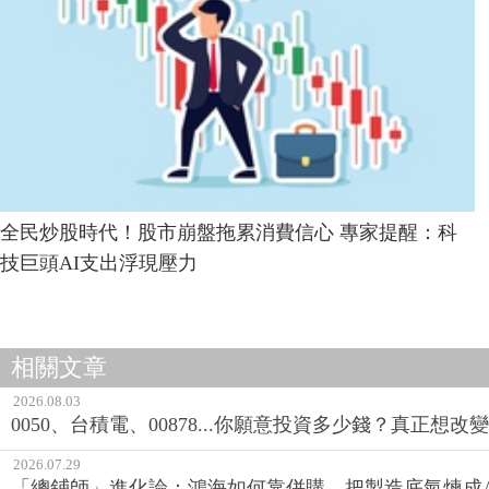
全民炒股時代！股市崩盤拖累消費信心 專家提醒：科
技巨頭AI支出浮現壓力
相關文章
2026.08.03
0050、台積電、00878...你願意投資多少錢？真正想
2026.07.29
「總鋪師」進化論：鴻海如何靠併購，把製造底氣煉成A