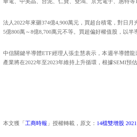
華電、中美晶、台泥、仁寶、雙鴻、京元電子、惠特等1
法人2022年來砸374億4,900萬元，買超台積電，對
5億800萬～8億8,700萬元不等。買超偏好權值股，
中信關鍵半導體ETF經理人張圭慧表示，本週半導體
產業將在2022年至2023年維持上升循環，根據SEMI
本文獲「
工商時報
」授權轉載，原文：
14檔雙增股 20