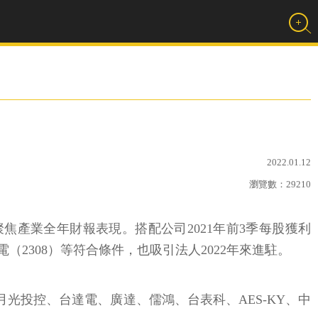
2022.01.12
瀏覽數：
29210
聚焦產業全年財報表現。搭配公司2021年前3季每股獲利
電（2308）等符合條件，也吸引法人2022年來進駐。
月光投控、台達電、廣達、儒鴻、台表科、AES-KY、中