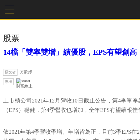
股票
14檔「雙率雙增」績優股，EPS有望創
方歆婷
撰文者
專欄
財富線上
上市櫃公司2021年12月營收10日截止公告，第4季
（EPS）穩健，第4季營收也增加，全年EPS有望續報佳音
依2021年第4季營收季增、年增皆為正，且前3季EP