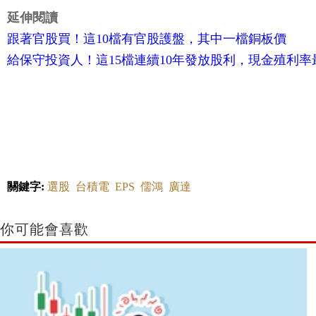
延伸閱讀
跟著官股買！這10檔有官股護盤，其中一檔銅板價
給保守投資人！這15檔連續10年發放股利，現金殖利率
關鍵字:
選股
台積電
EPS
儒鴻
廣達
你可能會喜歡