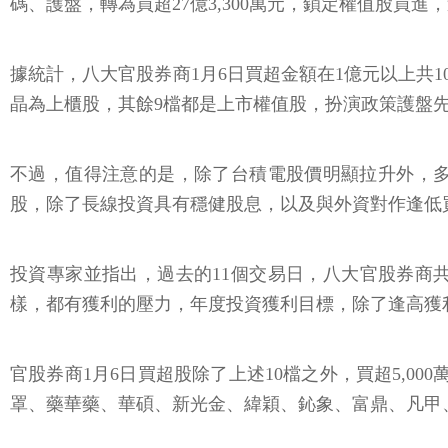
碼、護盤，轉為買超27億3,300萬元，鎖定權值股買
據統計，八大官股券商1月6日買超金額在1億元以上共1
晶為上櫃股，其餘9檔都是上市權值股，扮演政策護盤
不過，值得注意的是，除了台積電股價明顯拉升外，
股，除了長線投資具有穩健股息，以及與外資對作逢低
投資專家並指出，過去的11個交易日，八大官股券商共賣
樣，都有獲利的壓力，年度投資獲利目標，除了逢高獲
官股券商1月6日買超股除了上述10檔之外，買超5,
罩、藥華藥、華碩、新光金、緯穎、鈊象、富鼎、凡甲