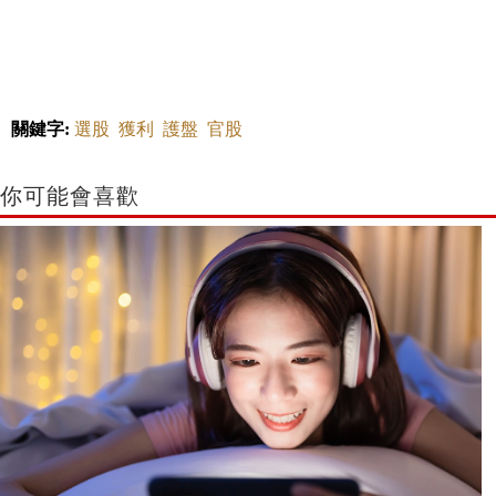
關鍵字:
選股
獲利
護盤
官股
你可能會喜歡