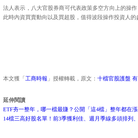
法人表示，八大官股券商可代表政策多空方向上的操作
此時內資買賣動向以及買超股，值得波段操作投資人的
本文獲「
工商時報
」授權轉載，原文：
十檔官股護盤 
延伸閱讀
ETF夯一整年，哪一檔最賺？公開「這4檔」整年都在漲
14檔三高好股名單！前3季獲利佳、週月季線多頭排列