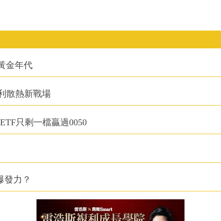
的黃金年代
利散熱新戰場
TF只剩一檔贏過0050
爆發力？