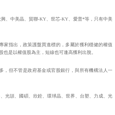
興、中美晶、貿聯-KY、世芯-KY、愛普*等，只有中美
專家指出，政策護盤買進標的，多屬於獲利穩健的權值
股也是以權值股為主，短線也可逢高獲利出脫。
元不算多，但不管是政府基金或官股銀行，與所有機構法人一
亞科、光頡、國碩、欣銓、環球晶、世界、台塑、力成、光