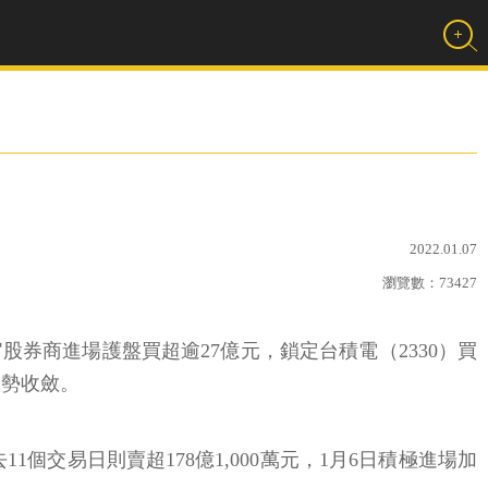
2022.01.07
瀏覽數：
73427
官股券商進場護盤買超逾27億元，鎖定台積電（2330）買
跌勢收斂。
1個交易日則賣超178億1,000萬元，1月6日積極進場加