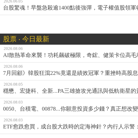
2026.06.05
台股驚魂！早盤急殺逾1400點後強彈，電子權值股領軍收
股票 ‧ 今日最新
2026.08.06
AI散熱革命來襲！功耗飆破極限，奇鋐、健策卡位高毛
2026.08.06
7月回顧》韓股狂瀉22%竟還是績效冠軍？重挫時高股息E
2026.08.05
穩懋、宏捷科、全新...PA三雄搶攻光通訊與低軌衛星
2026.08.03
0050、台積電、00878...你願意投資多少錢？真正想
2026.08.03
ETF愈跌愈買，成台股大跌時的定海神針？內行人示警