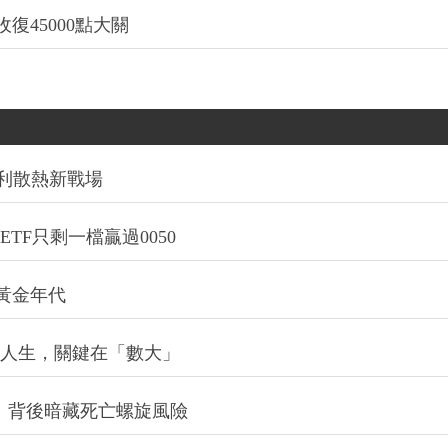
復45000點大關
利散熱新戰場
TF只剩一檔贏過0050
的黃金年代
改變人生，關鍵在「數大」
：背後暗藏死亡螺旋風險