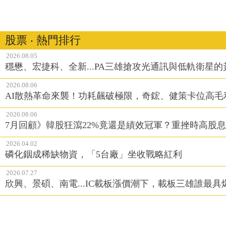
股票 ‧ 熱門排行
2026.08.05
穩懋、宏捷科、全新...PA三雄搶攻光通訊與低軌衛星
2026.08.06
AI散熱革命來襲！功耗飆破極限，奇鋐、健策卡位高毛
2026.08.06
7月回顧》韓股狂瀉22%竟還是績效冠軍？重挫時高股息E
2026.04.02
磷化銦成稀缺物資，「5台廠」坐收戰略紅利
2026.07.27
欣興、景碩、南電...IC載板漲價潮下，載板三雄誰最具