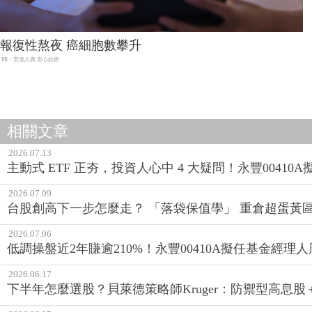
報復性熬夜 癌細胞數攀升
PR・安達人壽 安心抗癌
相關文章
2026.07.13
主動式 ETF 正夯，投資人心中 4 大疑問！永豐0041
2026.07.09
台股創高下一步怎麼走？ 「落袋保值學」 重倉超蛋黃
2026.07.06
低調操盤近2年賺逾210%！永豐00410A擬任基金經
2026.06.17
下半年怎麼選股？貝萊德策略師Kruger：防禦型高息