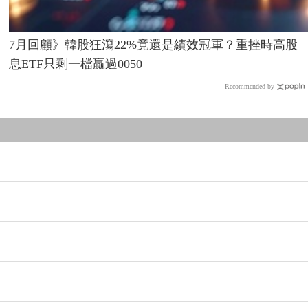
7月回顧》韓股狂瀉22%竟還是績效冠軍？重挫時高股
息ETF只剩一檔贏過0050
Recommended by