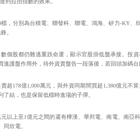
進，達到拉抬指數的效果。
0檔，分別為台積電、聯發科、聯電、鴻海、矽力-KY、欣
先鋒。
多數個股都仍難逃重跌命運，顯示官股掛低盤承接。投資
買進護盤作用外，待外資賣盤告一段落後，若回頭加碼台
超178億1,000萬元，與外資同期間買超1,380億
利了結，也是保留低檔時進場的子彈。
000萬元以上至1億元之間的還有樺漢、華邦電、南電、南
、同欣電。