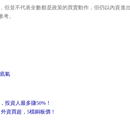
，但並不代表全數都是政策的買賣動作，但仍以內資進
參考。
有底氣
，投資人最多賺50%！
、外資買超，5檔銅板價！