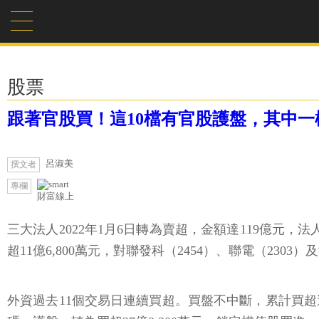
股票
跟著官股買！這10檔有官股護盤，其中一
呂淑美
撰文者
專欄
財富線上
三大法人2022年1月6日轉為賣超，金額達119億元，
超11億6,800萬元，對聯發科（2454）、聯電（23
外資過去11個交易日連續買超。買盤不中斷，累計買超達1,