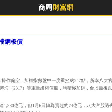
檔銅板價
法人操作偏空，加權指數盤中一度重挫約247點，所幸八大
03）及鴻海（2317）等重量級權值股，均積極加碼，台股最後
380億元，但1月6日轉為賣超約74億元，八大官股過去1