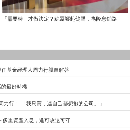
「需要時」才做決定？鮑爾響起鴿聲，為降息鋪路
0A擬任基金經理人周力行親自解答
區的最好時機
理人周力行： 「我只買，連自己都想抱的公司。」
股＋多重資產入息，進可攻退可守