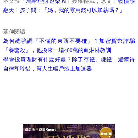
本文獲「
馬哈理財遊樂園
」授權轉載，原文：
物價漲
翻天！孩子問：「媽，我的零用錢可以加薪嗎？」
延伸閱讀
為何總強調「不懂的東西不要碰」？加密貨幣詐騙
「養套殺」，他換來一場400萬的血淋淋教訓
學會投資理財有什麼好處？除了存錢、賺錢，還懂得
自律和珍惜，幫人生帳戶裝上加速器