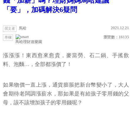
錢「加薪」嗎？理財媽媽馬哈建議
「要」，加碼解決6疑問
2021.12.21
馬哈
撰文者
瀏覽數：
16135
專欄
馬哈理財遊樂園
漲漲漲！東西愈來愈貴，麥當勞、石二鍋、手搖飲
料、泡麵…，全部都漲價了！
如果物價一直上漲，通貨膨脹把新台幣變小了，大人
會期待老闆調漲薪水，那如果是有給孩子零用錢的父
母，該不該增加孩子的零用錢呢？