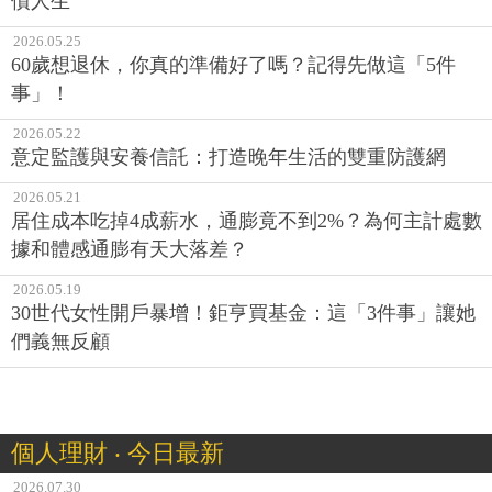
債人生
2026.05.25
60歲想退休，你真的準備好了嗎？記得先做這「5件
事」！
2026.05.22
意定監護與安養信託：打造晚年生活的雙重防護網
2026.05.21
居住成本吃掉4成薪水，通膨竟不到2%？為何主計處數
據和體感通膨有天大落差？
2026.05.19
30世代女性開戶暴增！鉅亨買基金：這「3件事」讓她
們義無反顧
個人理財 ‧ 今日最新
2026.07.30