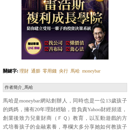
關鍵字:
理財
通膨
零用錢
央行
馬哈
moneybar
作者簡介_馬哈
馬哈是moneybar網站創辦人，同時也是一位13歲孩子
的媽媽，擁有20年理財經驗，曾負責Yahoo財經頻道，
創業後致力兒童財商（ＦＱ）教育，以互動遊戲的方
式培養孩子的金融素養，專欄大多分享她如何教孩子