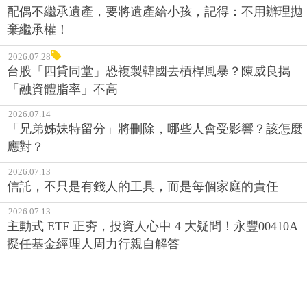
配偶不繼承遺產，要將遺產給小孩，記得：不用辦理拋
棄繼承權！
2026.07.28
台股「四貸同堂」恐複製韓國去槓桿風暴？陳威良揭
「融資體脂率」不高
2026.07.14
「兄弟姊妹特留分」將刪除，哪些人會受影響？該怎麼
應對？
2026.07.13
信託，不只是有錢人的工具，而是每個家庭的責任
2026.07.13
主動式 ETF 正夯，投資人心中 4 大疑問！永豐00410A
擬任基金經理人周力行親自解答