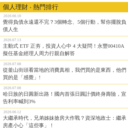
個人理財 ‧ 熱門排行
2026.06.10
覺得負債永遠還不完？3個轉念、5個行動，幫你擺脫負
債人生
2026.07.13
主動式 ETF 正夯，投資人心中 4 大疑問！永豐00410A
擬任基金經理人周力行親自解答
2026.07.08
從釜山街頭看當地的消費真相，我們買的是東西，他們
買的是「感覺」!
2026.07.08
哈日族的日圓新出路！國內首張日圓計價終身壽險，宣
告利率喊到3%
2026.06.12
大繼承時代，兄弟姊妹搶房大作戰？資深地政士：繼承
房產小心「這些事」！