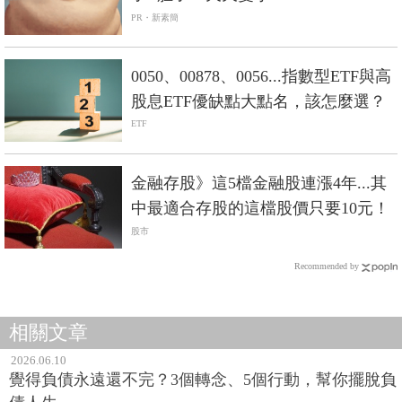
PR・新素簡
0050、00878、0056...指數型ETF與高
股息ETF優缺點大點名，該怎麼選？
ETF
金融存股》這5檔金融股連漲4年...其
中最適合存股的這檔股價只要10元！
股市
Recommended by
相關文章
2026.06.10
覺得負債永遠還不完？3個轉念、5個行動，幫你擺脫負