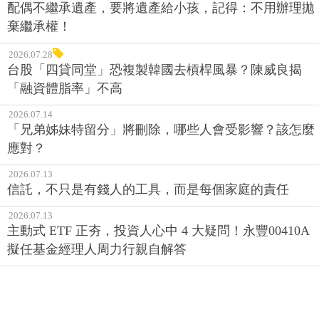
配偶不繼承遺產，要將遺產給小孩，記得：不用辦理拋
棄繼承權！
2026.07.28
台股「四貸同堂」恐複製韓國去槓桿風暴？陳威良揭
「融資體脂率」不高
2026.07.14
「兄弟姊妹特留分」將刪除，哪些人會受影響？該怎麼
應對？
2026.07.13
信託，不只是有錢人的工具，而是每個家庭的責任
2026.07.13
主動式 ETF 正夯，投資人心中 4 大疑問！永豐00410A
擬任基金經理人周力行親自解答