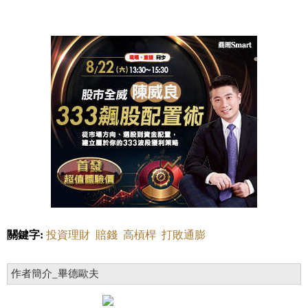
關鍵字:
投資理財
賠錢
高槓桿
打敗通膨
作者簡介_畢德歐夫