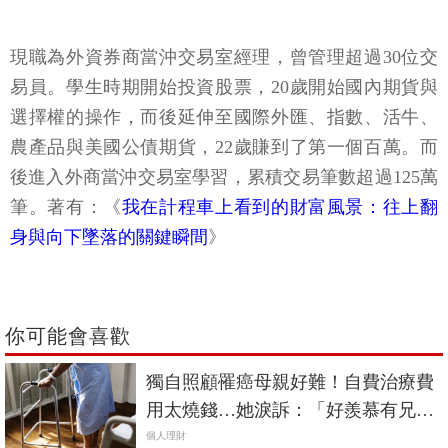
現職為外資券商當沖交易室經理，曾管理超過30位交
易員。學生時期開始投資股票，20歲開始國內期貨與
選擇權的操作，而後延伸至國際外匯、指數、活牛、
農產品與美國公債期貨，22歲賺到了第一個百萬。而
後進入外商當沖交易室學習，累積交易筆數超過125萬
筆。著有：《
我在計程車上看到的財富風景：往上翻
身與向下墜落的關鍵瞬間
》
你可能會喜歡
獨自照顧罹癌母親好難！自費治療費
用太燒錢…她淚訴：「好羨慕有兄弟
姐妹的人」
個人理財