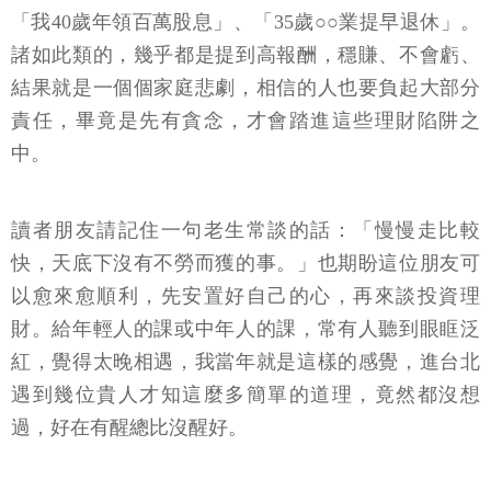
「我40歲年領百萬股息」、「35歲○○業提早退休」。
諸如此類的，幾乎都是提到高報酬，穩賺、不會虧、
結果就是一個個家庭悲劇，相信的人也要負起大部分
責任，畢竟是先有貪念，才會踏進這些理財陷阱之
中。
讀者朋友請記住一句老生常談的話：「慢慢走比較
快，天底下沒有不勞而獲的事。」也期盼這位朋友可
以愈來愈順利，先安置好自己的心，再來談投資理
財。給年輕人的課或中年人的課，常有人聽到眼眶泛
紅，覺得太晚相遇，我當年就是這樣的感覺，進台北
遇到幾位貴人才知這麼多簡單的道理，竟然都沒想
過，好在有醒總比沒醒好。