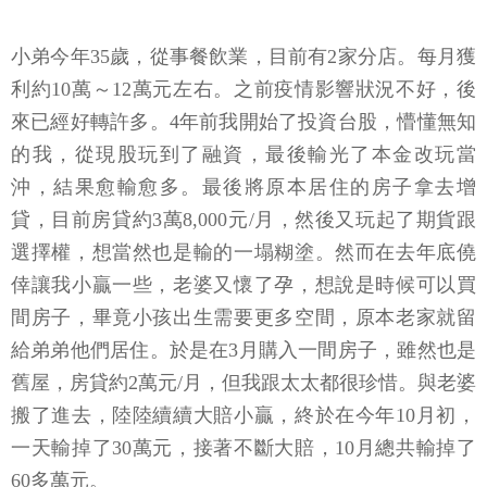
小弟今年35歲，從事餐飲業，目前有2家分店。每月獲
利約10萬～12萬元左右。之前疫情影響狀況不好，後
來已經好轉許多。4年前我開始了投資台股，懵懂無知
的我，從現股玩到了融資，最後輸光了本金改玩當
沖，結果愈輸愈多。最後將原本居住的房子拿去增
貸，目前房貸約3萬8,000元/月，然後又玩起了期貨跟
選擇權，想當然也是輸的一塌糊塗。然而在去年底僥
倖讓我小贏一些，老婆又懷了孕，想說是時候可以買
間房子，畢竟小孩出生需要更多空間，原本老家就留
給弟弟他們居住。於是在3月購入一間房子，雖然也是
舊屋，房貸約2萬元/月，但我跟太太都很珍惜。與老婆
搬了進去，陸陸續續大賠小贏，終於在今年10月初，
一天輸掉了30萬元，接著不斷大賠，10月總共輸掉了
60多萬元。