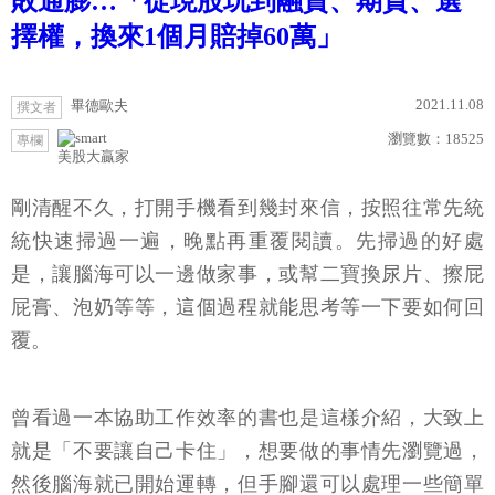
敗通膨…「從現股玩到融資、期貨、選
擇權，換來1個月賠掉60萬」
2021.11.08
畢德歐夫
撰文者
瀏覽數：
18525
專欄
美股大贏家
剛清醒不久，打開手機看到幾封來信，按照往常先統
統快速掃過一遍，晚點再重覆閱讀。先掃過的好處
是，讓腦海可以一邊做家事，或幫二寶換尿片、擦屁
屁膏、泡奶等等，這個過程就能思考等一下要如何回
覆。
曾看過一本協助工作效率的書也是這樣介紹，大致上
就是「不要讓自己卡住」，想要做的事情先瀏覽過，
然後腦海就已開始運轉，但手腳還可以處理一些簡單