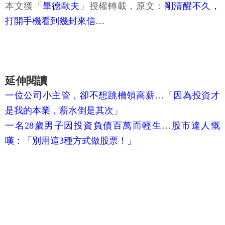
本文獲「
畢德歐夫
」授權轉載，原文：
剛清醒不久，
打開手機看到幾封來信…
延伸閱讀
一位公司小主管，卻不想跳槽領高薪…「因為投資才
是我的本業，薪水倒是其次」
一名28歲男子因投資負債百萬而輕生…股市達人慨
嘆：「別用這3種方式做股票！」