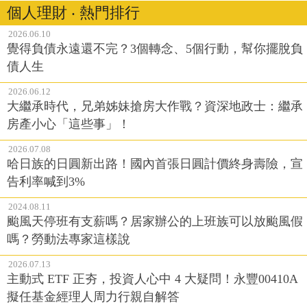
個人理財 ‧ 熱門排行
2026.06.10
覺得負債永遠還不完？3個轉念、5個行動，幫你擺脫負
債人生
2026.06.12
大繼承時代，兄弟姊妹搶房大作戰？資深地政士：繼承
房產小心「這些事」！
2026.07.08
哈日族的日圓新出路！國內首張日圓計價終身壽險，宣
告利率喊到3%
2024.08.11
颱風天停班有支薪嗎？居家辦公的上班族可以放颱風假
嗎？勞動法專家這樣說
2026.07.13
主動式 ETF 正夯，投資人心中 4 大疑問！永豐00410A
擬任基金經理人周力行親自解答