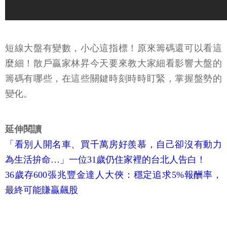
短線大盤有變數，小心這指標！原來籌碼還可以看這
麼細！散戶贏家林昇今天要來教大家細看影響大盤的
籌碼有哪些，在這些關鍵時刻時時盯緊，掌握盤勢的
變化。
延伸閱讀
「看別人開名車、買千萬房好羨慕，自己卻沒有動力
為生活拚命…」一位31歲仍住家裡的台北人告白！
36歲存600張兆豐金達人大俠：穩定追求5%報酬率，
最終可能賺贏飆股