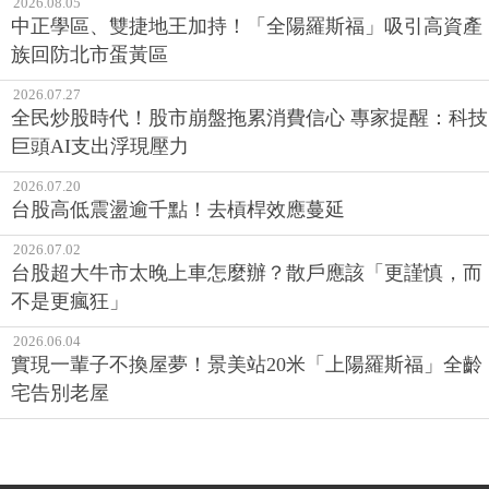
2026.08.05
中正學區、雙捷地王加持！「全陽羅斯福」吸引高資產
族回防北市蛋黃區
2026.07.27
全民炒股時代！股市崩盤拖累消費信心 專家提醒：科技
巨頭AI支出浮現壓力
2026.07.20
台股高低震盪逾千點！去槓桿效應蔓延
2026.07.02
台股超大牛市太晚上車怎麼辦？散戶應該「更謹慎，而
不是更瘋狂」
2026.06.04
實現一輩子不換屋夢！景美站20米「上陽羅斯福」全齡
宅告別老屋