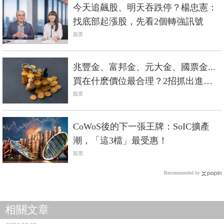
今天追飆股、明天吞跌停？楊忠憲：
找底部起漲股，先看2個轉強訊號
股票
兆豐金、富邦金、元大金、國票金...
買在什麽價位最合理？2招抓出進場
甜美價
股票
CoWoS後的下一張王牌：SoIC擴產
潮，「這3檔」最受惠！
股票
Recommended by
相關文章