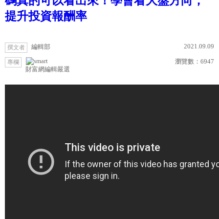
碼真的可以看出來！學會看大盤方向，
提升投資報酬率
2021.09.09
編輯部
撰文者
瀏覽數：
6947
專欄
財富網編輯嚴選