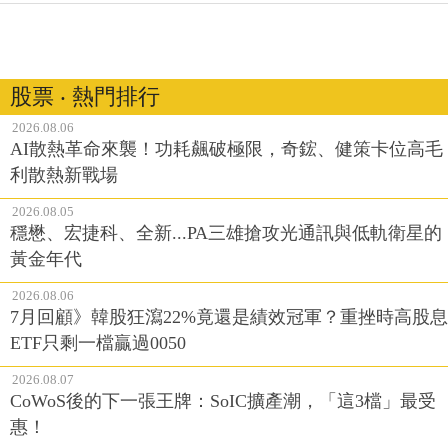
股票 ‧ 熱門排行
2026.08.06
AI散熱革命來襲！功耗飆破極限，奇鋐、健策卡位高毛
利散熱新戰場
2026.08.05
穩懋、宏捷科、全新...PA三雄搶攻光通訊與低軌衛星的
黃金年代
2026.08.06
7月回顧》韓股狂瀉22%竟還是績效冠軍？重挫時高股息
ETF只剩一檔贏過0050
2026.08.07
CoWoS後的下一張王牌：SoIC擴產潮，「這3檔」最受
惠！