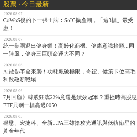
股票 ‧ 今日最新
2026.08.07
CoWoS後的下一張王牌：SoIC擴產潮，「這3檔」最受
惠！
2026.08.07
統一集團退出健身業！高齡化商機、健康意識抬頭...同
一陣風，健身三巨頭命運大不同？
2026.08.06
AI散熱革命來襲！功耗飆破極限，奇鋐、健策卡位高毛
利散熱新戰場
2026.08.06
7月回顧》韓股狂瀉22%竟還是績效冠軍？重挫時高股息
ETF只剩一檔贏過0050
2026.08.05
穩懋、宏捷科、全新...PA三雄搶攻光通訊與低軌衛星的
黃金年代