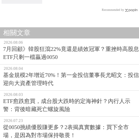
Recommended by
相關文章
2026.08.06
7月回顧》韓股狂瀉22%竟還是績效冠軍？重挫時高股息
ETF只剩一檔贏過0050
2026.08.04
基金規模2年增近70%！第一金投信董事長尤昭文：投信
迎向大資產管理時代
2026.08.03
ETF愈跌愈買，成台股大跌時的定海神針？內行人示
警：背後暗藏死亡螺旋風險
2026.07.23
從0050挑績優股賺更多？2表揭真實數據：買下全市
場，是因為對市場保持敬畏！