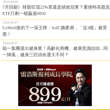
2026.08.06
7月回顧》韓股狂瀉22%竟還是績效冠軍？重挫時高股息
ETF只剩一檔贏過0050
2026.08.07
CoWoS後的下一張王牌：SoIC擴產潮，「這3檔」最受
惠！
2026.08.07
統一集團退出健身業！高齡化商機、健康意識抬頭...同
一陣風，健身三巨頭命運大不同？