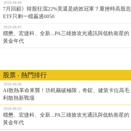
2026.08.06
7月回顧》韓股狂瀉22%竟還是績效冠軍？重挫時高股息
ETF只剩一檔贏過0050
2026.08.05
穩懋、宏捷科、全新...PA三雄搶攻光通訊與低軌衛星的
黃金年代
股票 ‧ 熱門排行
2026.08.06
AI散熱革命來襲！功耗飆破極限，奇鋐、健策卡位高毛
利散熱新戰場
2026.08.05
穩懋、宏捷科、全新...PA三雄搶攻光通訊與低軌衛星的
黃金年代