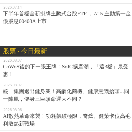
2026.07.14
下半年首檔全新掛牌主動式台股ETF ，7/15 主動第一金
優股息00408A上市
股票 ‧ 今日最新
2026.08.07
CoWoS後的下一張王牌：SoIC擴產潮，「這3檔」最受
惠！
2026.08.07
統一集團退出健身業！高齡化商機、健康意識抬頭...同
一陣風，健身三巨頭命運大不同？
2026.08.06
AI散熱革命來襲！功耗飆破極限，奇鋐、健策卡位高毛
利散熱新戰場