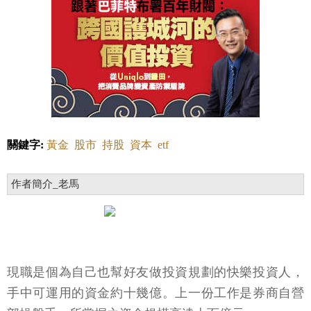
關鍵字:
黃金
股市
持股
資本
etf
作者簡介_老馬
現職是個為自己也幫好友做投資規劃的快樂投資人，
手中可運用的資金約十幾億。上一份工作是券商自營