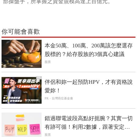
部操盤手，所掌握之資金規模高達上百億元。
你可能會喜歡
本金50萬、100萬、200萬該怎麼選存
股標的？給存股族的3個真心建議
股票
PR
伴侶和妳一起預防HPV，才有資格說
愛妳！
PR・台灣癌症基金會
錯過聯電波段高點好扼腕？其實一切
有跡可循！利用2數據，跟著安定買
盤做多勝率大
股票