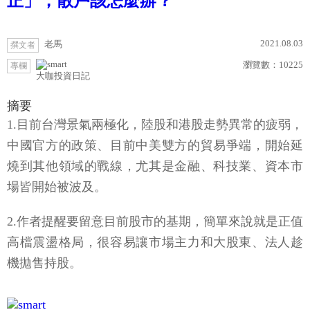
正」，散戶該怎麼辦？
2021.08.03
老馬
撰文者
瀏覽數：
10225
專欄
大咖投資日記
摘要
1.目前台灣景氣兩極化，陸股和港股走勢異常的疲弱，
中國官方的政策、目前中美雙方的貿易爭端，開始延
燒到其他領域的戰線，尤其是金融、科技業、資本市
場皆開始被波及。
2.作者提醒要留意目前股市的基期，簡單來說就是正值
高檔震盪格局，很容易讓市場主力和大股東、法人趁
機拋售持股。