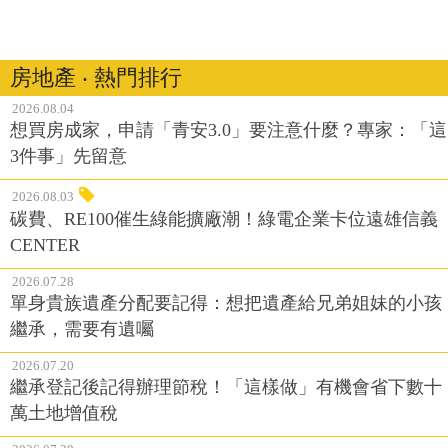
房地產 ‧ 熱門排行
2026.08.04
想買房成家，申請「青安3.0」要注意什麼？專家：「這
3件事」先留意
2026.08.03
碳費、RE100催生綠能擴廠潮！綠電企業卡位遠雄信義
CENTER
2026.07.28
單身貴族遺產分配要記得：想把遺產給兄弟姐妹的小孩
繼承，需要有遺囑
2026.07.20
繼承登記後記得辦理節稅！「這樣做」有機會省下數十
萬土地增值稅