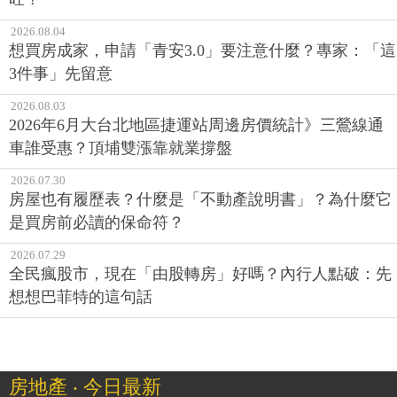
2026.08.04
想買房成家，申請「青安3.0」要注意什麼？專家：「這
3件事」先留意
2026.08.03
2026年6月大台北地區捷運站周邊房價統計》三鶯線通
車誰受惠？頂埔雙漲靠就業撐盤
2026.07.30
房屋也有履歷表？什麼是「不動產說明書」？為什麼它
是買房前必讀的保命符？
2026.07.29
全民瘋股市，現在「由股轉房」好嗎？內行人點破：先
想想巴菲特的這句話
房地產 ‧ 今日最新