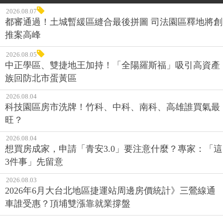
2026.08.07
都審通過！土城暫緩區縫合最後拼圖 司法園區釋地將創
推案高峰
2026.08.05
中正學區、雙捷地王加持！「全陽羅斯福」吸引高資產
族回防北市蛋黃區
2026.08.04
科技園區房市洗牌！竹科、中科、南科、高雄誰買氣最
旺？
2026.08.04
想買房成家，申請「青安3.0」要注意什麼？專家：「這
3件事」先留意
2026.08.03
2026年6月大台北地區捷運站周邊房價統計》三鶯線通
車誰受惠？頂埔雙漲靠就業撐盤