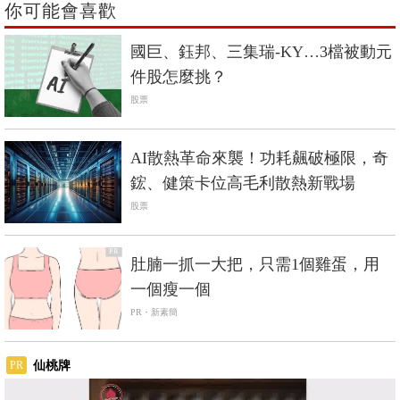
你可能會喜歡
國巨、鈺邦、三集瑞-KY…3檔被動元
件股怎麼挑？
股票
AI散熱革命來襲！功耗飆破極限，奇
鋐、健策卡位高毛利散熱新戰場
股票
PR
肚腩一抓一大把，只需1個雞蛋，用
一個瘦一個
PR・新素簡
仙桃牌
PR