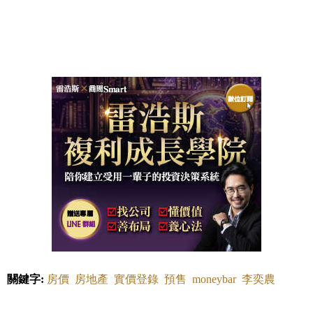
關鍵字:
房價
房地產
實價登錄
預售
moneybar
李奕農