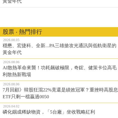
黃金年代
股票 ‧ 熱門排行
2026.08.05
穩懋、宏捷科、全新...PA三雄搶攻光通訊與低軌衛星的
黃金年代
2026.08.06
AI散熱革命來襲！功耗飆破極限，奇鋐、健策卡位高毛
利散熱新戰場
2026.08.06
7月回顧》韓股狂瀉22%竟還是績效冠軍？重挫時高股息
ETF只剩一檔贏過0050
2026.04.02
磷化銦成稀缺物資，「5台廠」坐收戰略紅利