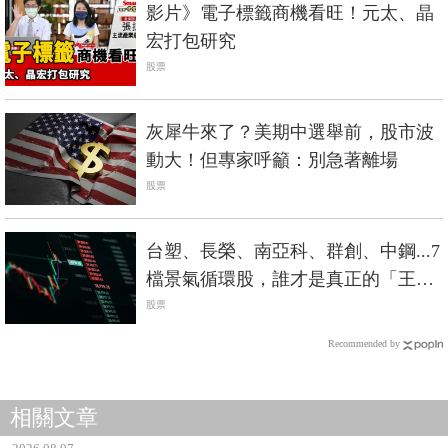
影片》電子標籤商機看旺！元太、晶
宏打包研究
股票
灰犀牛來了？美期中選舉前，股市波
動大！但專家呼籲：別急著離場
股票
台塑、長榮、南亞科、群創、中鋼...7
檔景氣循環股，誰才是真正的「王
者」？
股票
Recommended by
相關文章