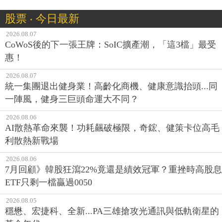
股票 ‧ 今日最新
2026.08.07
CoWoS後的下一張王牌：SoIC擴產潮，「這3檔」最受
惠！
2026.08.07
統一集團退出健身業！高齡化商機、健康意識抬頭...同
一陣風，健身三巨頭命運大不同？
2026.08.06
AI散熱革命來襲！功耗飆破極限，奇鋐、健策卡位高毛
利散熱新戰場
2026.08.06
7月回顧》韓股狂瀉22%竟還是績效冠軍？重挫時高股息
ETF只剩一檔贏過0050
2026.08.05
穩懋、宏捷科、全新...PA三雄搶攻光通訊與低軌衛星的