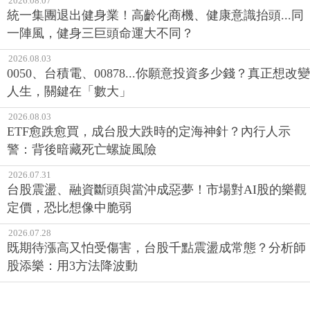
2026.08.07
統一集團退出健身業！高齡化商機、健康意識抬頭...同
一陣風，健身三巨頭命運大不同？
2026.08.03
0050、台積電、00878...你願意投資多少錢？真正想改變
人生，關鍵在「數大」
2026.08.03
ETF愈跌愈買，成台股大跌時的定海神針？內行人示
警：背後暗藏死亡螺旋風險
2026.07.31
台股震盪、融資斷頭與當沖成惡夢！市場對AI股的樂觀
定價，恐比想像中脆弱
2026.07.28
既期待漲高又怕受傷害，台股千點震盪成常態？分析師
股添樂：用3方法降波動