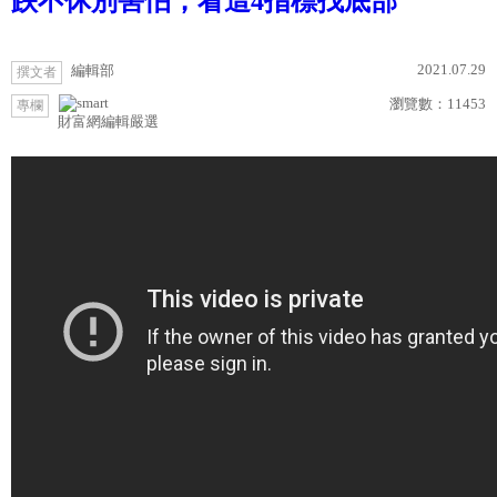
跌不休別害怕，看這4指標找底部
2021.07.29
編輯部
撰文者
瀏覽數：
11453
專欄
財富網編輯嚴選