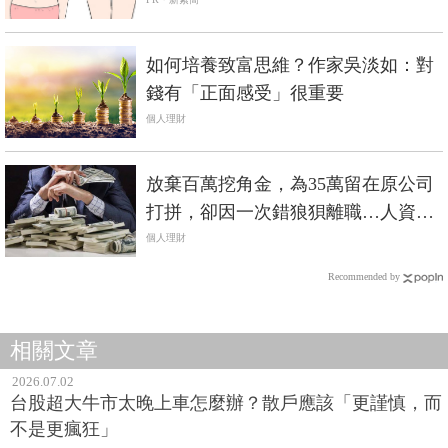
如何培養致富思維？作家吳淡如：對
錢有「正面感受」很重要
個人理財
放棄百萬挖角金，為35萬留在原公司
打拼，卻因一次錯狼狽離職…人資主
管勸：別把離職當加薪談判籌碼
個人理財
Recommended by
相關文章
2026.07.02
台股超大牛市太晚上車怎麼辦？散戶應該「更謹慎，而
不是更瘋狂」