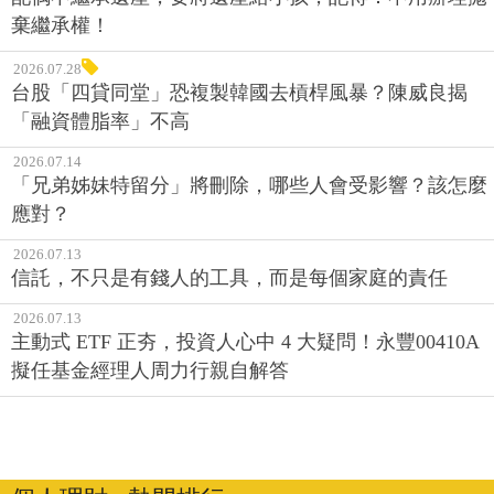
棄繼承權！
2026.07.28
台股「四貸同堂」恐複製韓國去槓桿風暴？陳威良揭
「融資體脂率」不高
2026.07.14
「兄弟姊妹特留分」將刪除，哪些人會受影響？該怎麼
應對？
2026.07.13
信託，不只是有錢人的工具，而是每個家庭的責任
2026.07.13
主動式 ETF 正夯，投資人心中 4 大疑問！永豐00410A
擬任基金經理人周力行親自解答