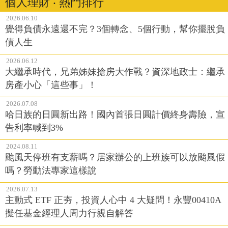
個人理財 ‧ 熱門排行
2026.06.10
覺得負債永遠還不完？3個轉念、5個行動，幫你擺脫負
債人生
2026.06.12
大繼承時代，兄弟姊妹搶房大作戰？資深地政士：繼承
房產小心「這些事」！
2026.07.08
哈日族的日圓新出路！國內首張日圓計價終身壽險，宣
告利率喊到3%
2024.08.11
颱風天停班有支薪嗎？居家辦公的上班族可以放颱風假
嗎？勞動法專家這樣說
2026.07.13
主動式 ETF 正夯，投資人心中 4 大疑問！永豐00410A
擬任基金經理人周力行親自解答