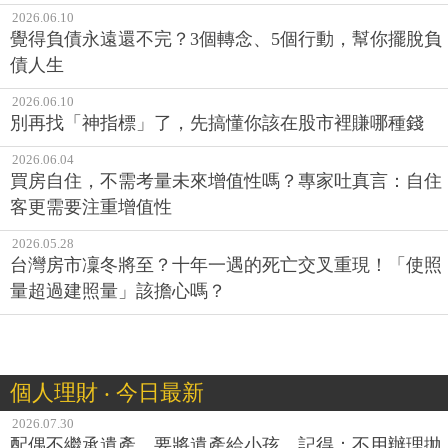
2026.06.10
覺得負債永遠還不完？3個轉念、5個行動，幫你擺脫負
債人生
2026.06.10
別再找「神指標」了，先搞懂你該在股市裡賺哪種錢
2026.06.04
買房自住，不需考量未來增值性嗎？專家吐真言：自住
客更需要注重增值性
2026.05.28
台灣房市凜冬將至？十年一遇的死亡交叉重現！「使照
量超過建照量」該擔心嗎？
個人理財 ‧ 今日最新
2026.07.30
配偶不繼承遺產，要將遺產給小孩，記得：不用辦理拋