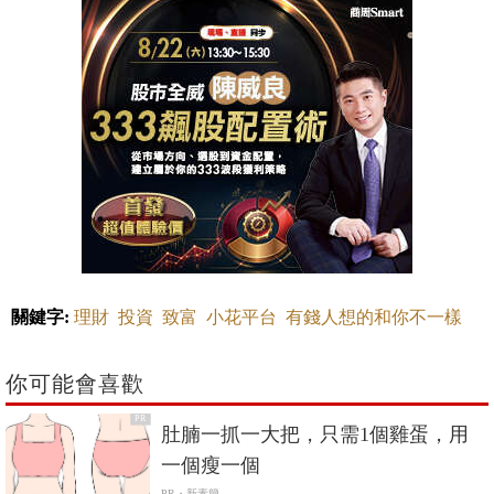
關鍵字:
理財
投資
致富
小花平台
有錢人想的和你不一樣
你可能會喜歡
PR
肚腩一抓一大把，只需1個雞蛋，用
一個瘦一個
PR・新素簡