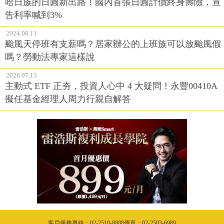
哈日族的日圓新出路！國內首張日圓計價終身壽險，宣
告利率喊到3%
2024.08.11
颱風天停班有支薪嗎？居家辦公的上班族可以放颱風假
嗎？勞動法專家這樣說
2026.07.13
主動式 ETF 正夯，投資人心中 4 大疑問！永豐00410A
擬任基金經理人周力行親自解答
客戶服務專線：02-2510-8888傳真：02-2503-6989