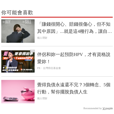
你可能會喜歡
「賺錢很開心、賠錢很傷心，但不知
其中原因」...就是這4種行為，讓自己
投資受委屈
個人理財
PR
伴侶和妳一起預防HPV，才有資格說
愛妳！
PR・台灣癌症基金會
覺得負債永遠還不完？3個轉念、5個
行動，幫你擺脫負債人生
個人理財
Recommended by