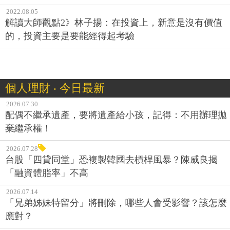
2022.08.05
解讀大師觀點2》林子揚：在投資上，新意是沒有價值
的，投資主要是要能經得起考驗
個人理財 ‧ 今日最新
2026.07.30
配偶不繼承遺產，要將遺產給小孩，記得：不用辦理拋
棄繼承權！
2026.07.28
台股「四貸同堂」恐複製韓國去槓桿風暴？陳威良揭
「融資體脂率」不高
2026.07.14
「兄弟姊妹特留分」將刪除，哪些人會受影響？該怎麼
應對？