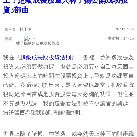
上！超級成長股達人林子揚公開成功投
資3部曲
2021.06.02
林子揚
撰文者
瀏覽數：
34765
專欄
林子揚的超級成長股觀察
我在《
超級成長股投資法則
》一書裡，曾經多次提及
投資人必須要做功課，也就是必須要求自己每天固定
投入起碼以上的時間在股票投資上，重點是功課要自
己做。我還特別提出來，眾人皆習以為常，把收看電
視財經節目當成是投資股票每天必備的功課，但這並
不算是做功課。我的這番看法引發不少讀者的興趣，
紛紛留言希望我能夠再詳細說明。
世界上除了賭博、中樂透、或突然天上掉下的財產繼