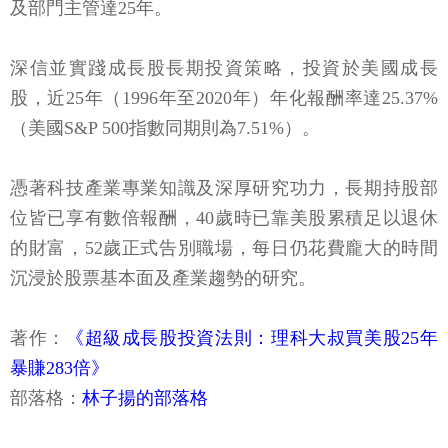
及部門主管達25年。
深信並實踐成長股長期投資策略，投資於美國成長
股，近25年（1996年至2020年）年化報酬率達25.37%
（美國S&P 500指數同期則為7.51%）。
憑著科技產業專業知識及深厚研究功力，長期持股部
位皆已享有數倍報酬，40歲時已靠美股累積足以退休
的財富，52歲正式告別職場，每日仍花費龐大的時間
沉浸於股票基本面及產業趨勢的研究。
著作：
《超級成長股投資法則：理科大叔買美股25年
暴賺283倍》
部落格：
林子揚的部落格