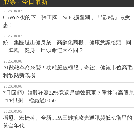
股票 ‧ 今日最新
2026.08.07
CoWoS後的下一張王牌：SoIC擴產潮，「這3檔」最受
惠！
2026.08.07
統一集團退出健身業！高齡化商機、健康意識抬頭...同
一陣風，健身三巨頭命運大不同？
2026.08.06
AI散熱革命來襲！功耗飆破極限，奇鋐、健策卡位高毛
利散熱新戰場
2026.08.06
7月回顧》韓股狂瀉22%竟還是績效冠軍？重挫時高股息
ETF只剩一檔贏過0050
2026.08.05
穩懋、宏捷科、全新...PA三雄搶攻光通訊與低軌衛星的
黃金年代