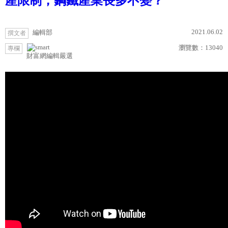
產限制，鋼鐵產業長多不變？
2021.06.02
編輯部
撰文者
瀏覽數：
13040
專欄
財富網編輯嚴選