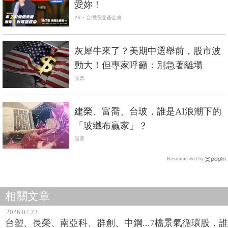
愛妳！
PR・台灣癌症基金會
灰犀牛來了？美期中選舉前，股市波
動大！但專家呼籲：別急著離場
股票
建榮、富喬、台玻，誰是AI浪潮下的
「玻纖布贏家」？
股票
Recommended by
相關文章
2026.07.23
台塑、長榮、南亞科、群創、中鋼...7檔景氣循環股，誰