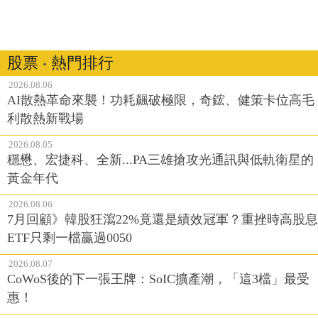
股票 ‧ 熱門排行
2026.08.06
AI散熱革命來襲！功耗飆破極限，奇鋐、健策卡位高毛
利散熱新戰場
2026.08.05
穩懋、宏捷科、全新...PA三雄搶攻光通訊與低軌衛星的
黃金年代
2026.08.06
7月回顧》韓股狂瀉22%竟還是績效冠軍？重挫時高股息
ETF只剩一檔贏過0050
2026.08.07
CoWoS後的下一張王牌：SoIC擴產潮，「這3檔」最受
惠！