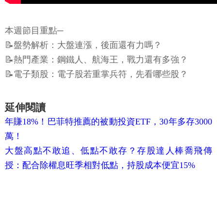
本週節目重點─
📝盤勢解析：大盤連漲，後面還有力嗎？
📝熱門產業：鋼鐵人、航海王，戰力還有多強？
📝電子類股：電子股若重掌兵符，先看哪些股？
延伸閱讀
年賺18%！巴菲特推薦的被動投資ETF，30年多存3000
萬！
大盤高點不敢追、低點不敢存？存股達人棒喬飛傳
授：配合除權息旺季相對低點，持股成本便宜15%