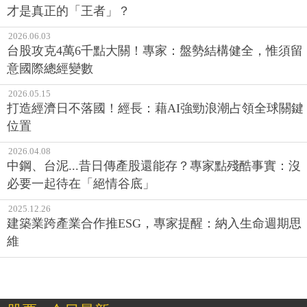
才是真正的「王者」？
2026.06.03
台股攻克4萬6千點大關！專家：盤勢結構健全，惟須留
意國際總經變數
2026.05.15
打造經濟日不落國！經長：藉AI強勁浪潮占領全球關鍵
位置
2026.04.08
中鋼、台泥...昔日傳產股還能存？專家點殘酷事實：沒
必要一起待在「絕情谷底」
2025.12.26
建築業跨產業合作推ESG，專家提醒：納入生命週期思
維