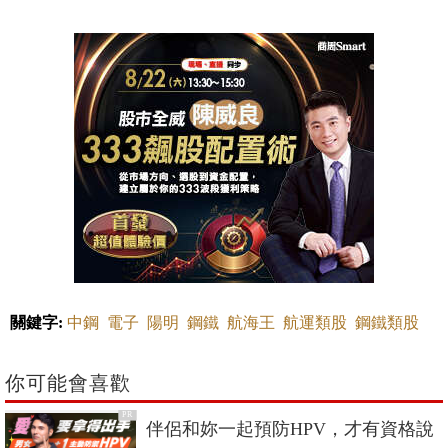
關鍵字:
中鋼
電子
陽明
鋼鐵
航海王
航運類股
鋼鐵類股
你可能會喜歡
PR
伴侶和妳一起預防HPV，才有資格說