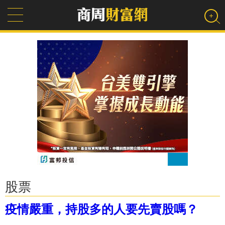
股票
疫情嚴重，持股多的人要先賣股嗎？