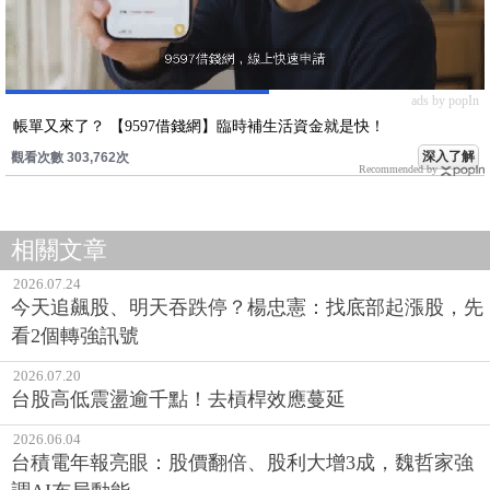
ads by popIn
帳單又來了？ 【9597借錢網】臨時補生活資金就是快！
深入了解
觀看次數 303,762次
Recommended by
相關文章
2026.07.24
今天追飆股、明天吞跌停？楊忠憲：找底部起漲股，先
看2個轉強訊號
2026.07.20
台股高低震盪逾千點！去槓桿效應蔓延
2026.06.04
台積電年報亮眼：股價翻倍、股利大增3成，魏哲家強
調AI布局動能