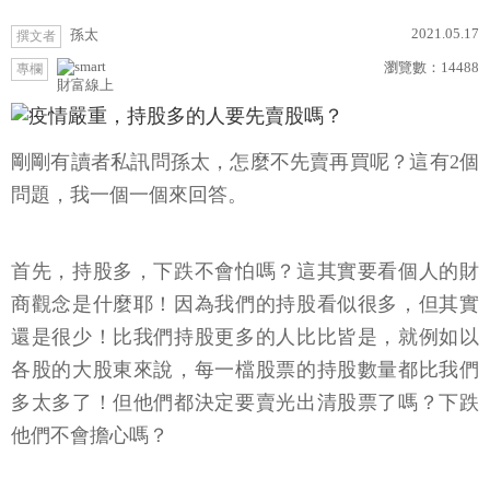
2021.05.17
孫太
撰文者
瀏覽數：
14488
專欄
財富線上
剛剛有讀者私訊問孫太，怎麼不先賣再買呢？這有2個
問題，我一個一個來回答。
首先，持股多，下跌不會怕嗎？這其實要看個人的財
商觀念是什麼耶！因為我們的持股看似很多，但其實
還是很少！比我們持股更多的人比比皆是，就例如以
各股的大股東來說，每一檔股票的持股數量都比我們
多太多了！但他們都決定要賣光出清股票了嗎？下跌
他們不會擔心嗎？
我想他們應該知道幾點：
1.股價變動是短期的，除非跌