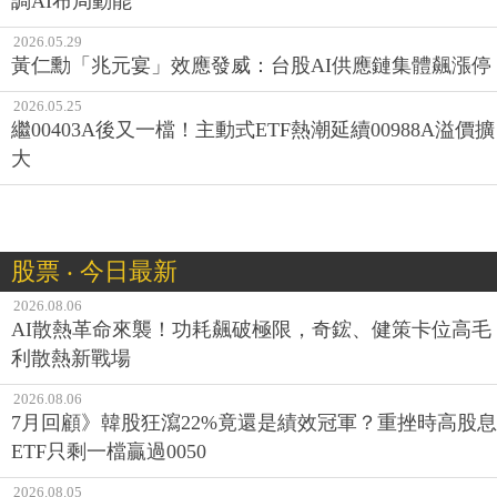
2026.05.29
黃仁勳「兆元宴」效應發威：台股AI供應鏈集體飆漲停
2026.05.25
繼00403A後又一檔！主動式ETF熱潮延續00988A溢價擴
大
股票 ‧ 今日最新
2026.08.06
AI散熱革命來襲！功耗飆破極限，奇鋐、健策卡位高毛
利散熱新戰場
2026.08.06
7月回顧》韓股狂瀉22%竟還是績效冠軍？重挫時高股息
ETF只剩一檔贏過0050
2026.08.05
穩懋、宏捷科、全新...PA三雄搶攻光通訊與低軌衛星的