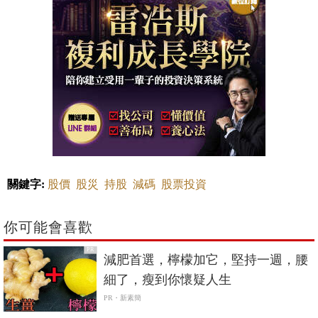
關鍵字:
股價
股災
持股
減碼
股票投資
你可能會喜歡
PR
減肥首選，檸檬加它，堅持一週，腰
細了，瘦到你懷疑人生
PR・新素簡