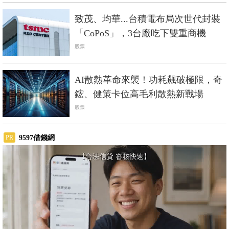
致茂、均華...台積電布局次世代封裝
「CoPoS」，3台廠吃下雙重商機
股票
AI散熱革命來襲！功耗飆破極限，奇
鋐、健策卡位高毛利散熱新戰場
股票
9597借錢網
PR