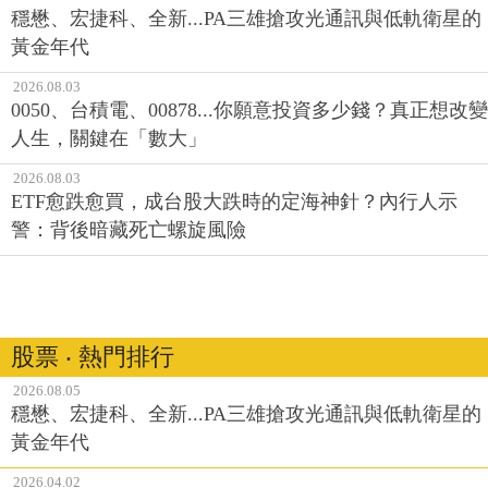
黃金年代
2026.08.03
0050、台積電、00878...你願意投資多少錢？真正想改變
人生，關鍵在「數大」
2026.08.03
ETF愈跌愈買，成台股大跌時的定海神針？內行人示
警：背後暗藏死亡螺旋風險
股票 ‧ 熱門排行
2026.08.05
穩懋、宏捷科、全新...PA三雄搶攻光通訊與低軌衛星的
黃金年代
2026.04.02
磷化銦成稀缺物資，「5台廠」坐收戰略紅利