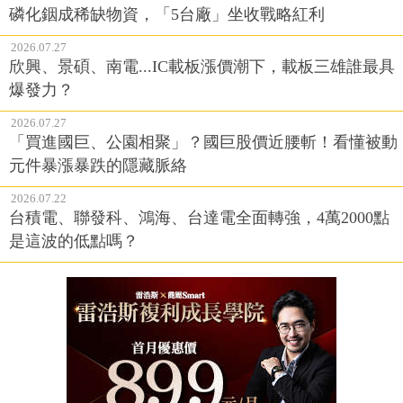
2026.07.27
欣興、景碩、南電...IC載板漲價潮下，載板三雄誰最具
爆發力？
2026.07.27
「買進國巨、公園相聚」？國巨股價近腰斬！看懂被動
元件暴漲暴跌的隱藏脈絡
2026.07.22
台積電、聯發科、鴻海、台達電全面轉強，4萬2000點
是這波的低點嗎？