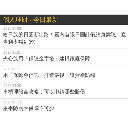
個人理財 ‧ 今日最新
2026.07.08
哈日族的日圓新出路！國內首張日圓計價終身壽險，宣
告利率喊到3%
2026.05.21
夾心族用「保險金字塔」建構家庭保障
2026.05.21
用「保險金信託」打造最後一道資產防線
2026.05.20
車禍理賠全攻略，可以申請哪些賠償
2026.05.13
旅平險兩大保障不可少