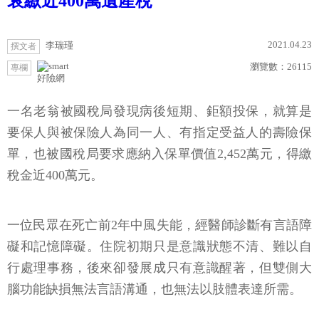
衰繳近400萬遺產稅
2021.04.23
李瑞瑾
撰文者
瀏覽數：
26115
專欄
好險網
一名老翁被國稅局發現病後短期、鉅額投保，就算是
要保人與被保險人為同一人、有指定受益人的壽險保
單，也被國稅局要求應納入保單價值2,452萬元，得繳
稅金近400萬元。
一位民眾在死亡前2年中風失能，經醫師診斷有言語障
礙和記憶障礙。住院初期只是意識狀態不清、難以自
行處理事務，後來卻發展成只有意識醒著，但雙側大
腦功能缺損無法言語溝通，也無法以肢體表達所需。