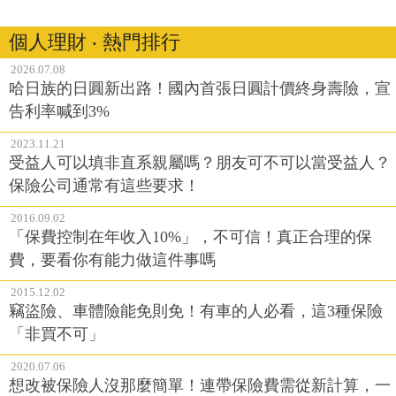
個人理財 ‧ 熱門排行
2026.07.08
哈日族的日圓新出路！國內首張日圓計價終身壽險，宣
告利率喊到3%
2023.11.21
受益人可以填非直系親屬嗎？朋友可不可以當受益人？
保險公司通常有這些要求！
2016.09.02
「保費控制在年收入10%」，不可信！真正合理的保
費，要看你有能力做這件事嗎
2015.12.02
竊盜險、車體險能免則免！有車的人必看，這3種保險
「非買不可」
2020.07.06
想改被保險人沒那麼簡單！連帶保險費需從新計算，一