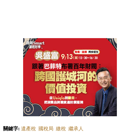
關鍵字:
遺產稅
國稅局
繳稅
繼承人