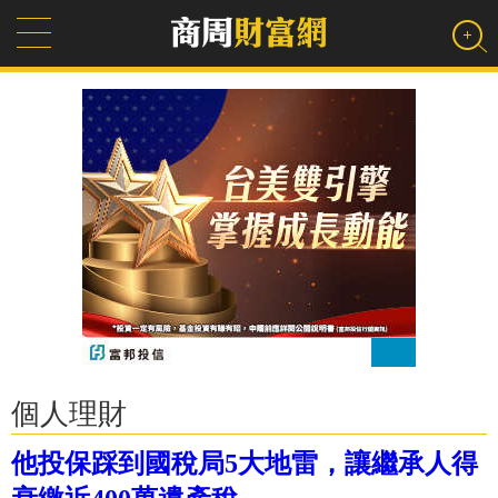
個人理財
他投保踩到國稅局5大地雷，讓繼承人得