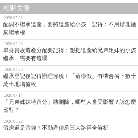
相關文章
2026.07.30
配偶不繼承遺產，要將遺產給小孩，記得：不用辦理拋
棄繼承權！
2026.07.28
單身貴族遺產分配要記得：想把遺產給兄弟姐妹的小孩
繼承，需要有遺囑
2026.07.20
繼承登記後記得辦理節稅！「這樣做」有機會省下數十
萬土地增值稅
2026.07.14
「兄弟姊妹特留分」將刪除，哪些人會受影響？該怎麼
應對？
2026.05.22
留房還是留錢？不動產傳承三大路徑全解析