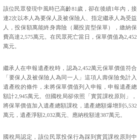
該位民眾發現中風時已高齡81歲，卻在後續1年內，接
連2次以本人為要保人及被保險人、指定繼承人為受益
人，投保額萬能終身壽險（屬投資型保單），繳納保
費高達2,575萬元。在民眾死亡當日，保單價值為2,452
萬元。
繼承人在申報遺產稅時，認為2,452萬元保單價值符合
「要保人及被保險人為同一人」這項人壽保險免計入
遺產稅的條件，未將保單價值列入申報，申報遺產總
額計2,945萬元。但國稅局卻依照「實質課稅原則」，
將保單價值加入遺產總額課稅，遺產總額爆增到5,532
萬元，遺產淨額2,032萬元、應納稅額達387萬元。
國稅局認定，該位民眾投保行為踩到實質課稅原則中