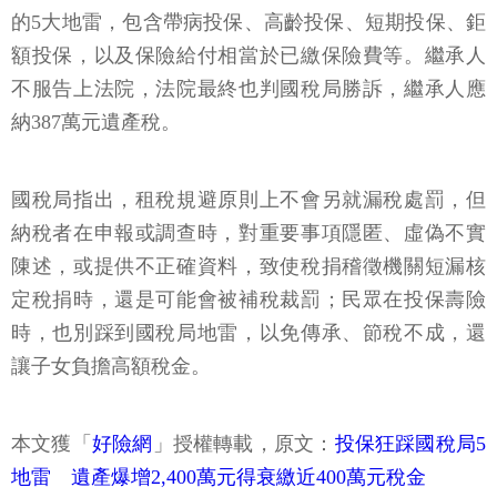
的5大地雷，包含帶病投保、高齡投保、短期投保、鉅
額投保，以及保險給付相當於已繳保險費等。繼承人
不服告上法院，法院最終也判國稅局勝訴，繼承人應
納387萬元遺產稅。
國稅局指出，租稅規避原則上不會另就漏稅處罰，但
納稅者在申報或調查時，對重要事項隱匿、虛偽不實
陳述，或提供不正確資料，致使稅捐稽徵機關短漏核
定稅捐時，還是可能會被補稅裁罰；民眾在投保壽險
時，也別踩到國稅局地雷，以免傳承、節稅不成，還
讓子女負擔高額稅金。
本文獲「
好險網
」授權轉載，原文：
投保狂踩國稅局5
地雷 遺產爆增2,400萬元得衰繳近400萬元稅金