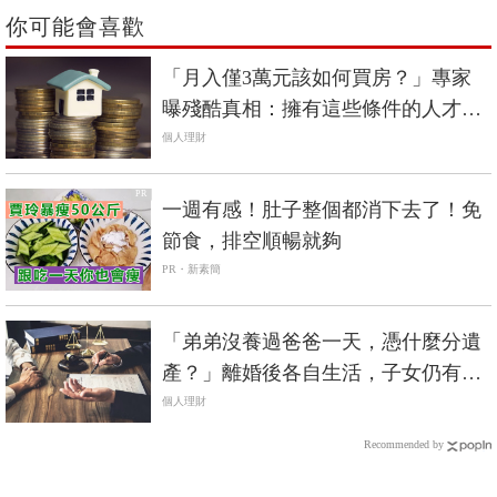
你可能會喜歡
「月入僅3萬元該如何買房？」專家
曝殘酷真相：擁有這些條件的人才買
得起房
個人理財
PR
一週有感！肚子整個都消下去了！免
節食，排空順暢就夠
PR・新素簡
「弟弟沒養過爸爸一天，憑什麼分遺
產？」離婚後各自生活，子女仍有繼
承權？律師給的2點衷心建議...
個人理財
Recommended by