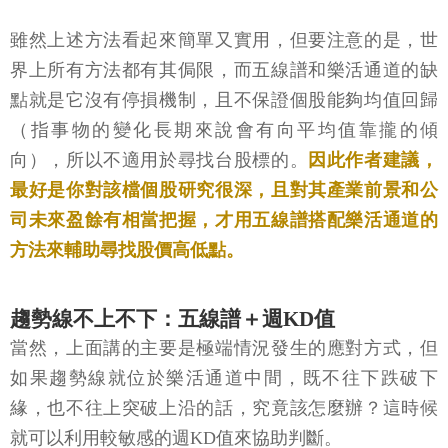
雖然上述方法看起來簡單又實用，但要注意的是，世
界上所有方法都有其侷限，而五線譜和樂活通道的缺
點就是它沒有停損機制，且不保證個股能夠均值回歸
（指事物的變化長期來說會有向平均值靠攏的傾
向），所以不適用於尋找台股標的。
因此作者建議，
最好是你對該檔個股研究很深，且對其產業前景和公
司未來盈餘有相當把握，才用五線譜搭配樂活通道的
方法來輔助尋找股價高低點。
趨勢線不上不下：五線譜＋週KD值
當然，上面講的主要是極端情況發生的應對方式，但
如果趨勢線就位於樂活通道中間，既不往下跌破下
緣，也不往上突破上沿的話，究竟該怎麼辦？這時候
就可以利用較敏感的週KD值來協助判斷。