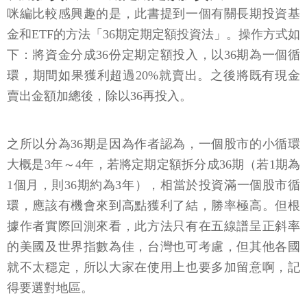
咪編比較感興趣的是，此書提到一個有關長期投資基
金和ETF的方法「36期定期定額投資法」。操作方式如
下：將資金分成36份定期定額投入，以36期為一個循
環，期間如果獲利超過20%就賣出。之後將既有現金
賣出金額加總後，除以36再投入。
之所以分為36期是因為作者認為，一個股市的小循環
大概是3年～4年，若將定期定額拆分成36期（若1期為
1個月，則36期約為3年），相當於投資滿一個股市循
環，應該有機會來到高點獲利了結，勝率極高。但根
據作者實際回測來看，此方法只有在五線譜呈正斜率
的美國及世界指數為佳，台灣也可考慮，但其他各國
就不太穩定，所以大家在使用上也要多加留意啊，記
得要選對地區。