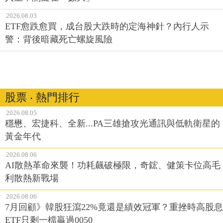
2026.08.03
ETF愈跌愈買，成台股大跌時的定海神針？內行人示
警：背後暗藏死亡螺旋風險
股票 ‧ 熱門排行
2026.08.05
穩懋、宏捷科、全新...PA三雄搶攻光通訊與低軌衛星的
黃金年代
2026.08.06
AI散熱革命來襲！功耗飆破極限，奇鋐、健策卡位高毛
利散熱新戰場
2026.08.06
7月回顧》韓股狂瀉22%竟還是績效冠軍？重挫時高股息
ETF只剩一檔贏過0050