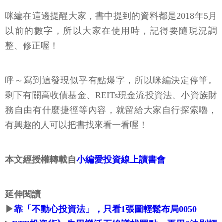
咪編在這邊提醒大家，書中提到的資料都是2018年5月
以前的數字，所以大家在使用時，記得要隨現況調
整、修正喔！
呼～寫到這發現似乎有點爆字，所以咪編決定停筆。
剩下有關高收債基金、REITs現金流投資法、小資族財
務自由有什麼捷徑等內容，就留給大家自行探索嚕，
有興趣的人可以把書找來看一看喔！
本文經授權轉載自
小編愛投資線上讀書會
延伸閱讀
▶
靠「不動心投資法」，只看1張圖輕鬆布局0050