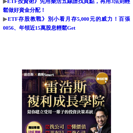
▶
ETF投資術》先用樂活五線譜找買點，再用3法則輕
鬆做好資金分配！
▶
ETF存股教戰》別小看月存5,000元的威力！百張
0056、年領近15萬股息輕鬆Get