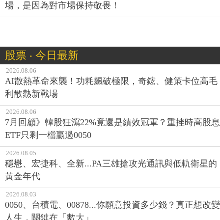
場，是因為對市場保持敬畏！
股票 ‧ 今日最新
2026.08.06
AI散熱革命來襲！功耗飆破極限，奇鋐、健策卡位高毛
利散熱新戰場
2026.08.06
7月回顧》韓股狂瀉22%竟還是績效冠軍？重挫時高股息
ETF只剩一檔贏過0050
2026.08.05
穩懋、宏捷科、全新...PA三雄搶攻光通訊與低軌衛星的
黃金年代
2026.08.03
0050、台積電、00878...你願意投資多少錢？真正想改變
人生，關鍵在「數大」