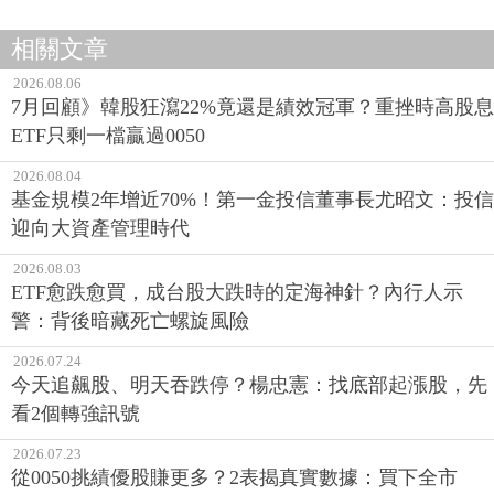
相關文章
2026.08.06
7月回顧》韓股狂瀉22%竟還是績效冠軍？重挫時高股息
ETF只剩一檔贏過0050
2026.08.04
基金規模2年增近70%！第一金投信董事長尤昭文：投信
迎向大資產管理時代
2026.08.03
ETF愈跌愈買，成台股大跌時的定海神針？內行人示
警：背後暗藏死亡螺旋風險
2026.07.24
今天追飆股、明天吞跌停？楊忠憲：找底部起漲股，先
看2個轉強訊號
2026.07.23
從0050挑績優股賺更多？2表揭真實數據：買下全市