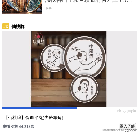
鐘剖析
股票
仙桃牌
PR
ads by popIn
【仙桃牌】保血平丸(去羚羊角)
深入了解
觀看次數 44,213次
Recommended by