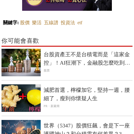
關鍵字:
股價
樂活
五線譜
投資法
etf
你可能會喜歡
台股資產王不是台積電而是「這家金
控」！AI狂潮下，金融股怎麼吃到紅
利？
股票
PR
減肥首選，檸檬加它，堅持一週，腰
細了，瘦到你懷疑人生
PR・新素簡
世界（5347）股價狂飆，會是下一座
護國神山？和台積電有何差異？3分