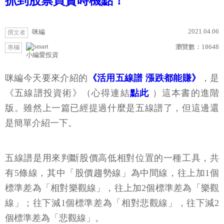
抓到股票買賣時機點！
2021.04.06
咪編
撰文者
瀏覽數：
18648
專欄
小編愛投資
咪編今天要來介紹的
《活用五線譜 漲跌都能賺》
，是
《五線譜投資術》（心得連結
點此
）這本書的進階
版。雖然上一篇已經提過什麼是五線譜了，但這邊還
是簡單介紹一下。
五線譜是用來判斷股價高低相對位置的一種工具，共
有5條線，其中「股價趨勢線」為中間線，往上加1個
標準差為「相對樂觀線」，往上加2個標準差為「樂觀
線」；往下減1個標準差為「相對悲觀線」，往下減2
個標準差為「悲觀線」。