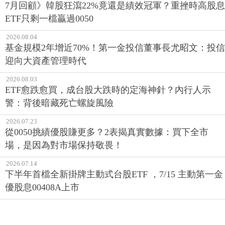
7月回顧》韓股狂瀉22%竟還是績效冠軍？重挫時高股息
ETF只剩一檔贏過0050
2026.08.04
基金規模2年增近70%！第一金投信董事長尤昭文：投信
迎向大資產管理時代
2026.08.03
ETF愈跌愈買，成台股大跌時的定海神針？內行人示
警：背後暗藏死亡螺旋風險
2026.07.23
從0050挑績優股賺更多？2表揭真實數據：買下全市
場，是因為對市場保持敬畏！
2026.07.14
下半年首檔全新掛牌主動式台股ETF ，7/15 主動第一金
優股息00408A上市