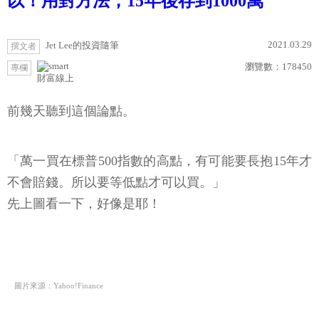
以！用對方法，15年後存到1000萬
2021.03.29
Jet Lee的投資隨筆
撰文者
瀏覽數：
178450
專欄
財富線上
前幾天聽到這個論點。
「萬一買在標普500指數的高點，有可能要長抱15年才
不會賠錢。所以要等低點才可以買。」
先上圖看一下，好像是耶！
圖片來源：Yahoo!Finance