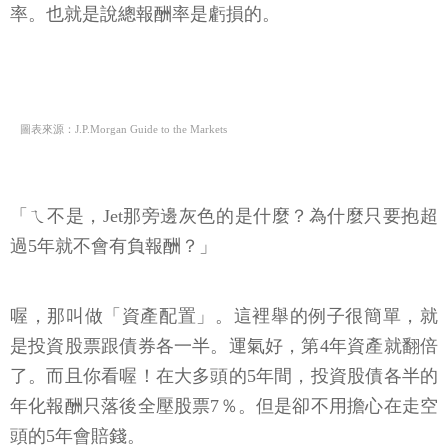
率。也就是說總報酬率是虧損的。
圖表來源：J.P.Morgan Guide to the Markets
「ㄟ不是，Jet那旁邊灰色的是什麼？為什麼只要抱超
過5年就不會有負報酬？」
喔，那叫做「資產配置」。這裡舉的例子很簡單，就
是投資股票跟債券各一半。運氣好，第4年資產就翻倍
了。而且你看喔！在大多頭的5年間，投資股債各半的
年化報酬只落後全壓股票7％。但是卻不用擔心在走空
頭的5年會賠錢。