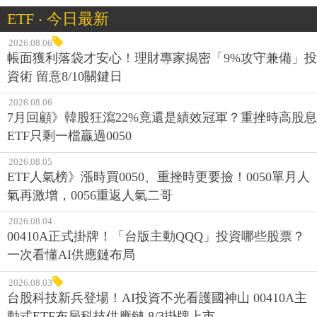
ETF ‧ 今日最新
2026.08.06
帳面獲利落袋才安心！理財專家揭密「9%攻守兼備」投
資術 留意8/10關鍵日
2026.08.06
7月回顧》韓股狂瀉22%竟還是績效冠軍？重挫時高股息
ETF只剩一檔贏過0050
2026.08.05
ETF人氣榜》漲時買0050、重挫時更要撿！0050單月人
氣再激增，0056重返人氣二哥
2026.08.04
00410A正式掛牌！「台版主動QQQ」投資哪些股票？
一次看懂AI供應鏈布局
2026.08.03
台股科技新兵登場！AI投資不光看護國神山 00410A主
動式ETF布局科技供應鏈 8/3掛牌上市