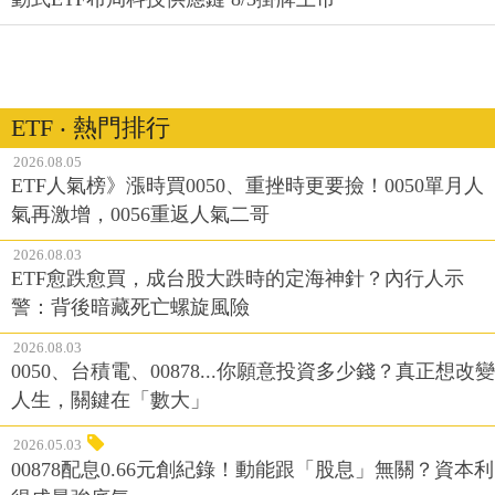
ETF ‧ 熱門排行
2026.08.05
ETF人氣榜》漲時買0050、重挫時更要撿！0050單月人
氣再激增，0056重返人氣二哥
2026.08.03
ETF愈跌愈買，成台股大跌時的定海神針？內行人示
警：背後暗藏死亡螺旋風險
2026.08.03
0050、台積電、00878...你願意投資多少錢？真正想改變
人生，關鍵在「數大」
2026.05.03
00878配息0.66元創紀錄！動能跟「股息」無關？資本利