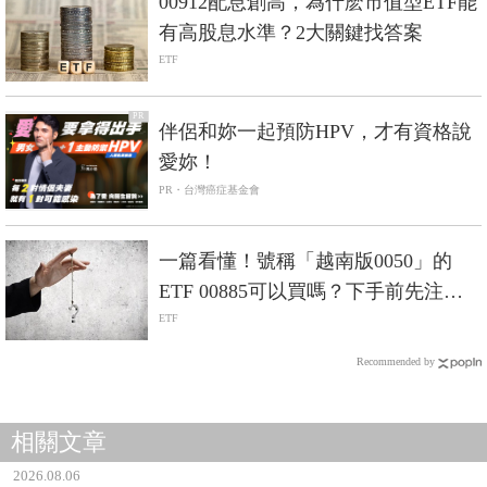
00912配息創高，為什麽市值型ETF能
有高股息水準？2大關鍵找答案
ETF
PR
伴侶和妳一起預防HPV，才有資格說
愛妳！
PR・台灣癌症基金會
一篇看懂！號稱「越南版0050」的
ETF 00885可以買嗎？下手前先注意
這3點！
ETF
Recommended by
相關文章
2026.08.06