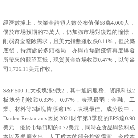
經濟數據上，失業金請領人數公布值僅68萬4,000人，
優於市場預期的73萬人，仍加強市場對復甦的憧憬，
削弱資金避險需求，且美元指數雖收跌0.11%，但於築
底後，持續處於多頭格局，亦與市場對疫情再度爆發
所帶來的觀望互抵，現貨黃金終場收跌0.47%，以每盎
司1,726.11美元作收。
S&P 500 11大板塊漲9跌2，其中通訊服務、資訊科技2
板塊分別收跌0.33%、0.07%，表現最弱；金融、工
業、材料等3板塊皆漲逾1%，表現最佳。成分股中，
Darden Restaurants因於2021財年第3季度的EPS達0.98
美元，優於市場預期的0.72美元，同時在食品與飲料成
本以及餐廳支出、人工成本的部分控管得宜，令成本