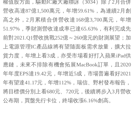
權值股方面，驅動IC廠大廠聯詠（3034）除了2月合併
營收高達87億1,500萬元，年增59.61%，為連續2月創
高之外，2月累積合併營收達168億3,700萬元，年增
51.97%，季財測營收達成率已達65.63%，有利完成先
前對2021.Q1營收挑戰252億～260億元的財測展望；加
上電源管理IC產品線將有望隨面板需求放量，擴大拉
貨力度，年增上看3成，亦受市場看好打入蘋果iPad供
應鏈，未來不排除有機會拓展MacBook訂單，且2020
年年度EPS達19.42元，年增近5成，市場普遍看好2021
年有望達41.17元，年增112%，瑞信、野村發布報告，
將目標價分別上看680元、720元，後續將步入3月營收
公布期，買盤先行卡位，終場收漲6.16%創高。