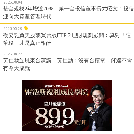
2026.08.04
基金規模2年增近70%！第一金投信董事長尤昭文：投信
迎向大資產管理時代
2026.05.29
複委託買美股或買台版ETF？理財規劃顧問：算對「這
筆稅」才是真正報酬
2025.08.22
黃仁勳旋風來台演講，黃仁勳：沒有台積電，輝達不會
有今天成就