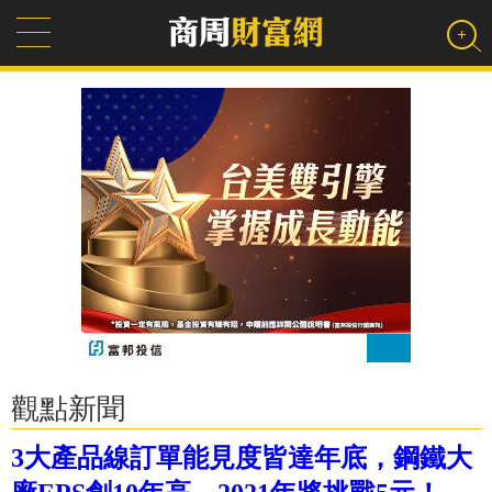
觀點新聞
3大產品線訂單能見度皆達年底，鋼鐵大