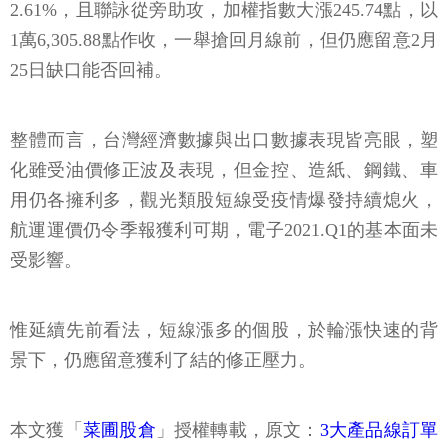
2.61%，且聯詠從旁助攻，加權指數大漲245.74點，以
1萬6,305.88點作收，一舉搶回月線前，但仍應留意2月
25日缺口能否回補。
整體而言，台灣經濟數據與出口數據表現皆亮眼，塑
化雖受油價修正波及表現，但金控、造紙、鋼鐵、車
用仍各擁利多，觀光類股短線受疫情爆發持續熄火，
航運運價仍令季報獲利可期，電子2021.Q1的基本面未
受影響。
惟延續先前看法，短線漲多的個股，於輪漲快速的背
景下，仍應留意獲利了結的修正壓力。
本文獲「
菜圃股倉
」授權轉載，原文：
3大產品線訂單