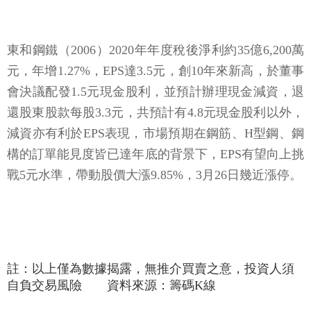
東和鋼鐵（2006）2020年年度稅後淨利約35億6,200萬
元，年增1.27%，EPS達3.5元，創10年來新高，於董事
會決議配發1.5元現金股利，並預計辦理現金減資，退
還股東股款每股3.3元，共預計有4.8元現金股利以外，
減資亦有利於EPS表現，市場預期在鋼筋、H型鋼、鋼
構的訂單能見度皆已達年底的背景下，EPS有望向上挑
戰5元水準，帶動股價大漲9.85%，3月26日幾近漲停。
註：以上僅為數據揭露，無推介買賣之意，投資人須
自負交易風險 資料來源：籌碼K線