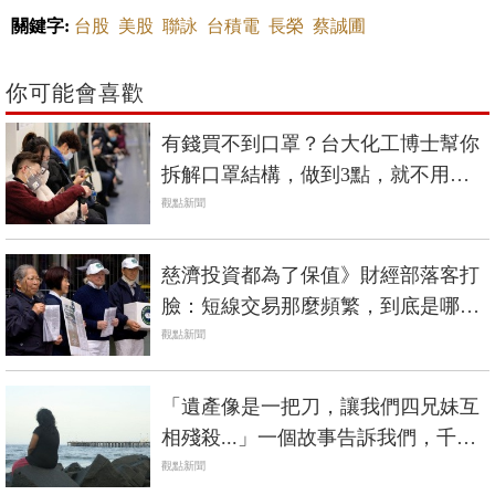
關鍵字:
台股
美股
聯詠
台積電
長榮
蔡誠圃
你可能會喜歡
有錢買不到口罩？台大化工博士幫你
拆解口罩結構，做到3點，就不用每
天換！
觀點新聞
慈濟投資都為了保值》財經部落客打
臉：短線交易那麼頻繁，到底是哪裡
穩健？
觀點新聞
「遺產像是一把刀，讓我們四兄妹互
相殘殺...」一個故事告訴我們，千萬
別留錢給孩子
觀點新聞