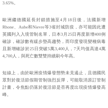
3.65%。
歐洲繼德國延長封鎖措施至4月18日後，法國新增
Rhone、Aube和Nievre等3省封城防疫，亦可能因此遭
英國列入入境管制名單，日本3月25日再度新增400例
確診，確診數有緩步墊高趨勢，而印度發現變種病毒
且新增確診於25日突破5萬3,400人，7天均值高達4萬
4,700人，與死亡數雙雙持續刷今年高。
短線上，由於歐洲疫情爆發態勢未見遏止，且德國民
眾對於復活節假期管制強烈反彈，可能取消原訂管制
計畫，令焦點仍落於復活節是否再度出現疫情爆發高
峰。