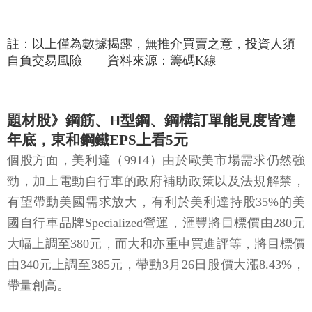
註：以上僅為數據揭露，無推介買賣之意，投資人須
自負交易風險 資料來源：籌碼K線
題材股》鋼筋、H型鋼、鋼構訂單能見度皆達
年底，東和鋼鐵EPS上看5元
個股方面，美利達（9914）由於歐美市場需求仍然強
勁，加上電動自行車的政府補助政策以及法規解禁，
有望帶動美國需求放大，有利於美利達持股35%的美
國自行車品牌Specialized營運，滙豐將目標價由280元
大幅上調至380元，而大和亦重申買進評等，將目標價
由340元上調至385元，帶動3月26日股價大漲8.43%，
帶量創高。