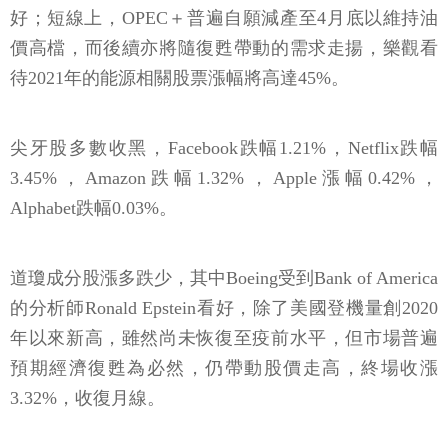
好；短線上，OPEC＋普遍自願減產至4月底以維持油
價高檔，而後續亦將隨復甦帶動的需求走揚，樂觀看
待2021年的能源相關股票漲幅將高達45%。
尖牙股多數收黑，Facebook跌幅1.21%，Netflix跌幅
3.45%，Amazon跌幅1.32%，Apple漲幅0.42%，
Alphabet跌幅0.03%。
道瓊成分股漲多跌少，其中Boeing受到Bank of America
的分析師Ronald Epstein看好，除了美國登機量創2020
年以來新高，雖然尚未恢復至疫前水平，但市場普遍
預期經濟復甦為必然，仍帶動股價走高，終場收漲
3.32%，收復月線。