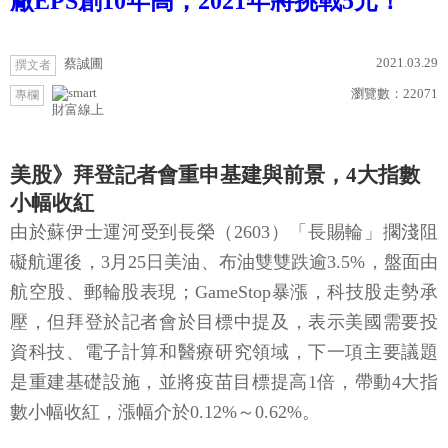
廠EPS創10年高，2021年將挑戰5元！
2021.03.29
蔡誠圃
撰文者
瀏覽數：
22071
專欄
財富線上
美股》拜登記者會重申基建與前景，4大指數
小幅收紅
由於蘇伊士運河受到長榮（2603）「長賜輪」擱淺阻
礙航運後，3月25日美油、布油雙雙跌逾3.5%，盤面由
航空股、郵輪股表現；GameStop暴漲，科技股走勢承
壓，但拜登於記者會於目標中提及，表示美國需要投
資科技、電子計算和醫療研究領域，下一項主要議題
是重建基礎設施，並將疫苗目標提高1倍，帶動4大指
數小幅收紅，漲幅介於0.12%～0.62%。