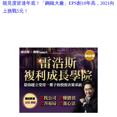
能見度皆達年底！「鋼鐵大廠」EPS創10年高，2021向
上挑戰5元！