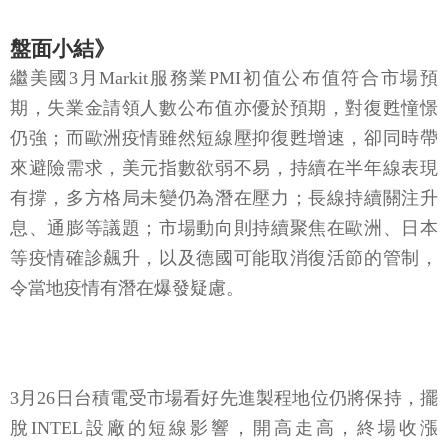
盤面小結》
繼美國3月Markit服務業PMI初值公布值符合市場預
期，失業金請領人數公布值亦優於預期，對復甦憧憬
仍強；而歐洲疫情雖然短線壓抑復甦增速，卻同時帶
來避險需求，美元指數欲弱不易，持續在半年線表現
有撐，多方格局未變仍為潛在壓力；長線持續關注升
息、通膨等議題；市場動向則持續聚焦在歐洲、日本
等疫情確診飆升，以及德國可能取消復活節的管制，
令當地疫情有潛在爆發疑慮。
3月26日台積電受市場看好先進製程地位仍將保持，擺
脫INTEL設廠的短線影響，開高走高，終場收漲