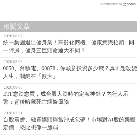
Recommended by
相關文章
2026.08.07
統一集團退出健身業！高齡化商機、健康意識抬頭...同
一陣風，健身三巨頭命運大不同？
2026.08.03
0050、台積電、00878...你願意投資多少錢？真正想改變
人生，關鍵在「數大」
2026.08.03
ETF愈跌愈買，成台股大跌時的定海神針？內行人示
警：背後暗藏死亡螺旋風險
2026.07.31
台股震盪、融資斷頭與當沖成惡夢！市場對AI股的樂觀
定價，恐比想像中脆弱