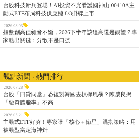
台股科技新兵登場！AI投資不光看護國神山 00410A主
動式ETF布局科技供應鏈 8/3掛牌上市
2026.08.03
指數創高但雜音不斷，2026下半年該追高還是觀望？專
家點出關鍵：分散不是口號
觀點新聞 ‧ 熱門排行
2026.07.28
台股「四貸同堂」恐複製韓國去槓桿風暴？陳威良揭
「融資體脂率」不高
2026.05.21
主動式ETF好夯！專家曝「核心＋衛星」混搭策略：用
被動型當定海神針