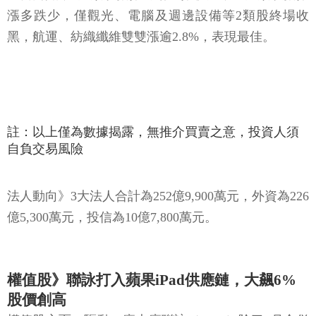
漲多跌少，僅觀光、電腦及週邊設備等2類股終場收
黑，航運、紡織纖維雙雙漲逾2.8%，表現最佳。
註：以上僅為數據揭露，無推介買賣之意，投資人須
自負交易風險
法人動向》3大法人合計為252億9,900萬元，外資為226
億5,300萬元，投信為10億7,800萬元。
權值股》聯詠打入蘋果iPad供應鏈，大飆6%
股價創高