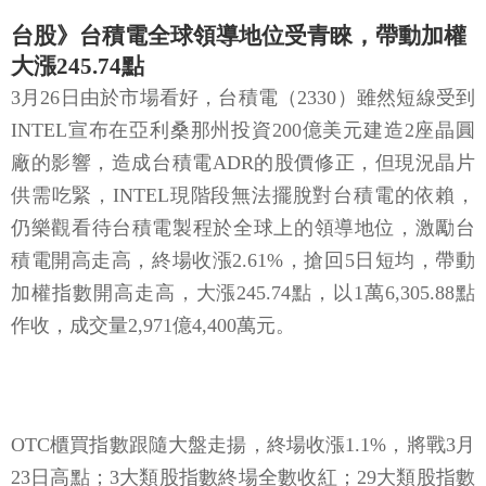
台股》台積電全球領導地位受青睞，帶動加權
大漲245.74點
3月26日由於市場看好，台積電（2330）雖然短線受到
INTEL宣布在亞利桑那州投資200億美元建造2座晶圓
廠的影響，造成台積電ADR的股價修正，但現況晶片
供需吃緊，INTEL現階段無法擺脫對台積電的依賴，
仍樂觀看待台積電製程於全球上的領導地位，激勵台
積電開高走高，終場收漲2.61%，搶回5日短均，帶動
加權指數開高走高，大漲245.74點，以1萬6,305.88點
作收，成交量2,971億4,400萬元。
OTC櫃買指數跟隨大盤走揚，終場收漲1.1%，將戰3月
23日高點；3大類股指數終場全數收紅；29大類股指數