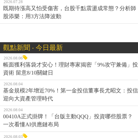
2026.07.28
既期待漲高又怕受傷害，台股千點震盪成常態？分析師
股添樂：用3方法降波動
觀點新聞 ‧ 今日最新
2026.08.06
帳面獲利落袋才安心！理財專家揭密「9%攻守兼備」投
資術 留意8/10關鍵日
2026.08.04
基金規模2年增近70%！第一金投信董事長尤昭文：投信
迎向大資產管理時代
2026.08.04
00410A正式掛牌！「台版主動QQQ」投資哪些股票？
一次看懂AI供應鏈布局
2026.08.03