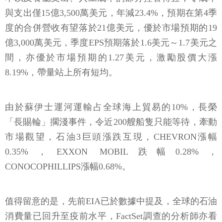
與支出僅15億3,500萬美元，年減23.4%，預期在第4季
度的合併營收有望落於21億美元，優於市場預期的19
億3,000萬美元，季度EPS預期落於1.6美元～1.7美元之
間，亦優於市場預期的1.27美元，激勵股價大漲
8.19%，帶量站上所有短均。
由於蘇伊士運河運輸占全球海上貿易的10%，長榮
「長賜輪」擱淺事件，令近200艘船隻只能等待，牽動
市場觀望，石油3巨頭漲跌互現，CHEVRON漲幅
0.35%，EXXON MOBIL跌幅0.28%，
CONOCOPHILLIPS漲幅0.68%。
值得留意的是，先前EIA已於數據中提及，全球的石油
消費量已回升至疫前水平，FactSet調查的分析師亦看