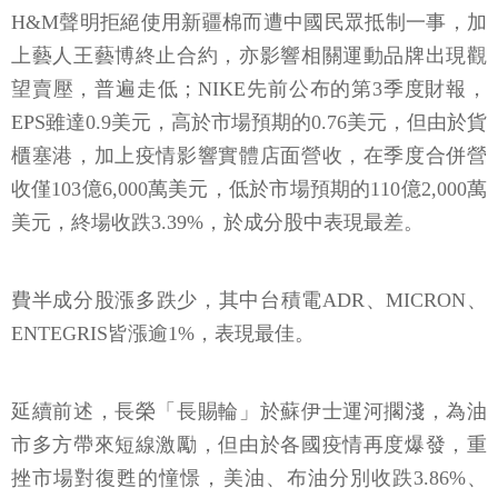
H&M聲明拒絕使用新疆棉而遭中國民眾抵制一事，加
上藝人王藝博終止合約，亦影響相關運動品牌出現觀
望賣壓，普遍走低；NIKE先前公布的第3季度財報，
EPS雖達0.9美元，高於市場預期的0.76美元，但由於貨
櫃塞港，加上疫情影響實體店面營收，在季度合併營
收僅103億6,000萬美元，低於市場預期的110億2,000萬
美元，終場收跌3.39%，於成分股中表現最差。
費半成分股漲多跌少，其中台積電ADR、MICRON、
ENTEGRIS皆漲逾1%，表現最佳。
延續前述，長榮「長賜輪」於蘇伊士運河擱淺，為油
市多方帶來短線激勵，但由於各國疫情再度爆發，重
挫市場對復甦的憧憬，美油、布油分別收跌3.86%、