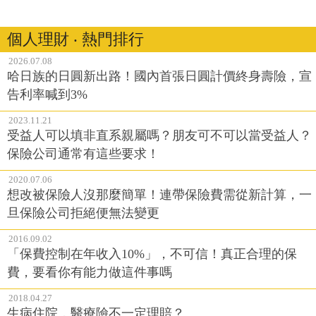
個人理財 ‧ 熱門排行
2026.07.08
哈日族的日圓新出路！國內首張日圓計價終身壽險，宣
告利率喊到3%
2023.11.21
受益人可以填非直系親屬嗎？朋友可不可以當受益人？
保險公司通常有這些要求！
2020.07.06
想改被保險人沒那麼簡單！連帶保險費需從新計算，一
旦保險公司拒絕便無法變更
2016.09.02
「保費控制在年收入10%」，不可信！真正合理的保
費，要看你有能力做這件事嗎
2018.04.27
生病住院，醫療險不一定理賠？