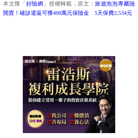
本文獲「
好險網
」授權轉載，原文：
旅遊泡泡專屬險
開賣！確診遣返可獲400萬元保險金 5天保費2,534元