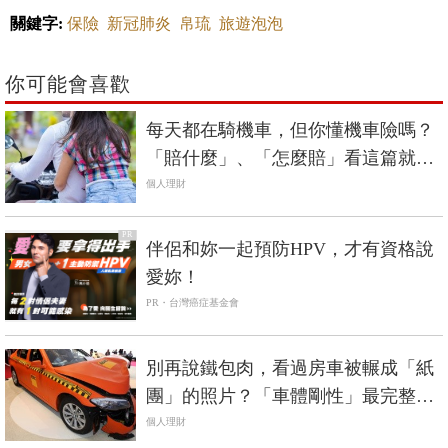
關鍵字:
保險
新冠肺炎
帛琉
旅遊泡泡
你可能會喜歡
每天都在騎機車，但你懂機車險嗎？
「賠什麼」、「怎麼賠」看這篇就對
了
個人理財
PR
伴侶和妳一起預防HPV，才有資格說
愛妳！
PR・台灣癌症基金會
別再說鐵包肉，看過房車被輾成「紙
團」的照片？「車體剛性」最完整解
析《國產車篇》
個人理財