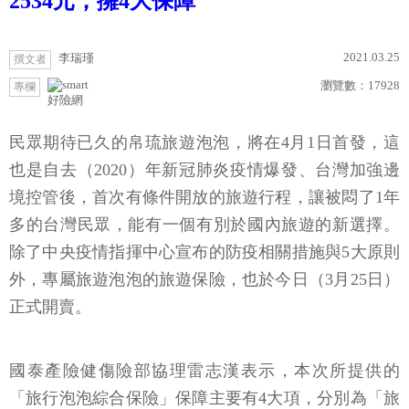
2534元，擁4大保障
2021.03.25
李瑞瑾
撰文者
瀏覽數：
17928
專欄
好險網
民眾期待已久的帛琉旅遊泡泡，將在4月1日首發，這
也是自去（2020）年新冠肺炎疫情爆發、台灣加強邊
境控管後，首次有條件開放的旅遊行程，讓被悶了1年
多的台灣民眾，能有一個有別於國內旅遊的新選擇。
除了中央疫情指揮中心宣布的防疫相關措施與5大原則
外，專屬旅遊泡泡的旅遊保險，也於今日（3月25日）
正式開賣。
國泰產險健傷險部協理雷志漢表示，本次所提供的
「旅行泡泡綜合保險」保障主要有4大項，分別為「旅