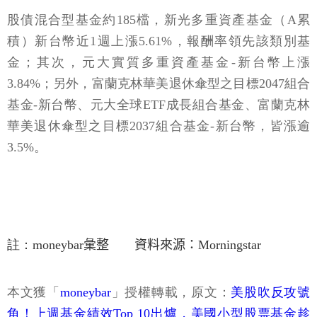
股債混合型基金約185檔，新光多重資產基金（A累
積）新台幣近1週上漲5.61%，報酬率領先該類別基
金；其次，元大實質多重資產基金-新台幣上漲
3.84%；另外，富蘭克林華美退休傘型之目標2047組合
基金-新台幣、元大全球ETF成長組合基金、富蘭克林
華美退休傘型之目標2037組合基金-新台幣，皆漲逾
3.5%。
註：moneybar𢑥整 資料來源：Morningstar
本文獲「
moneybar
」授權轉載，原文：
美股吹反攻號
角！上週基金績效Top 10出爐，美國小型股票基金趁