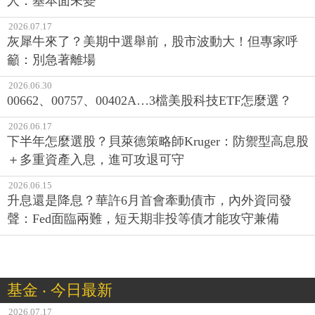
人：基本面未變
2026.07.17
灰犀牛來了？美期中選舉前，股市波動大！但專家呼
籲：別急著離場
2026.06.30
00662、00757、00402A…3檔美股科技ETF怎麼選？
2026.06.17
下半年怎麼選股？貝萊德策略師Kruger：防禦型高息股
＋多重資產入息，進可攻退可守
2026.06.15
升息還是降息？華許6月首會牽動債市，內外資同發
聲：Fed面臨兩難，短天期非投等債才能攻守兼備
基金 ‧ 今日最新
2026.07.17