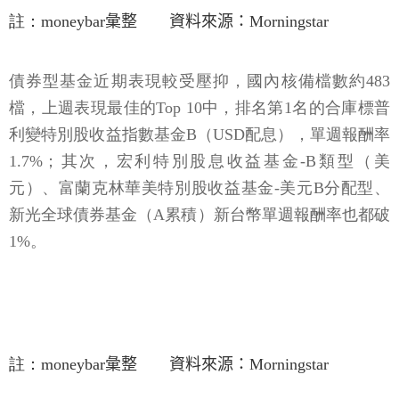
註：moneybar𢑥整 資料來源：Morningstar
債券型基金近期表現較受壓抑，國內核備檔數約483
檔，上週表現最佳的Top 10中，排名第1名的合庫標普
利變特別股收益指數基金B（USD配息），單週報酬率
1.7%；其次，宏利特別股息收益基金-B類型（美
元）、富蘭克林華美特別股收益基金-美元B分配型、
新光全球債券基金（A累積）新台幣單週報酬率也都破
1%。
註：moneybar𢑥整 資料來源：Morningstar