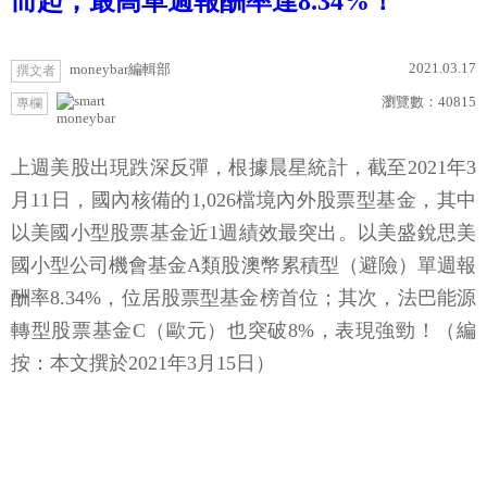
而起，最高單週報酬率達8.34%！
2021.03.17
moneybar編輯部
撰文者
瀏覽數：
40815
專欄
moneybar
上週美股出現跌深反彈，根據晨星統計，截至2021年3
月11日，國內核備的1,026檔境內外股票型基金，其中
以美國小型股票基金近1週績效最突出。以美盛銳思美
國小型公司機會基金A類股澳幣累積型（避險）單週報
酬率8.34%，位居股票型基金榜首位；其次，法巴能源
轉型股票基金C（歐元）也突破8%，表現強勁！（編
按：本文撰於2021年3月15日）