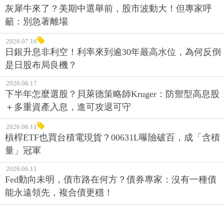
灰犀牛來了？美期中選舉前，股市波動大！但專家呼
籲：別急著離場
2026.07.16
日銀升息非利空！利率來到逾30年最高水位，為何反倒
是日股布局良機？
2026.06.17
下半年怎麼選股？貝萊德策略師Kruger：防禦型高息股
＋多重資產入息，進可攻退可守
2026.06.11
槓桿ETF也買台積電現貨？00631L曝險破百，成「含積
量」冠軍
2026.06.11
Fed動向未明，債市路在何方？債券專家：沒有一種債
能永遠領先，複合債更穩！