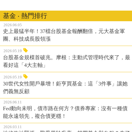
基金 ‧ 熱門排行
2026.06.05
史上最猛半年！37檔台股基金報酬翻倍，元大基金軍
團、科技成長股領漲
2026.05.19
台股基金規模首破兆。摩根：主動式管理時代來了，最
看好這「4大主軸」
2026.05.19
30世代女性開戶暴增！鉅亨買基金：這「3件事」讓她
們義無反顧
2026.06.11
Fed動向未明，債市路在何方？債券專家：沒有一種債
能永遠領先，複合債更穩！
2026.03.11