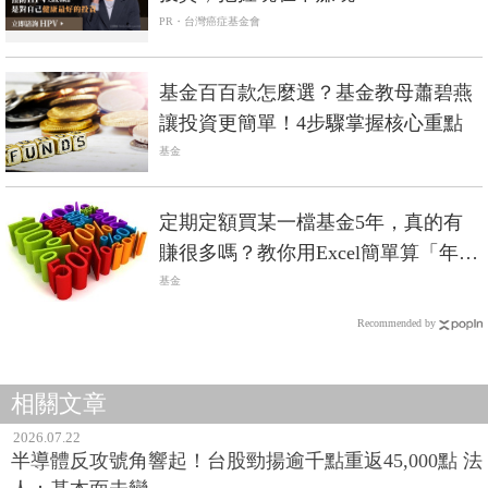
PR・台灣癌症基金會
基金百百款怎麼選？基金教母蕭碧燕
讓投資更簡單！4步驟掌握核心重點
基金
定期定額買某一檔基金5年，真的有
賺很多嗎？教你用Excel簡單算「年化
報酬率」
基金
Recommended by
相關文章
2026.07.22
半導體反攻號角響起！台股勁揚逾千點重返45,000點 法