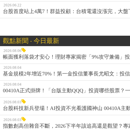
2026.06.22
台股首度站上4萬7！群益投顧：台積電還沒漲完，大盤
觀點新聞 ‧ 今日最新
2026.08.06
帳面獲利落袋才安心！理財專家揭密「9%攻守兼備」投資
2026.08.04
基金規模2年增近70%！第一金投信董事長尤昭文：投
2026.08.04
00410A正式掛牌！「台版主動QQQ」投資哪些股票？
2026.08.03
台股科技新兵登場！AI投資不光看護國神山 00410A主動
2026.08.03
指數創高但雜音不斷，2026下半年該追高還是觀望？