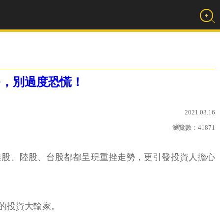
多，別過度恐慌！
2021.03.16
瀏覽數：
41871
，美股、陸股、台股都都呈現重挫走勢，更引發投資人擔心
的投資大輸家。