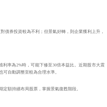
這對債券投資較為不利；但景氣好轉，則企業獲利上升，
殖利率為2%時，可能下修至30倍本益比。近期股市大震
也可自動調整至較為合理水準。
期定額持續布局股票，掌握景氣復甦階段。