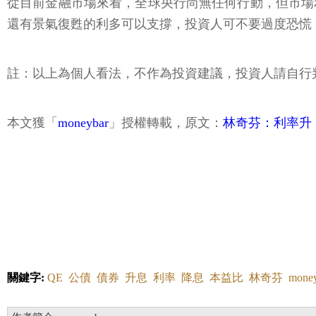
從目前金融市場來看，全球央行尚無任何行動，但市場
還有景氣復甦的利多可以支撐，投資人可不要過度恐慌
註：以上為個人看法，不作為投資建議，投資人請自行
本文獲「
moneybar
」授權轉載，原文：
林奇芬：利率升
關鍵字:
QE
公債
債券
升息
利率
降息
本益比
林奇芬
mone