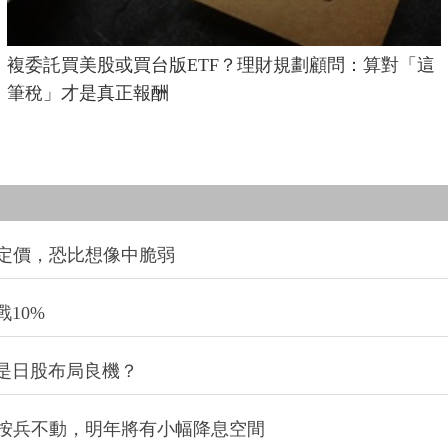
複委託買美股或買台版ETF？理財規劃顧問：算對「這
筆稅」才是真正報酬
定價，恐比想像中脆弱
10%
是日股布局良機？
今年按兵不動，明年將有小幅降息空間