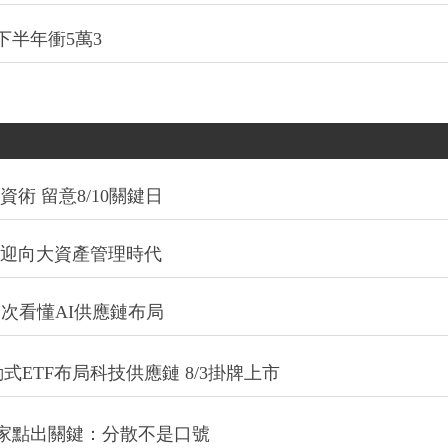
下半年衝5萬3
術 留意8/10關鍵日
信迎向大資產管理時代
一次看懂AI供應鏈布局
式ETF布局科技供應鏈 8/3掛牌上市
專家點出關鍵：分散不是口號