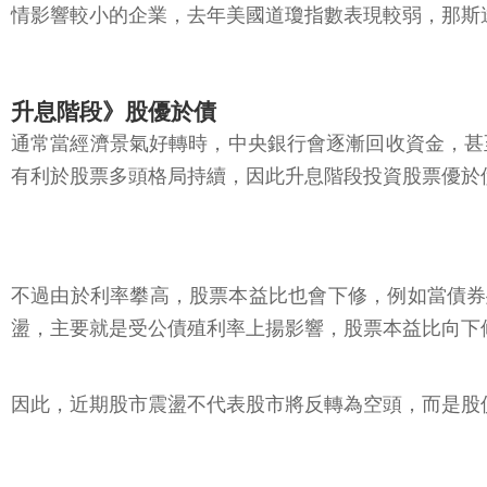
情影響較小的企業，去年美國道瓊指數表現較弱，那斯
升息階段》股優於債
通常當經濟景氣好轉時，中央銀行會逐漸回收資金，甚
有利於股票多頭格局持續，因此升息階段投資股票優於
不過由於利率攀高，股票本益比也會下修，例如當債券殖
盪，主要就是受公債殖利率上揚影響，股票本益比向下
因此，近期股市震盪不代表股市將反轉為空頭，而是股