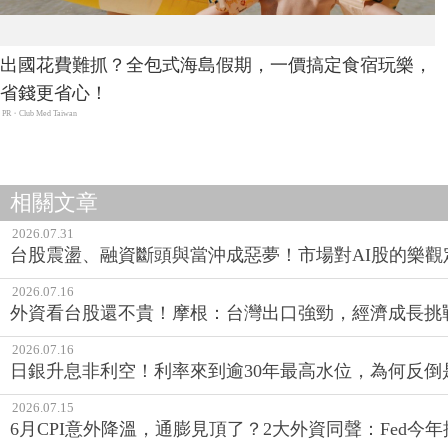
出國花費難抓？全包式海島假期，一價搞定食宿玩樂，
省錢更省心！
PR・Club Med Taiwan
相關文章
2026.07.31
台股震盪、融資斷頭與當沖成惡夢！市場對AI股的樂觀
2026.07.16
外資看台股還不貴！摩根：台灣出口強勁，經濟成長挑戰
2026.07.16
日銀升息非利空！利率來到逾30年最高水位，為何反倒
2026.07.15
6月CPI意外降溫，通膨見頂了？2大外資同聲：Fed