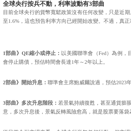
全球央行按兵不動，利率波動有3部曲
目前全球央行的貨幣寬鬆政策沒有任何改變，只是近期原
至1.6%，這也預告利率方向已經開始改變。不過，真
1部曲》QE縮小或停止：
以美國聯準會（Fed）為例，
會停止購債，預估時間會長達1年～2年以上。
2部曲》開始升息：
聯準會主席鮑威爾說過，預估2023
3部曲》多次升息階段：
若景氣持續復甦，甚至通貨膨
意，多次升息後，景氣反轉風險愈高，就是股票要落袋